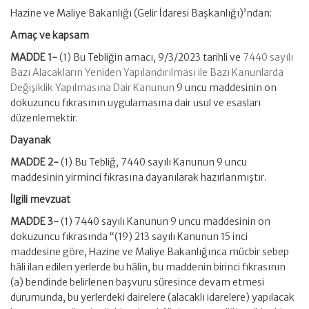
Hazine ve Maliye Bakanlığı (Gelir İdaresi Başkanlığı)’ndan:
Amaç ve kapsam
MADDE 1-
(1) Bu Tebliğin amacı, 9/3/2023 tarihli ve
7440 sayılı
Bazı Alacakların Yeniden Yapılandırılması ile Bazı Kanunlarda
Değişiklik Yapılmasına Dair Kanunun
9 uncu maddesinin on
dokuzuncu fıkrasının uygulamasına dair usul ve esasları
düzenlemektir.
Dayanak
MADDE 2-
(1) Bu Tebliğ, 7440 sayılı Kanunun 9 uncu
maddesinin yirminci fıkrasına dayanılarak hazırlanmıştır.
İlgili mevzuat
MADDE 3-
(1) 7440 sayılı Kanunun 9 uncu maddesinin on
dokuzuncu fıkrasında “(19) 213 sayılı Kanunun 15 inci
maddesine göre, Hazine ve Maliye Bakanlığınca mücbir sebep
hâli ilan edilen yerlerde bu hâlin, bu maddenin birinci fıkrasının
(a) bendinde belirlenen başvuru süresince devam etmesi
durumunda, bu yerlerdeki dairelere (alacaklı idarelere) yapılacak