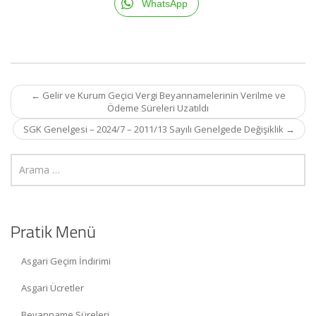
WhatsApp
Post
←
Gelir ve Kurum Geçici Vergi Beyannamelerinin Verilme ve
navigation
Ödeme Süreleri Uzatıldı
SGK Genelgesi – 2024/7 – 2011/13 Sayılı Genelgede Değişiklik
→
Pratik Menü
Asgari Geçim İndirimi
Asgari Ücretler
Beyanname Süreleri