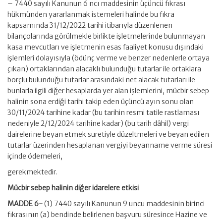
– 7440 sayılı Kanunun 6 ncı maddesinin üçüncü fıkrası
hükmünden yararlanmak istemeleri halinde bu fıkra
kapsamında 31/12/2022 tarihi itibarıyla düzenlenen
bilançolarında görülmekle birlikte işletmelerinde bulunmayan
kasa mevcutları ve işletmenin esas faaliyet konusu dışındaki
işlemleri dolayısıyla (ödünç verme ve benzer nedenlerle ortaya
çıkan) ortaklarından alacaklı bulunduğu tutarlar ile ortaklara
borçlu bulunduğu tutarlar arasındaki net alacak tutarları ile
bunlarla ilgili diğer hesaplarda yer alan işlemlerini, mücbir sebep
halinin sona erdiği tarihi takip eden üçüncü ayın sonu olan
30/11/2024 tarihine kadar (bu tarihin resmi tatile rastlaması
nedeniyle 2/12/2024 tarihine kadar) (bu tarih dâhil) vergi
dairelerine beyan etmek suretiyle düzeltmeleri ve beyan edilen
tutarlar üzerinden hesaplanan vergiyi beyanname verme süresi
içinde ödemeleri,
gerekmektedir.
Mücbir sebep halinin diğer idarelere etkisi
MADDE 6-
(1) 7440 sayılı Kanunun 9 uncu maddesinin birinci
fıkrasının (a) bendinde belirlenen başvuru süresince Hazine ve