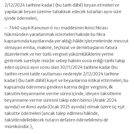
2/12/2024 tarihine kadar) (bu tarih dâhil) beyan etmeleri ve
yapılacak beyan üzerine tahakkuk edecek tutarları aynı süre
içinde ödemeleri,
– 7440 sayılı Kanunun 6 ncı maddesinin ikinci fıkrası
hükmünden yararlanmak istemeleri halinde bu fıkra
kapsamında kayıtlarında yer aldığı hâlde işletmelerinde mevcut
olmayan emtia, makine, teçhizat ve demirbaşlarını fatura
düzenlemek ve her türlü vergisel yükümlülüklerini yerine
getirmek suretiyle mücbir sebep halinin sona erdiği tarihi takip
eden üçüncü ayın sonu olan 30/11/2024 tarihine kadar (bu
tarihin resmi tatile rastlaması nedeniyle 2/12/2024 tarihine
kadar) (bu tarih dâhil) kayıt ve beyanlarına intikal ettirmeleri, bu
kapsamda ödenmesi gereken katma değer vergisini, ilk
taksitini beyanname verme süresi içinde, izleyen taksitlerini
beyanname verme süresini takip eden birinci (Aralık 2024
ayında) ve ikinci ayda (Ocak 2025 ayında) olmak üzere üç eşit
taksitte ödemeleri (ancak talep edilmesi hâlinde,
taksitlendirilebilecek tutarın defaten ödenebilmesi de
mümkündür.),