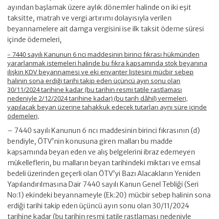
ayından başlamak üzere aylık dönemler halinde on iki eşit
taksitte, matrah ve vergi artırımı dolayısıyla verilen
beyannamelere ait damga vergisini ise ilk taksit ödeme süresi
içinde ödemeleri,
– 7440 sayılı Kanunun 6 ncı maddesinin birinci fıkrası hükmünden
yararlanmak istemeleri halinde bu fıkra kapsamında stok beyanına
ilişkin KDV beyannamesi ve eki envanter listesini mücbir sebep
halinin sona erdiği tarihi takip eden üçüncü ayın sonu olan
30/11/2024 tarihine kadar (bu tarihin resmi tatile rastlaması
nedeniyle 2/12/2024 tarihine kadar) (bu tarih dâhil) vermeleri,
yapılacak beyan üzerine tahakkuk edecek tutarları aynı süre içinde
ödemeleri,
– 7440 sayılı Kanunun 6 ncı maddesinin birinci fıkrasının (d)
bendiyle, ÖTV’nin konusuna giren malları bu madde
kapsamında beyan eden ve alış belgelerini ibraz edemeyen
mükelleflerin, bu malların beyan tarihindeki miktarı ve emsal
bedeli üzerinden geçerli olan ÖTV’yi Bazı Alacakların Yeniden
Yapılandırılmasına Dair 7440 sayılı Kanun Genel Tebliği (Seri
No:1) ekindeki beyannameyle (Ek:20) mücbir sebep halinin sona
erdiği tarihi takip eden üçüncü ayın sonu olan 30/11/2024
tarihine kadar (bu tarihin resmi tatile rastlaması nedeniyle