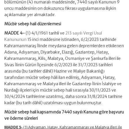
bölümünün (4) numaralı maddesinde, 7440 sayılı Kanunun 9
uncu maddesinin on dokuzuncu fıkrası uygulamasına ilişkin
açıklamalar yer almaktadır.
Mücbir sebep hali düzenlemesi
MADDE 4-
(1) 4/1/1961 tarihli ve
213 sayılı Vergi Usul
Kanununun
15 inci maddesine istinaden, 6/2/2023 tarihinde
Kahramanmaraş İlinde meydana gelen depremlerden etkilenen
Adana, Adıyaman, Diyarbakır, Elazığ, Gaziantep, Hatay,
Kahramanmaraş, Kilis, Malatya, Osmaniye ve Şanlıurfa illeri ile
Sivas İlinin Gürün İlçesinde 6/2/2023 ile 31/7/2023 tarihleri
arasında (bu tarihler dâhil) Hazine ve Maliye Bakanlığı
tarafından mücbir sebep hâli ilan edilmiş, Adıyaman, Hatay,
Kahramanmaraş ve Malatya illeri ile Gaziantep İlinin İslahiye ve
Nurdağı ilçeleri için mücbir sebep hali sırasıyla 30/11/2023 ve
30/4/2024 tarihlerine uzatılmış, daha sonra 31/8/2024 tarihine
kadar (bu tarih dâhil) uzatılması uygun bulunmuştur.
Mücbir sebep hali kapsamında 7440 sayılı Kanuna göre başvuru
ve ödeme süreleri
MADDE 5-
(1) Adıyaman, Hatay, Kahramanmaraş ve Malatya illeri ile