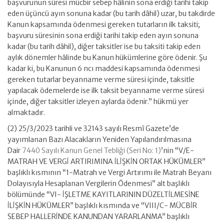
başvurunun süresi mücbir sebep hâlinin sona erdiği tarihi takip
eden üçüncü ayın sonuna kadar (bu tarih dâhil) uzar, bu takdirde
Kanun kapsamında ödenmesi gereken tutarların ilk taksiti;
başvuru süresinin sona erdiği tarihi takip eden ayın sonuna
kadar (bu tarih dâhil), diğer taksitler ise bu taksiti takip eden
aylık dönemler hâlinde bu Kanun hükümlerine göre ödenir. Şu
kadar ki, bu Kanunun 6 ncı maddesi kapsamında ödenmesi
gereken tutarlar beyanname verme süresi içinde, taksitle
yapılacak ödemelerde ise ilk taksit beyanname verme süresi
içinde, diğer taksitler izleyen aylarda ödenir.” hükmü yer
almaktadır.
(2) 25/3/2023 tarihli ve 32143 sayılı Resmî Gazete’de
yayımlanan Bazı Alacakların Yeniden Yapılandırılmasına
Dair
7440 Sayılı Kanun Genel Tebliği (Seri No: 1)
’nin “V/E-
MATRAH VE VERGİ ARTIRIMINA İLİŞKİN ORTAK HÜKÜMLER”
başlıklı kısmının “1-Matrah ve Vergi Artırımı ile Matrah Beyanı
Dolayısıyla Hesaplanan Vergilerin Ödenmesi” alt başlıklı
bölümünde “VI- İŞLETME KAYITLARININ DÜZELTİLMESİNE
İLİŞKİN HÜKÜMLER” başlıklı kısmında ve “VIII/C- MÜCBİR
SEBEP HALLERİNDE KANUNDAN YARARLANMA” başlıklı