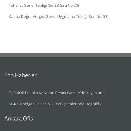
Tahsilat Genel Tebliği (Seri:B Sıra No:20)
Katma Değer Vergisi Genel Uygulama Tebliğ (Seri No: 58)
Son Haberler
TÜRMOB Disiplin Kararları Resmi Gazete’de Yayımlandı
SGK Genelgesi 2026/15 – Tecil İşlemlerinde Değişiklik
Ankara Ofis