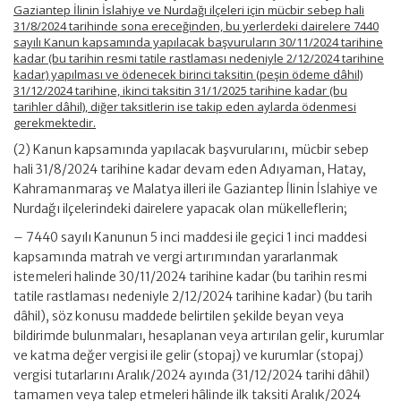
Gaziantep İlinin İslahiye ve Nurdağı ilçeleri için mücbir sebep hali
31/8/2024 tarihinde sona ereceğinden, bu yerlerdeki dairelere 7440
sayılı Kanun kapsamında yapılacak başvuruların 30/11/2024 tarihine
kadar (bu tarihin resmi tatile rastlaması nedeniyle 2/12/2024 tarihine
kadar) yapılması ve ödenecek birinci taksitin (peşin ödeme dâhil)
31/12/2024 tarihine, ikinci taksitin 31/1/2025 tarihine kadar (bu
tarihler dâhil), diğer taksitlerin ise takip eden aylarda ödenmesi
gerekmektedir.
(2) Kanun kapsamında yapılacak başvurularını, mücbir sebep
hali 31/8/2024 tarihine kadar devam eden Adıyaman, Hatay,
Kahramanmaraş ve Malatya illeri ile Gaziantep İlinin İslahiye ve
Nurdağı ilçelerindeki dairelere yapacak olan mükelleflerin;
– 7440 sayılı Kanunun 5 inci maddesi ile geçici 1 inci maddesi
kapsamında matrah ve vergi artırımından yararlanmak
istemeleri halinde 30/11/2024 tarihine kadar (bu tarihin resmi
tatile rastlaması nedeniyle 2/12/2024 tarihine kadar) (bu tarih
dâhil), söz konusu maddede belirtilen şekilde beyan veya
bildirimde bulunmaları, hesaplanan veya artırılan gelir, kurumlar
ve katma değer vergisi ile gelir (stopaj) ve kurumlar (stopaj)
vergisi tutarlarını Aralık/2024 ayında (31/12/2024 tarihi dâhil)
tamamen veya talep etmeleri hâlinde ilk taksiti Aralık/2024