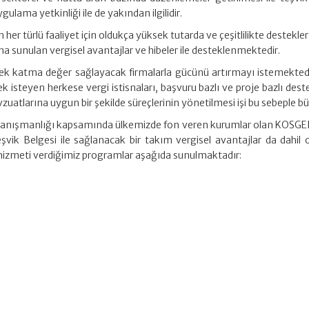
lama yetkinliği ile de yakından ilgilidir.
 her türlü faaliyet için oldukça yüksek tutarda ve çeşitlilikte destekle
a sunulan vergisel avantajlar ve hibeler ile desteklenmektedir.
sek katma değer sağlayacak firmalarla gücünü artırmayı istemektedir
k isteyen herkese vergi istisnaları, başvuru bazlı ve proje bazlı deste
vzuatlarına uygun bir şekilde süreçlerinin yönetilmesi işi bu sebeple 
i danışmanlığı kapsamında ülkemizde fon veren kurumlar olan KOSGEB
Teşvik Belgesi ile sağlanacak bir takım vergisel avantajlar da dahi
hizmeti verdiğimiz programlar aşağıda sunulmaktadır: