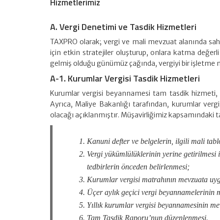
Hizmetlerimiz
A. Vergi Denetimi ve Tasdik Hizmetleri
TAXPRO olarak; vergi ve mali mevzuat alanında sahip 
için etkin stratejiler oluşturup, onlara katma değerl
gelmiş olduğu günümüz çağında, vergiyi bir işletme m
A-1. Kurumlar Vergisi Tasdik Hizmetleri
Kurumlar vergisi beyannamesi tam tasdik hizmeti, Ma
Ayrıca, Maliye Bakanlığı tarafından, kurumlar vergi
olacağı açıklanmıştır. Müşavirliğimiz kapsamındaki t
Kanuni defter ve belgelerin, ilgili mali ta
Vergi yükümlülüklerinin yerine getirilmesi il
tedbirlerin önceden belirlenmesi;
Kurumlar vergisi matrahının mevzuata uyg
Üçer aylık geçici vergi beyannamelerinin 
Yıllık kurumlar vergisi beyannamesinin me
Tam Tasdik Raporu’nun düzenlenmesi.