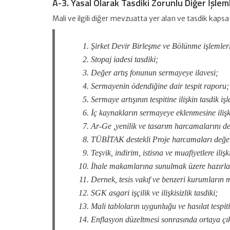
A-3. Yasal Olarak Tasdiki Zorunlu Diğer İşlem
Mali ve ilgili diğer mevzuatta yer alan ve tasdik kaps
Şirket Devir Birleşme ve Bölünme işlemlerin
Stopaj iadesi tasdiki;
Değer artış fonunun sermayeye ilavesi;
Sermayenin ödendiğine dair tespit raporu;
Sermaye artışının tespitine ilişkin tasdik işl
İç kaynakların sermayeye eklenmesine ilişki
Ar-Ge ,yenilik ve tasarım harcamalarını de
TÜBİTAK destekli Proje harcamaları değer
Teşvik, indirim, istisna ve muafiyetlere ilişk
İhale makamlarına sunulmak üzere hazırlana
Dernek, tesis vakıf ve benzeri kurumların mu
SGK asgari işçilik ve ilişkisizlik tasdiki;
Mali tabloların uygunluğu ve hasılat tespiti
Enflasyon düzeltmesi sonrasında ortaya çık