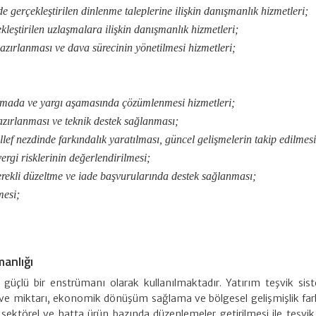
gerçekleştirilen dinlenme taleplerine ilişkin danışmanlık hizmetleri;
leştirilen uzlaşmalara ilişkin danışmanlık hizmetleri;
hazırlanması ve dava sürecinin yönetilmesi hizmetleri;
 aşamada ve yargı aşamasında çözümlenmesi hizmetleri;
hazırlanması ve teknik destek sağlanması;
ef nezdinde farkındalık yaratılması, güncel gelişmelerin takip edilmesi
rgi risklerinin değerlendirilmesi;
gerekli düzeltme ve iade başvurularında destek sağlanması;
mesi;
manlığı
n güçlü bir enstrümanı olarak kullanılmaktadır. Yatırım teşvik sis
 ve miktarı, ekonomik dönüşüm sağlama ve bölgesel gelişmişlik farkla
sektörel ve hatta ürün bazında düzenlemeler getirilmesi ile teşvi