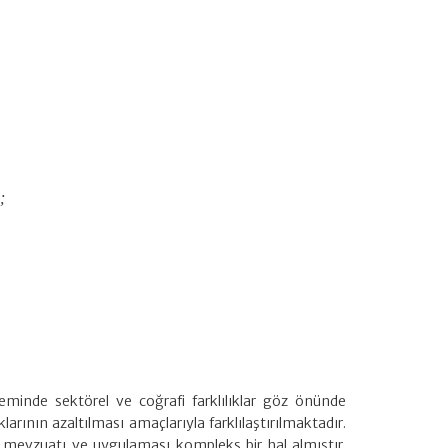
;
teminde sektörel ve coğrafi farklılıklar göz önünde
rının azaltılması amaçlarıyla farklılaştırılmaktadır.
k mevzuatı ve uygulaması kompleks bir hal almıştır.