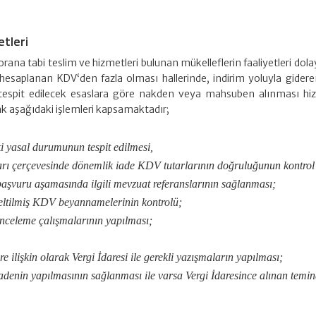
etleri
rana tabi teslim ve hizmetleri bulunan mükelleflerin faaliyetleri dolay
n hesaplanan KDV‘den fazla olması hallerinde, indirim yoluyla gidere
tespit edilecek esaslara göre nakden veya mahsuben alınması hiz
rak aşağıdaki işlemleri kapsamaktadır;
i yasal durumunun tespit edilmesi,
ları çerçevesinde dönemlik iade KDV tutarlarının doğruluğunun kontrol
aşvuru aşamasında ilgili mevzuat referanslarının sağlanması;
eltilmiş KDV beyannamelerinin kontrolü;
 inceleme çalışmalarının yapılması;
e ilişkin olarak Vergi İdaresi ile gerekli yazışmaların yapılması;
adenin yapılmasının sağlanması ile varsa Vergi İdaresince alınan temin