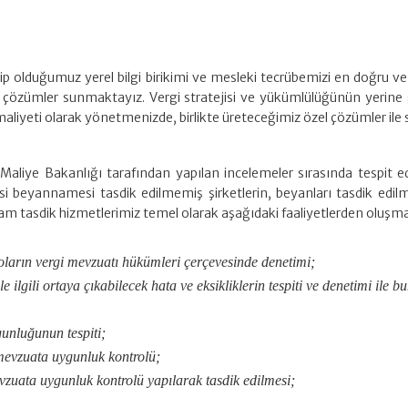
olduğumuz yerel bilgi birikimi ve mesleki tecrübemizi en doğru ve u
i çözümler sunmaktayız. Vergi stratejisi ve yükümlülüğünün yerine ge
aliyeti olarak yönetmenizde, birlikte üreteceğimiz özel çözümler ile 
liye Bakanlığı tarafından yapılan incelemeler sırasında tespit edi
si beyannamesi tasdik edilmemiş şirketlerin, beyanları tasdik edilm
am tasdik hizmetlerimiz temel olarak aşağıdaki faaliyetlerden oluşma
bloların vergi mevzuatı hükümleri çerçevesinde denetimi;
e ilgili ortaya çıkabilecek hata ve eksikliklerin tespiti ve denetimi ile 
unluğunun tespiti;
mevzuata uygunluk kontrolü;
vzuata uygunluk kontrolü yapılarak tasdik edilmesi;