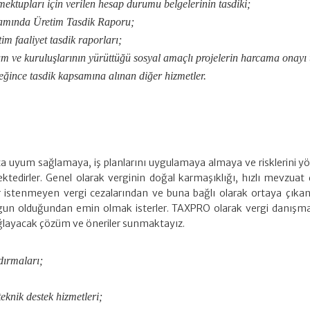
mektupları için verilen hesap durumu belgelerinin tasdiki;
amında Üretim Tasdik Raporu;
tim faaliyet tasdik raporları;
m ve kuruluşlarının yürüttüğü sosyal amaçlı projelerin harcama onayı t
eğince tasdik kapsamına alınan diğer hizmetler.
ata uyum sağlamaya, iş planlarını uygulamaya almaya ve risklerini 
tedirler. Genel olarak verginin doğal karmaşıklığı, hızlı mevzuat de
fler istenmeyen vergi cezalarından ve buna bağlı olarak ortaya çık
n olduğundan emin olmak isterler. TAXPRO olarak vergi danışmanlık
layacak çözüm ve öneriler sunmaktayız.
ndırmaları;
knik destek hizmetleri;