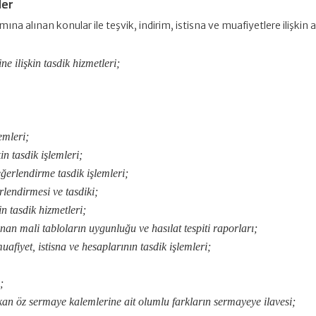
ler
amına alınan konular ile teşvik, indirim, istisna ve muafiyetlere ilişk
e ilişkin tasdik hizmetleri;
emleri;
n tasdik işlemleri;
ğerlendirme tasdik işlemleri;
lendirmesi ve tasdiki;
in tasdik hizmetleri;
n mali tabloların uygunluğu ve hasılat tespiti raporları;
afiyet, istisna ve hesaplarının tasdik işlemleri;
;
an öz sermaye kalemlerine ait olumlu farkların sermayeye ilavesi;