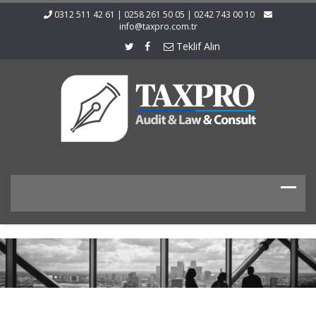
0312 511 42 61 | 0258 261 50 05 | 0242 743 00 10
info@taxpro.com.tr
Teklif Alın