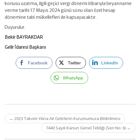
konusu uzatma, ilgili geçici vergi dönemi itibarıyla beyanname
verme tarihi 17 Mayıs 2024 günü sonu olan özel hesap
dönemine tabi mükellefleri de kapsayacaktır.
Duyurulur.
Bekir BAYRAKDAR
Gelir İdaresi Başkanı
Facebook
Twitter
LinkedIn
WhatsApp
Post
←
2023 Takvim Yılına Ait Gelirlerin Kurumumuza Bildirilmesi
navigation
7440 Sayılı Kanun Genel Tebliği (Seri No: 6)
→