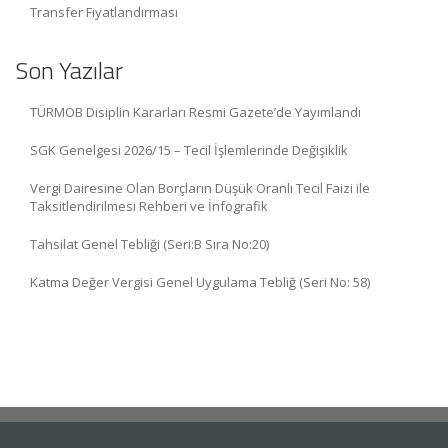
Transfer Fiyatlandırması
Son Yazılar
TÜRMOB Disiplin Kararları Resmi Gazete’de Yayımlandı
SGK Genelgesi 2026/15 – Tecil İşlemlerinde Değişiklik
Vergi Dairesine Olan Borçların Düşük Oranlı Tecil Faizi ile
Taksitlendirilmesi Rehberi ve İnfografik
Tahsilat Genel Tebliği (Seri:B Sıra No:20)
Katma Değer Vergisi Genel Uygulama Tebliğ (Seri No: 58)