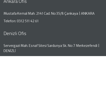
Ankara Ofis
Mustafa Kemal Mah. 2141 Cad. No:35/8 Çankaya | ANKARA
Telefon: 0312 511 42 61
Denizli Ofis
Servergazi Mah. Esnaf Sitesi Sardunya Sk. No:7 Merkezefendi |
DENİZLİ
Telefon: 0258 261 50 05
Antalya Ofis
Aşağı Hisar Mah. Hisar Cad. No:18 Kat:1 Manavgat | ANTALYA
Telefon: 0242 743 00 10