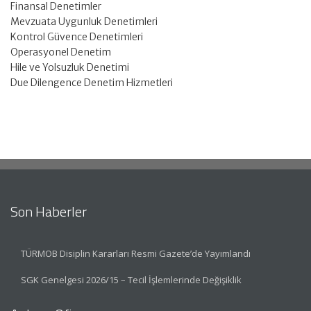
Finansal Denetimler
Mevzuata Uygunluk Denetimleri
Kontrol Güvence Denetimleri
Operasyonel Denetim
Hile ve Yolsuzluk Denetimi
Due Dilengence Denetim Hizmetleri
Son Haberler
TÜRMOB Disiplin Kararları Resmi Gazete’de Yayımlandı
SGK Genelgesi 2026/15 – Tecil İşlemlerinde Değişiklik