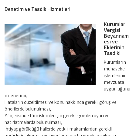
Denetim ve Tasdik Hizmetleri
Kurumlar
Vergisi
Beyannam
esi ve
Eklerinin
Tasdiki
Kurumların
muhasebe
işlemlerinin
mevzuata
uygunluğunu
n denetimi,
Hataların düzeltilmesi ve konu hakkında gerekli görüş ve
önerilerde bulunulması,
Yıl içerisinde tüm işlemler için gerekli görülen uyarı ve
hatırlatmalarda bulunulması,
İhtiyaç görüldüğü hallerde yetkili makamlardan gerekli
görüşlerin alınması ve uygulamanın bu yönde yapılması