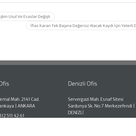
şkin Usul Ve Esaslar Değişti
İflas Kararı Tek Başına Değersiz Alacak Kaydı İçin Yeterli 
Ofis
Denizli Ofis
emal Mah. 2141 Cad.
Servergazi Mah. Esnaf Sitesi
Çankaya | ANKARA
Sardunya Sk. No:7 Merkezefendi |
DENİZLİ
312 511 42 61
Telefon: 0258 261 50 05