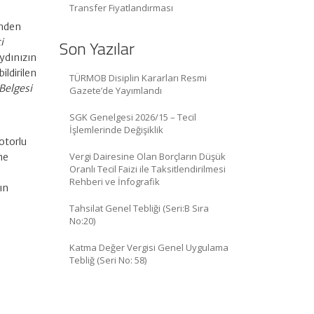
Transfer Fiyatlandırması
inden
i
Son Yazılar
ydınızın
ildirilen
TÜRMOB Disiplin Kararları Resmi
 Belgesi
Gazete’de Yayımlandı
SGK Genelgesi 2026/15 – Tecil
İşlemlerinde Değişiklik
motorlu
Vergi Dairesine Olan Borçların Düşük
me
Oranlı Tecil Faizi ile Taksitlendirilmesi
n
Rehberi ve İnfografik
cın
Tahsilat Genel Tebliği (Seri:B Sıra
No:20)
Katma Değer Vergisi Genel Uygulama
Tebliğ (Seri No: 58)