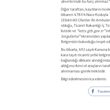
devirlerinde bu harç alınmaz.
Diğer taraftan, kayıtların inc
itibaren 478114 Nace Koduyla
(Elektrikli Olanlar İle Ambula
olduğu, Ticaret Bakanlığı İç Ti
listede ve
“ietts.gtb.gov.tr”
in
Sorgulama”
ekranından yapılan
Belgenizin bulunduğu tespit edi
Bu itibarla, 492 sayılı Kanuna ba
kara taşıtı ticareti yetki belg
bağlandığı dikkate alındığında,
aldığınız ikinci el araçların ta
alınmaması gerekmektedir.
Bilgi edinilmesini rica ederim.
Facebo