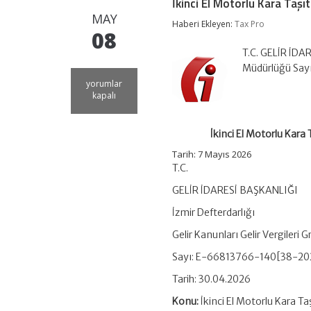
İkinci El Motorlu Kara Taşıt
MAY
Haberi Ekleyen:
Tax Pro
08
T.C. GELİR İDAR
Müdürlüğü Say
İkinci
yorumlar
El
kapalı
Motorlu
Kara
Taşıtı
İkinci El Motorlu Kara 
Ticareti
Yetki
Tarih:
7 Mayıs 2026
Belgesi
T.C.
Olanlara
İhale
GELİR İDARESİ BAŞKANLIĞI
Araçlarında
İzmir Defterdarlığı
Noter
Harcı
Gelir Kanunları Gelir Vergileri
Yok
için
Sayı: E-66813766-140[38-2
Tarih: 30.04.2026
Konu:
İkinci El Motorlu Kara Ta