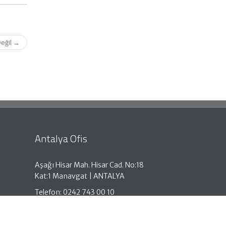
Değil
→
Antalya Ofis
Aşağı Hisar Mah. Hisar Cad. No:18
Kat:1 Manavgat | ANTALYA
Telefon: 0242 743 00 10