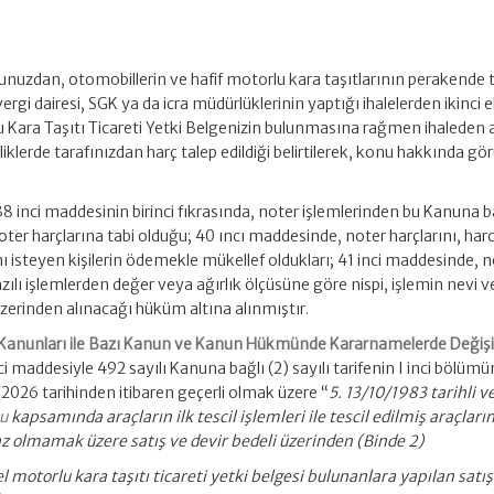
munuzdan, otomobillerin ve hafif motorlu kara taşıtlarının perakende t
 vergi dairesi, SGK ya da icra müdürlüklerinin yaptığı ihalelerden ikinci e
rlu Kara Taşıtı Ticareti Yetki Belgenizin bulunmasına rağmen ihaleden 
rliklerde tarafınızdan harç talep edildiği belirtilerek, konu hakkında gö
8 inci maddesinin birinci fıkrasında, noter işlemlerinden bu Kanuna ba
 noter harçlarına tabi olduğu; 40 ıncı maddesinde, noter harçlarını, har
 isteyen kişilerin ödemekle mükellef oldukları; 41 inci maddesinde, 
yazılı işlemlerden değer veya ağırlık ölçüsüne göre nispi, işlemin nevi v
erinden alınacağı hüküm altına alınmıştır.
i Kanunları ile Bazı Kanun ve Kanun Hükmünde Kararnamelerde Değişi
i maddesiyle 492 sayılı Kanuna bağlı (2) sayılı tarifenin I inci bölüm
/2026 tarihinden itibaren geçerli olmak üzere “
5. 13/10/1983 tarihli v
nu
kapsamında araçların ilk tescil işlemleri ile tescil edilmiş araçların
az olmamak üzere satış ve devir bedeli üzerinden (Binde 2)
 el motorlu kara taşıtı ticareti yetki belgesi bulunanlara yapılan satış