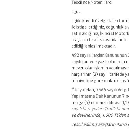
Tescilinde Noter Harcı
İlgi: …
İlgide kayıtlı özelge talep for
ile iştigal ettiğiniz, çoğunlukla
satın aldığınız, İkinci El Moto
araçların tescili sırasında note
edildiği anlaşılmaktadır.
492 sayılı Harçlar Kanununun
3
sayılı tarifede yazılı olanların
mevzu olan işlemin yapılmasını
harçlarının (2) sayılı tarifede 
mahiyetine göre maktu esas üz
Öte yandan,
7566 sayılı Verg
Yapılmasına Dair Kanunun
7 nc
mülga (5) numaralı fıkrası, 1/1
sayılı Karayolları Trafik Kanu
ve devirlerinde, 1.000 TL’den 
Tescil edilmiş araçların ikinci