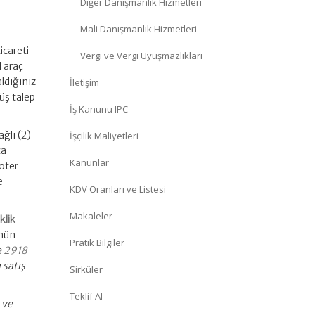
Diğer Danışmanlık Hizmetleri
Mali Danışmanlık Hizmetleri
icareti
Vergi ve Vergi Uyuşmazlıkları
l araç
aldığınız
İletişim
rüş talep
İş Kanunu IPC
ğlı (2)
İşçilik Maliyetleri
ca
Kanunlar
noter
e
KDV Oranları ve Listesi
Makaleler
klik
ünün
Pratik Bilgiler
e
2918
 satış
Sirküler
Teklif Al
 ve