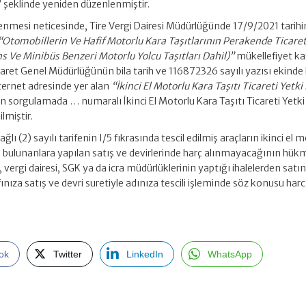
” şeklinde yeniden düzenlenmiştir.
elenmesi neticesinde, Tire Vergi Dairesi Müdürlüğünde 17/9/2021 tarih
“Otomobillerin Ve Hafif Motorlu Kara Taşıtlarının Perakende Ticaret
ns Ve Minibüs Benzeri Motorlu Yolcu Taşıtları Dahil)”
mükellefiyet ka
caret Genel Müdürlüğünün bila tarih ve 116872326 sayılı yazısı ekinde b
ternet adresinde yer alan
“İkinci El Motorlu Kara Taşıtı Ticareti Yetki
 sorgulamada … numaralı İkinci El Motorlu Kara Taşıtı Ticareti Yetki
lmiştir.
ğlı (2) sayılı tarifenin I/5 fıkrasında tescil edilmiş araçların ikinci el 
esi bulunanlara yapılan satış ve devirlerinde harç alınmayacağının hük
 vergi dairesi, SGK ya da icra müdürlüklerinin yaptığı ihalelerden satı
rafınıza satış ve devri suretiyle adınıza tescili işleminde söz konusu har
ok
Twitter
LinkedIn
WhatsApp