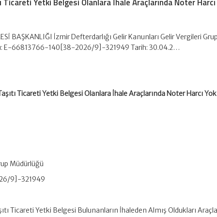
ı Ticareti Yetki Belgesi Olanlara İhale Araçlarında Noter Harcı
ESİ BAŞKANLIĞI İzmir Defterdarlığı Gelir Kanunları Gelir Vergileri Gru
ı: E-66813766-140[38-2026/9]-321949 Tarih: 30.04.2…
Taşıtı Ticareti Yetki Belgesi Olanlara İhale Araçlarında Noter Harcı Yok
 Grup Müdürlüğü
026/9]-321949
şıtı Ticareti Yetki Belgesi Bulunanların İhaleden Almış Oldukları Araçl