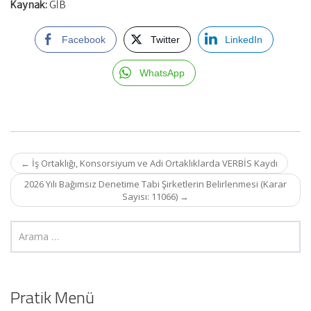
Kaynak:
GİB
Facebook
Twitter
LinkedIn
WhatsApp
Post
←
İş Ortaklığı, Konsorsiyum ve Adi Ortaklıklarda VERBİS Kaydı
navigation
2026 Yılı Bağımsız Denetime Tabi Şirketlerin Belirlenmesi (Karar
Sayısı: 11066)
→
Pratik Menü