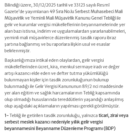
Bilindiği üzere, 30/12/2025 tarihli ve 33123 sayılı Resmî
Gazete’de yayımlanan
49 Sıra No.lu Serbest Muhasebeci Mali
Müşavirlik ve Yeminli Mali Müşavirlik Kanunu Genel Tebliği
ile
gelir ve kurumlar vergisi mükelleflerinin beyannamelerinde yer
alan bazı istisna, indirim ve uygulamalardan yararlanabilmeleri,
yeminli mali müşavirlerce düzenlenmiş tasdik raporu ibraz
şartına bağlanmış ve bu raporlara ilişkin usul ve esaslar
belirlenmiştir.
Başkanlığımıza intikal eden olaylardan, gelir vergisi
mükelleflerinden ücret, kira, menkul sermaye iradı ve değer
artışı kazancı elde eden ve defter tutma yükümlülüğü
bulunmayan kişiler için tasdik zorunluluğunun bulunup
bulunmadığı ile Gelir Vergisi Kanununun 89/2 nci maddesinde
yer alan eğitim ve sağlık harcamalarının Tebliğ kapsamında
olup olmadığı hususlarında tereddütlerin yaşandığı anlaşılmış
olup aşağıdaki açıklamaların yapılması gerekli görülmüştür.
1-
Tebliğ ile getirilen tasdik zorunluluğu, yalnızca
ticari, zirai veya
serbest meslek kazancı nedeniyle yıllık gelir vergisi
beyannamesini Beyanname Düzenleme Programı (BDP)