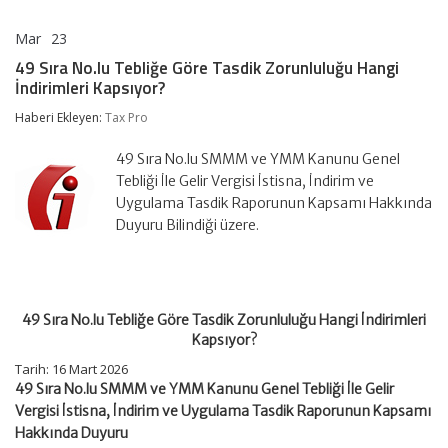
Mar
23
49
yorumlar kapalı
Sıra
49 Sıra No.lu Tebliğe Göre Tasdik Zorunluluğu Hangi
No.lu
İndirimleri Kapsıyor?
Tebliğe
Göre
Haberi Ekleyen:
Tax Pro
Tasdik
Zorunluluğu
Hangi
49 Sıra No.lu SMMM ve YMM Kanunu Genel
İndirimleri
Tebliği İle Gelir Vergisi İstisna, İndirim ve
Kapsıyor?
Uygulama Tasdik Raporunun Kapsamı Hakkında
için
Duyuru Bilindiği üzere.
49 Sıra No.lu Tebliğe Göre Tasdik Zorunluluğu Hangi İndirimleri
Kapsıyor?
Tarih:
16 Mart 2026
49 Sıra No.lu SMMM ve YMM Kanunu Genel Tebliği İle Gelir
Vergisi İstisna, İndirim ve Uygulama Tasdik Raporunun Kapsamı
Hakkında Duyuru