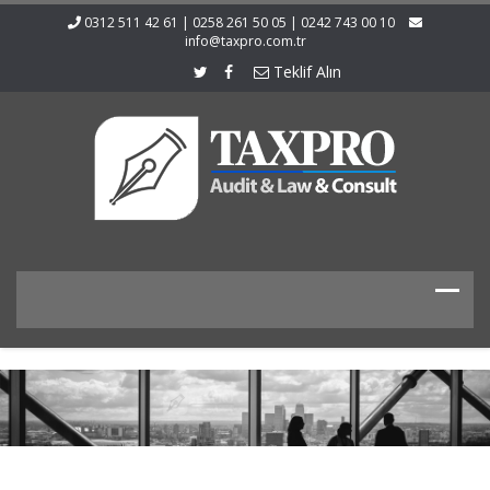
0312 511 42 61 | 0258 261 50 05 | 0242 743 00 10
info@taxpro.com.tr
Teklif Alın