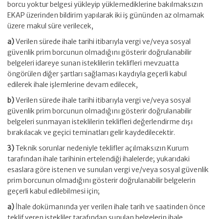
borcu yoktur belgesi yükleyip yüklemediklerine bakılmaksızın
EKAP üzerinden bildirim yapılarak iki iş gününden az olmamak
üzere makul süre verilecek,
a)
Verilen sürede ihale tarihi itibarıyla vergi ve/veya sosyal
güvenlik prim borcunun olmadığını gösterir doğrulanabilir
belgeleri idareye sunan isteklilerin teklifleri mevzuatta
öngörülen diğer şartları sağlaması kaydıyla geçerli kabul
edilerek ihale işlemlerine devam edilecek,
b)
Verilen sürede ihale tarihi itibarıyla vergi ve/veya sosyal
güvenlik prim borcunun olmadığını gösterir doğrulanabilir
belgeleri sunmayan isteklilerin teklifleri değerlendirme dışı
bırakılacak ve geçici teminatları gelir kaydedilecektir.
3)
Teknik sorunlar nedeniyle teklifler açılmaksızın Kurum
tarafından ihale tarihinin ertelendiği ihalelerde; yukarıdaki
esaslara göre istenen ve sunulan vergi ve/veya sosyal güvenlik
prim borcunun olmadığını gösterir doğrulanabilir belgelerin
geçerli kabul edilebilmesi için;
a)
İhale dokümanında yer verilen ihale tarih ve saatinden önce
teklif veren istekliler tarafından sunulan belgelerin ihale