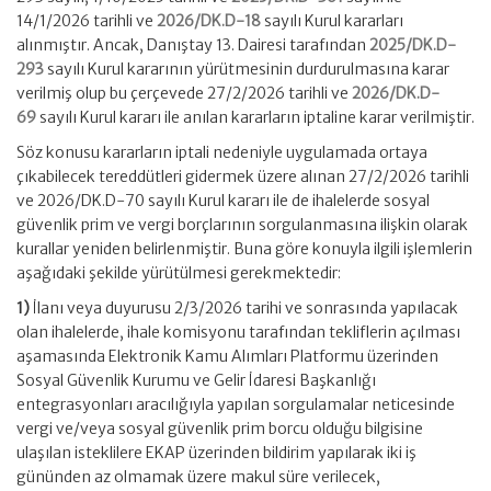
14/1/2026 tarihli ve
2026/DK.D-18
sayılı Kurul kararları
alınmıştır. Ancak, Danıştay 13. Dairesi tarafından
2025/DK.D-
293
sayılı Kurul kararının yürütmesinin durdurulmasına karar
verilmiş olup bu çerçevede 27/2/2026 tarihli ve
2026/DK.D-
69
sayılı Kurul kararı ile anılan kararların iptaline karar verilmiştir.
Söz konusu kararların iptali nedeniyle uygulamada ortaya
çıkabilecek tereddütleri gidermek üzere alınan 27/2/2026 tarihli
ve 2026/DK.D-70 sayılı Kurul kararı ile de ihalelerde sosyal
güvenlik prim ve vergi borçlarının sorgulanmasına ilişkin olarak
kurallar yeniden belirlenmiştir. Buna göre konuyla ilgili işlemlerin
aşağıdaki şekilde yürütülmesi gerekmektedir:
1)
İlanı veya duyurusu 2/3/2026 tarihi ve sonrasında yapılacak
olan ihalelerde, ihale komisyonu tarafından tekliflerin açılması
aşamasında Elektronik Kamu Alımları Platformu üzerinden
Sosyal Güvenlik Kurumu ve Gelir İdaresi Başkanlığı
entegrasyonları aracılığıyla yapılan sorgulamalar neticesinde
vergi ve/veya sosyal güvenlik prim borcu olduğu bilgisine
ulaşılan isteklilere EKAP üzerinden bildirim yapılarak iki iş
gününden az olmamak üzere makul süre verilecek,