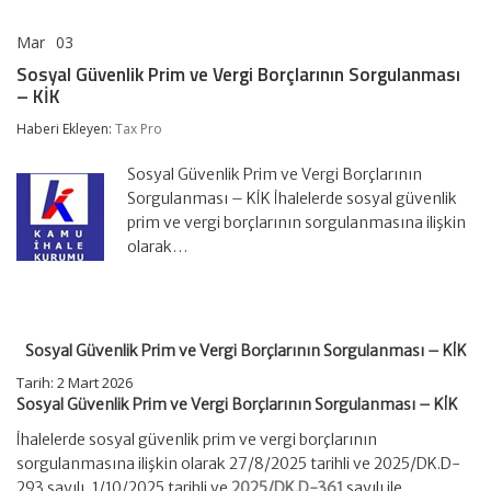
Mar
03
Sosyal
yorumlar kapalı
Güvenlik
Sosyal Güvenlik Prim ve Vergi Borçlarının Sorgulanması
Prim
– KİK
ve
Vergi
Haberi Ekleyen:
Tax Pro
Borçlarının
Sorgulanması
–
Sosyal Güvenlik Prim ve Vergi Borçlarının
KİK
Sorgulanması – KİK İhalelerde sosyal güvenlik
için
prim ve vergi borçlarının sorgulanmasına ilişkin
olarak…
Sosyal Güvenlik Prim ve Vergi Borçlarının Sorgulanması – KİK
Tarih:
2 Mart 2026
Sosyal Güvenlik Prim ve Vergi Borçlarının Sorgulanması – KİK
İhalelerde sosyal güvenlik prim ve vergi borçlarının
sorgulanmasına ilişkin olarak 27/8/2025 tarihli ve 2025/DK.D-
293 sayılı, 1/10/2025 tarihli ve
2025/DK.D-361
sayılı ile