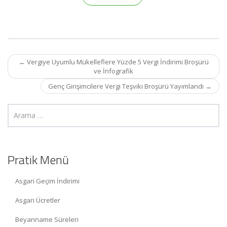
Post
←
Vergiye Uyumlu Mükelleflere Yüzde 5 Vergi İndirimi Broşürü
navigation
ve İnfografik
Genç Girişimcilere Vergi Teşviki Broşürü Yayımlandı
→
Pratik Menü
Asgari Geçim İndirimi
Asgari Ücretler
Beyanname Süreleri