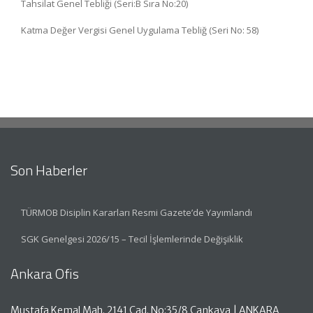
Tahsilat Genel Tebliği (Seri:B Sıra No:20)
Katma Değer Vergisi Genel Uygulama Tebliğ (Seri No: 58)
Son Haberler
TÜRMOB Disiplin Kararları Resmi Gazete’de Yayımlandı
SGK Genelgesi 2026/15 – Tecil İşlemlerinde Değişiklik
Ankara Ofis
Mustafa Kemal Mah. 2141 Cad. No:35/8 Çankaya | ANKARA