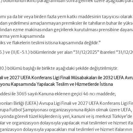
3.) bölümünün ikinci paragrafından sonra gelmek üzere aşağıdaki par
mı ya da bir veya birden fazla yem katkı maddesinin taşıyıcısı olarak
dan yedirilmesi amaçlanmayan premiksler ile tahılların buhar ile yük
ardından ezme makinasından geçirilerek kurutulması prensibine dayan
a karma yem kapsamında
s ve flakelerin teslimi istisna kapsamında değildir.”
5.) ve (II/E-5.1.) bölümlerinde yer alan “31/12/2025” ibareleri “31/12/
0.) bölümü başlığı ile birlikte aşağıdaki şekilde değiştirilmiştir.
ali ve 2027 UEFA Konferans Ligi Finali Müsabakaları ile 2032 UEFA Avr
yonu Kapsamında Yapılacak Teslim ve Hizmetlerde İstisna
ddesi ile 3065 sayılı Kanuna eklenen geçici 46 ncı maddede;
ları Birliği (UEFA) Avrupa Ligi Finali ve 2027 UEFA Konferans Ligi Fin
rupa Futbol Şampiyonası organizasyonuna ilişkin olmak üzere UEFA,
yonda görevli tüzel kişilerden iş yeri, kanuni ve iş merkezi Türkiye’de
 ve organizasyon dolayısıyla yapılacak mal teslimleri ve hizmet ifala
anizasyon dolayısıyla yapacakları mal teslimleri ve hizmet ifalarının