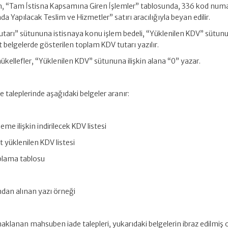
n, “Tam İstisna Kapsamına Giren İşlemler” tablosunda, 336 kod numa
Yapılacak Teslim ve Hizmetler” satırı aracılığıyla beyan edilir.
utarı” sütununa istisnaya konu işlem bedeli, “Yüklenilen KDV” sütun
ait belgelerde gösterilen toplam KDV tutarı yazılır.
ellefler, “Yüklenilen KDV” sütununa ilişkin alana “0” yazar.
 taleplerinde aşağıdaki belgeler aranır:
me ilişkin indirilecek KDV listesi
 yüklenilen KDV listesi
aplama tablosu
dan alınan yazı örneği
aklanan mahsuben iade talepleri, yukarıdaki belgelerin ibraz edilmiş 