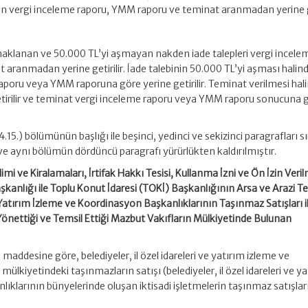
ın vergi inceleme raporu, YMM raporu ve teminat aranmadan yerine get
naklanan ve 50.000 TL’yi aşmayan nakden iade talepleri vergi incele
aranmadan yerine getirilir. İade talebinin 50.000 TL’yi aşması halin
raporu veya YMM raporuna göre yerine getirilir. Teminat verilmesi hal
getirilir ve teminat vergi inceleme raporu veya YMM raporu sonucuna 
4.15.) bölümünün başlığı ile beşinci, yedinci ve sekizinci paragrafları sı
 ve aynı bölümün dördüncü paragrafı yürürlükten kaldırılmıştır.
mi ve Kiralamaları, İrtifak Hakkı Tesisi, Kullanma İzni ve Ön İzin Veri
kanlığı ile Toplu Konut İdaresi (TOKİ) Başkanlığının Arsa ve Arazi Tes
ve Yatırım İzleme ve Koordinasyon Başkanlıklarının Taşınmaz Satışları i
önettiği ve Temsil Ettiği Mazbut Vakıfların Mülkiyetinde Bulunan
addesine göre, belediyeler, il özel idareleri ve yatırım izleme ve
ülkiyetindeki taşınmazların satışı (belediyeler, il özel idareleri ve y
ıklarının bünyelerinde oluşan iktisadi işletmelerin taşınmaz satışları