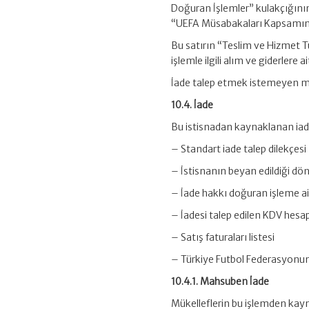
Doğuran İşlemler” kulakçığını
“UEFA Müsabakaları Kapsamında 
Bu satırın “Teslim ve Hizmet T
işlemle ilgili alım ve giderlere 
İade talep etmek istemeyen mük
10.4. İade
Bu istisnadan kaynaklanan iade
– Standart iade talep dilekçesi
– İstisnanın beyan edildiği döne
– İade hakkı doğuran işleme ait
– İadesi talep edilen KDV hes
– Satış faturaları listesi
– Türkiye Futbol Federasyonun
10.4.1. Mahsuben İade
Mükelleflerin bu işlemden kayn