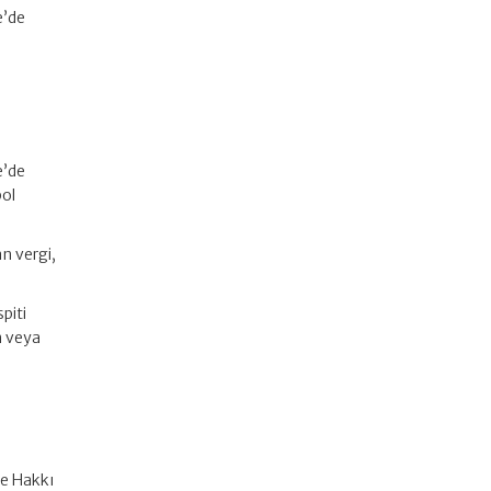
e’de
e’de
bol
n vergi,
spiti
m veya
de Hakkı