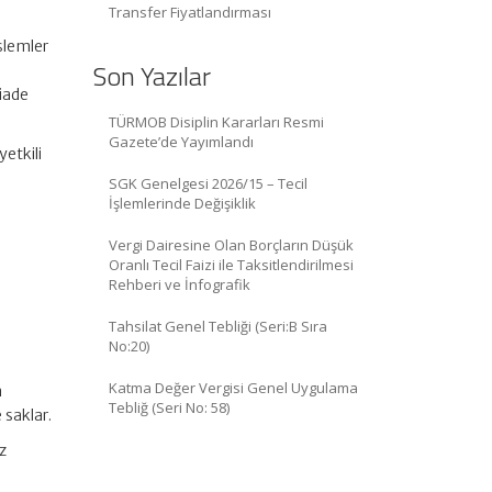
Transfer Fiyatlandırması
şlemler
Son Yazılar
ı
iade
TÜRMOB Disiplin Kararları Resmi
Gazete’de Yayımlandı
yetkili
SGK Genelgesi 2026/15 – Tecil
İşlemlerinde Değişiklik
Vergi Dairesine Olan Borçların Düşük
Oranlı Tecil Faizi ile Taksitlendirilmesi
Rehberi ve İnfografik
Tahsilat Genel Tebliği (Seri:B Sıra
No:20)
Katma Değer Vergisi Genel Uygulama
a
Tebliğ (Seri No: 58)
 saklar.
z