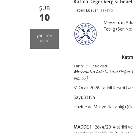
Katma Değer Vergisi Genel 
ŞUB
Haberi Ekleyen:
Tax Pro
10
Mevzuatın Adı:
Tebliğ (Seri No
Katma
yorumlar
Değer
kapalı
Vergisi
Genel
Uygulama
Katma
Tebliği
(Seri
Tarih:
31 Ocak 2026
No:
Mevzuatın Adı:
Katma Değer Ve
57)
No: 57)
için
31 Ocak 2026 Tarihli Resmi Ga
Sayı: 33154
Hazine ve Maliye Bakanlığı (Gel
MADDE 1-
26/4/2014 tarihli 