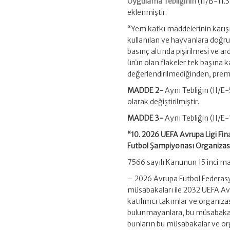
Uygulama Tebliğinin
(II/B-11.
eklenmiştir.
“Yem katkı maddelerinin karışı
kullanılan ve hayvanlara doğru
basınç altında pişirilmesi ve 
ürün olan flakeler tek başın
değerlendirilmediğinden, premik
MADDE 2-
Aynı Tebliğin (II/E-
olarak değiştirilmiştir.
MADDE 3-
Aynı Tebliğin (II/E-1
“10. 2026 UEFA Avrupa Ligi Fin
Futbol Şampiyonası Organizas
7566 sayılı Kanunun 15 inci ma
– 2026 Avrupa Futbol Federasyon
müsabakaları ile 2032 UEFA Av
katılımcı takımlar ve organizas
bulunmayanlara, bu müsabakalar
bunların bu müsabakalar ve org