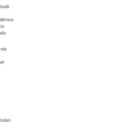
isadi
dilmesi
kin
nda
inde
el
i
utulan