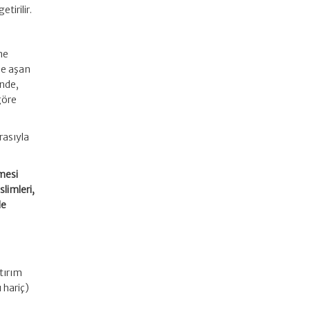
irilir.
me
de aşan
inde,
göre
rasıyla
lmesi
limleri,
le
atırım
 hariç)