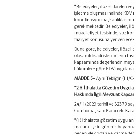
“Belediyeler, il özel idareleri
işletme oluşması halinde KDV mü
koordinasyon başkanlıklarının 
gerekmektedir. Belediyeler, il 
mükellefiyet tesisinde, söz kon
faaliyet konusuna yer verilecek
Buna göre, belediyeler, il özel
oluşan iktisadi işletmelerin t
kapsamında değerlendirilmeyec
hükümlere göre KDV uygulanac
MADDE 5-
Aynı Tebliğin (III
“2.6. İthalatta Gözetim Uygu
Hakkında İlgili Mevzuat Kaps
24/11/2023 tarihli ve 32379 sa
Cumhurbaşkanı Kararı eki Kara
“(1) İthalatta gözetim uygula
mallara ilişkin gümrük beyanna
nedeniyle doğan ve katma değer