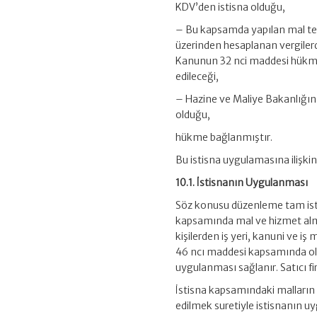
KDV’den istisna olduğu,
– Bu kapsamda yapılan mal tesli
üzerinden hesaplanan vergilerde
Kanunun 32 nci maddesi hükmü 
edileceği,
– Hazine ve Maliye Bakanlığının
olduğu,
hükme bağlanmıştır.
Bu istisna uygulamasına ilişkin 
10.1. İstisnanın Uygulanması
Söz konusu düzenleme tam isti
kapsamında mal ve hizmet alma
kişilerden iş yeri, kanuni ve 
46 ncı maddesi kapsamında oldukl
uygulanması sağlanır. Satıcı f
İstisna kapsamındaki malların i
edilmek suretiyle istisnanın u