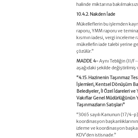
halinde miktarına bakılmaksız
10.4.2. Nakden İade
Mükelleflerin bu işlemden kay
raporu, YMM raporu ve teminat 
kısmın iadesi, vergi inceleme 
mükellefin iade talebi yerine 
çözülür.”
MADDE 4-
Aynı Tebliğin (II/F-
aşağıdaki şekilde değiştirilmiş
“4.15. Hazinenin Taşınmaz Tesli
İşlemleri, Kentsel Dönüşüm Baş
Belediyeler, İl Özel İdareleri 
Vakıflar Genel Müdürlüğünün Y
Taşınmazların Satışları”
“3065 sayılı Kanunun (17/4-p) m
koordinasyon başkanlıklarının m
izleme ve koordinasyon başkanl
KDV’den istisnadır.”