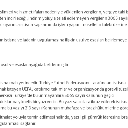
mleri ve hizmet ifaları nedeniyle yüklenilen vergilerin, vergiye tabi i
n indirileceği, indirim yoluyla telafi edilemeyen vergilerin 3065 sayıl
uyarınca istisna kapsamında işlem yapan mükellefin talebi üzerine 
 istisna ve iadenin uygulamasına ilişkin usul ve esasları belirlemeye 
usul ve esaslar aşağıda belirlenmiştir.
sna mahiyetindedir. Türkiye Futbol Federasyonu tarafından, istisna
k isteyen UEFA, katılımcı takımlar ve organizasyonda görevli tüzel
iş merkezi Türkiye’de bulunmayanlara 3065 sayılı Kanunun geçici
arına yönelik bir yazı verilir. Bu yazı satıcılara ibraz edilerek istisn
irma bu yazıyı 213 sayılı Kanunun muhafaza ve ibraz hükümlerine göre
thalat yoluyla temin edilmesi halinde, yazı ilgili gümrük idaresine ibra
ygulanması sağlanır.