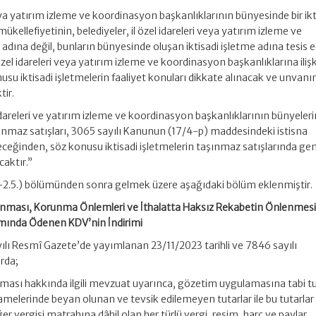
 veya yatırım izleme ve koordinasyon başkanlıklarının bünyesinde bir ikt
kellefiyetinin, belediyeler, il özel idareleri veya yatırım izleme ve
adına değil, bunların bünyesinde oluşan iktisadi işletme adına tesis e
özel idareleri veya yatırım izleme ve koordinasyon başkanlıklarına iliş
usu iktisadi işletmelerin faaliyet konuları dikkate alınacak ve unvanı
tir.
 idareleri ve yatırım izleme ve koordinasyon başkanlıklarının bünyeler
aşınmaz satışları, 3065 sayılı Kanunun (17/4-p) maddesindeki istisna
eğinden, söz konusu iktisadi işletmelerin taşınmaz satışlarında gen
aktır.”
/C-2.5.) bölümünden sonra gelmek üzere aşağıdaki bölüm eklenmiştir.
lanması, Korunma Önlemleri ve İthalatta Haksız Rekabetin Önlenmes
amında Ödenen KDV’nin İndirimi
yılı Resmî Gazete’de yayımlanan 23/11/2023 tarihli ve 7846 sayılı
rda;
nması hakkında ilgili mevzuat uyarınca, gözetim uygulamasına tabi t
melerinde beyan olunan ve tevsik edilemeyen tutarlar ile bu tutarlar
 vergisi matrahına dâhil olan her türlü vergi, resim, harç ve paylar