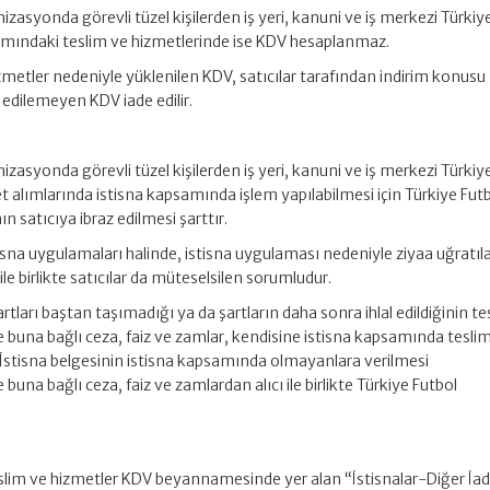
izasyonda görevli tüzel kişilerden iş yeri, kanuni ve iş merkezi Türkiy
mındaki teslim ve hizmetlerinde ise KDV hesaplanmaz.
zmetler nedeniyle yüklenilen KDV, satıcılar tarafından indirim konusu
fi edilemeyen KDV iade edilir.
izasyonda görevli tüzel kişilerden iş yeri, kanuni ve iş merkezi Türkiy
alımlarında istisna kapsamında işlem yapılabilmesi için Türkiye Fut
 satıcıya ibraz edilmesi şarttır.
isna uygulamaları halinde, istisna uygulaması nedeniyle ziyaa uğratıla
 ile birlikte satıcılar da müteselsilen sorumludur.
şartları baştan taşımadığı ya da şartların daha sonra ihlal edildiğinin te
ile buna bağlı ceza, faiz ve zamlar, kendisine istisna kapsamında tesli
. İstisna belgesinin istisna kapsamında olmayanlara verilmesi
e buna bağlı ceza, faiz ve zamlardan alıcı ile birlikte Türkiye Futbol
slim ve hizmetler KDV beyannamesinde yer alan “İstisnalar-Diğer İa