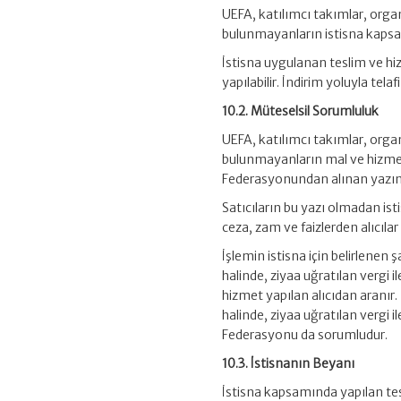
UEFA, katılımcı takımlar, organ
bulunmayanların istisna kapsa
İstisna uygulanan teslim ve hi
yapılabilir. İndirim yoluyla tela
10.2. Müteselsil Sorumluluk
UEFA, katılımcı takımlar, organ
bulunmayanların mal ve hizmet 
Federasyonundan alınan yazının
Satıcıların bu yazı olmadan ist
ceza, zam ve faizlerden alıcılar
İşlemin istisna için belirlenen 
halinde, ziyaa uğratılan vergi 
hizmet yapılan alıcıdan aranır
halinde, ziyaa uğratılan vergi il
Federasyonu da sorumludur.
10.3. İstisnanın Beyanı
İstisna kapsamında yapılan te