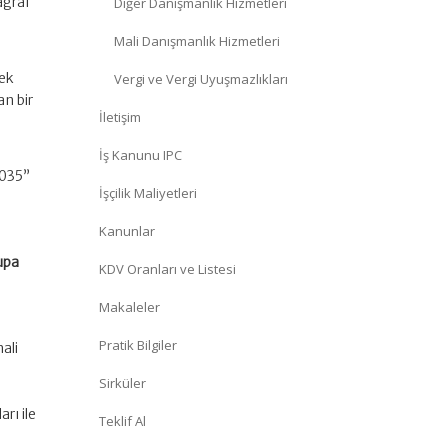
agraf
Diğer Danışmanlık Hizmetleri
Mali Danışmanlık Hizmetleri
sek
Vergi ve Vergi Uyuşmazlıkları
an bir
İletişim
İş Kanunu IPC
2035”
İşçilik Maliyetleri
Kanunlar
upa
KDV Oranları ve Listesi
Makaleler
Pratik Bilgiler
ali
Sirküler
rı ile
Teklif Al