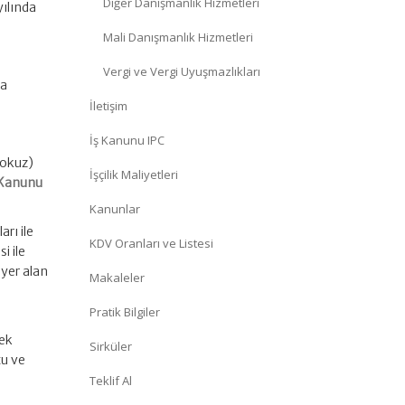
Diğer Danışmanlık Hizmetleri
yılında
Mali Danışmanlık Hizmetleri
Vergi ve Vergi Uyuşmazlıkları
na
İletişim
İş Kanunu IPC
dokuz)
İşçilik Maliyetleri
 Kanunu
Kanunlar
rı ile
KDV Oranları ve Listesi
i ile
 yer alan
Makaleler
Pratik Bilgiler
mek
Sirküler
tu ve
n
Teklif Al