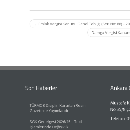
Post
←
Emlak Vergisi Kanunu Genel Tebliği (Seri No: 88) – 20
navigation
Damga Vergisi Kanunu G
Son Haberler
Ankara 
Mustafa K
TÜRMOB Disiplin Kararları Resmi
No:35/8 
Gazete’de Yayımlandı
Telefon: 0
SGK Genelgesi 2026/15 – Tecil
İşlemlerinde Değişiklik