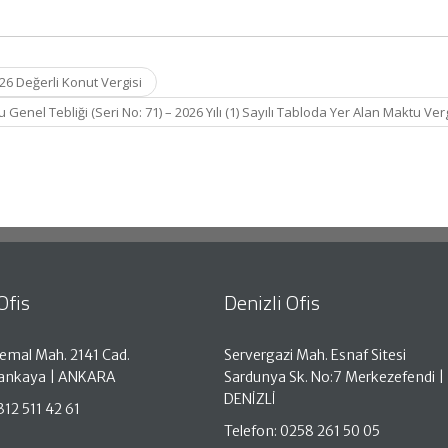
26 Değerli Konut Vergisi
enel Tebliği (Seri No: 71) – 2026 Yılı (1) Sayılı Tabloda Yer Alan Maktu Ver
Ofis
Denizli Ofis
emal Mah. 2141 Cad.
Servergazi Mah. Esnaf Sitesi
Çankaya | ANKARA
Sardunya Sk. No:7 Merkezefendi |
DENİZLİ
312 511 42 61
Telefon: 0258 261 50 05