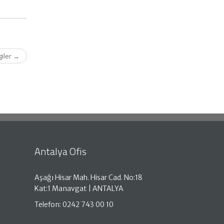
giler
→
Antalya Ofis
Aşağı Hisar Mah. Hisar Cad. No:18
Kat:1 Manavgat | ANTALYA
Telefon: 0242 743 00 10