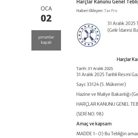
Harçlar Kanunu Genel Tebliğ
OCA
Haberi Ekleyen:
Tax Pro
02
31 Aralık 2025 
(Gelir İdares
Harçlar
yorumlar
Kanunu
kapalı
Genel
Tebliği
(Seri
Harçlar Ka
No:
98)
Tarih:
31 Aralık 2025
–
31 Aralık 2025 Tarihli Resmi G
2026
Yılı
Sayı: 33124 (5. Mükerrer)
Maktu
Hazine ve Maliye Bakanlığı (Gel
Harçlar
için
HARÇLAR KANUNU GENEL TEB
(SERİ NO: 98)
Amaç ve kapsam
MADDE 1- (1) Bu Tebliğin amacı