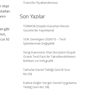
Transfer Fiyatlandırması
 nispi
utarları
Son Yazılar
aren
TÜRMOB Disiplin Kararları Resmi
an gibi
Gazete’de Yayımlandı
nın,
SGK Genelgesi 2026/15 – Tecil
rcın 10
İşlemlerinde Değişiklik
Vergi Dairesine Olan Borçların Düşük
Oranlı Tecil Faizi ile Taksitlendirilmesi
Rehberi ve İnfografik
Tahsilat Genel Tebliği (Seri:B Sıra
No:20)
Katma Değer Vergisi Genel Uygulama
Tebliğ (Seri No: 58)