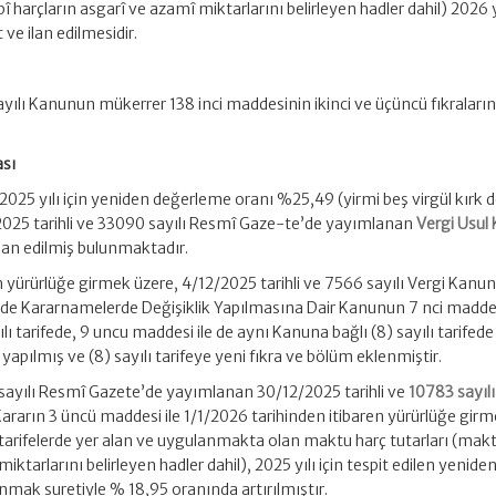
 harçların asgarî ve azamî miktarlarını belirleyen hadler dahil) 2026 
ve ilan edilmesidir.
yılı Kanunun mükerrer 138 inci maddesinin ikinci ve üçüncü fıkraları
ası
25 yılı için yeniden değerleme oranı %25,49 (yirmi beş virgül kırk 
/2025 tarihli ve 33090 sayılı Resmî Gaze-te’de yayımlanan
Vergi Usul
 ilan edilmiş bulunmaktadır.
n yürürlüğe girmek üzere, 4/12/2025 tarihli ve 7566 sayılı Vergi Kanunla
 Kararnamelerde Değişiklik Yapılmasına Dair Kanunun 7 nci maddes
lı tarifede, 9 uncu maddesi ile de aynı Kanuna bağlı (8) sayılı tarifede
r yapılmış ve (8) sayılı tarifeye yeni fıkra ve bölüm eklenmiştir.
4 sayılı Resmî Gazete’de yayımlanan 30/12/2025 tarihli ve
10783 sayılı
Kararın 3 üncü maddesi ile 1/1/2026 tarihinden itibaren yürürlüğe gir
 tarifelerde yer alan ve uygulanmakta olan maktu harç tutarları (mak
miktarlarını belirleyen hadler dahil), 2025 yılı için tespit edilen yenide
nmak suretiyle % 18,95 oranında artırılmıştır.