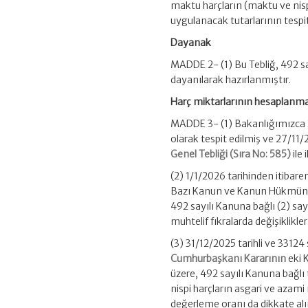
maktu harçların (maktu ve nispî
uygulanacak tutarlarının tespit 
Dayanak
MADDE 2- (1) Bu Tebliğ, 492 sa
dayanılarak hazırlanmıştır.
Harç miktarlarının hesaplanm
MADDE 3- (1) Bakanlığımızca 20
olarak tespit edilmiş ve 27/11
Genel Tebliği (Sıra No: 585)
ile
(2) 1/1/2026 tarihinden itibare
Bazı Kanun ve Kanun Hükmünde
492 sayılı Kanuna bağlı (2) sayı
muhtelif fıkralarda değişiklikle
(3) 31/12/2025 tarihli ve 3312
Cumhurbaşkanı Kararının
eki 
üzere, 492 sayılı Kanuna bağlı
nispi harçların asgari ve azami 
değerleme oranı da dikkate alı