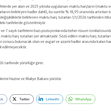
rifelerde yer alan ve 2025 yılında uygulanan maktu harçların (maktu ve
larını belirleyen hadler dahil), bu suretle % 18,95 oranında artırılan t
değişikliklerle belirlenen maktu harç tutarları 1/1/2026 tarihinden itib
i tarifelerde gösterilmiştir.
5 ve 7 sayılı tarifelerin bazı pozisyonlarında beher rüsum tonilatosund
 maktu harç tutarları yer almaktadır. Sözü edilen maktu harç tutarları
ki sonucu bulunacak olan ve asgari ve azami hadler arasında kalan ha
il edilmeyecektir.
6 tarihinde yürürlüğe girer.
erini Hazine ve Maliye Bakanı yürütür.
ok
Twitter
LinkedIn
WhatsApp