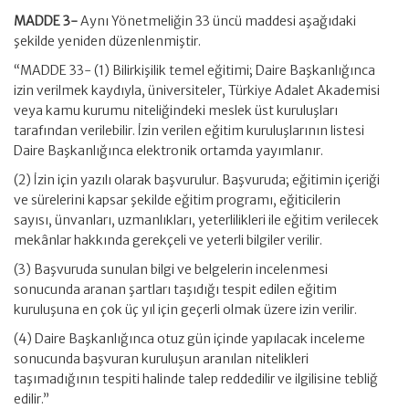
MADDE 3-
Aynı Yönetmeliğin 33 üncü maddesi aşağıdaki
şekilde yeniden düzenlenmiştir.
“MADDE 33- (1) Bilirkişilik temel eğitimi; Daire Başkanlığınca
izin verilmek kaydıyla, üniversiteler, Türkiye Adalet Akademisi
veya kamu kurumu niteliğindeki meslek üst kuruluşları
tarafından verilebilir. İzin verilen eğitim kuruluşlarının listesi
Daire Başkanlığınca elektronik ortamda yayımlanır.
(2) İzin için yazılı olarak başvurulur. Başvuruda; eğitimin içeriği
ve sürelerini kapsar şekilde eğitim programı, eğiticilerin
sayısı, ünvanları, uzmanlıkları, yeterlilikleri ile eğitim verilecek
mekânlar hakkında gerekçeli ve yeterli bilgiler verilir.
(3) Başvuruda sunulan bilgi ve belgelerin incelenmesi
sonucunda aranan şartları taşıdığı tespit edilen eğitim
kuruluşuna en çok üç yıl için geçerli olmak üzere izin verilir.
(4) Daire Başkanlığınca otuz gün içinde yapılacak inceleme
sonucunda başvuran kuruluşun aranılan nitelikleri
taşımadığının tespiti halinde talep reddedilir ve ilgilisine tebliğ
edilir.”