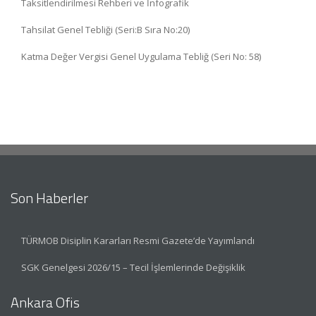
Taksitlendirilmesi Rehberi ve İnfografik
Tahsilat Genel Tebliği (Seri:B Sıra No:20)
Katma Değer Vergisi Genel Uygulama Tebliğ (Seri No: 58)
Son Haberler
TÜRMOB Disiplin Kararları Resmi Gazete’de Yayımlandı
SGK Genelgesi 2026/15 – Tecil İşlemlerinde Değişiklik
Ankara Ofis