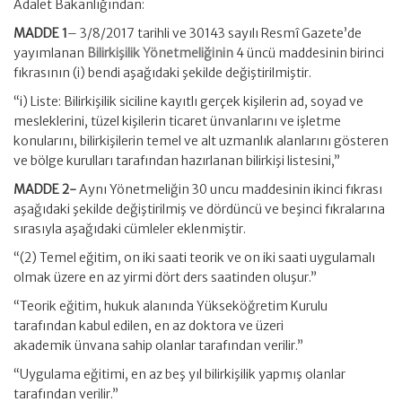
Adalet Bakanlığından:
MADDE 1
– 3/8/2017 tarihli ve 30143 sayılı Resmî Gazete’de
yayımlanan
Bilirkişilik Yönetmeliğinin
4 üncü maddesinin birinci
fıkrasının (i) bendi aşağıdaki şekilde değiştirilmiştir.
“i) Liste: Bilirkişilik siciline kayıtlı gerçek kişilerin ad, soyad ve
mesleklerini, tüzel kişilerin ticaret ünvanlarını ve işletme
konularını, bilirkişilerin temel ve alt uzmanlık alanlarını gösteren
ve bölge kurulları tarafından hazırlanan bilirkişi listesini,”
MADDE 2-
Aynı Yönetmeliğin 30 uncu maddesinin ikinci fıkrası
aşağıdaki şekilde değiştirilmiş ve dördüncü ve beşinci fıkralarına
sırasıyla aşağıdaki cümleler eklenmiştir.
“(2) Temel eğitim, on iki saati teorik ve on iki saati uygulamalı
olmak üzere en az yirmi dört ders saatinden oluşur.”
“Teorik eğitim, hukuk alanında Yükseköğretim Kurulu
tarafından kabul edilen, en az doktora ve üzeri
akademik ünvana sahip olanlar tarafından verilir.”
“Uygulama eğitimi, en az beş yıl bilirkişilik yapmış olanlar
tarafından verilir.”