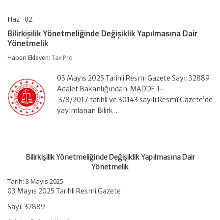
Haz
02
Bilirkişilik
yorumlar kapalı
Yönetmeliğinde
Bilirkişilik Yönetmeliğinde Değişiklik Yapılmasına Dair
Değişiklik
Yönetmelik
Yapılmasına
Dair
Haberi Ekleyen:
Tax Pro
Yönetmelik
için
03 Mayıs 2025 Tarihli Resmi Gazete Sayı: 32889
Adalet Bakanlığından: MADDE 1–
3/8/2017 tarihli ve 30143 sayılı Resmî Gazete’de
yayımlanan Bilirk…
Bilirkişilik Yönetmeliğinde Değişiklik Yapılmasına Dair
Yönetmelik
Tarih: 3 Mayıs 2025
03 Mayıs 2025 Tarihli Resmi Gazete
Sayı: 32889