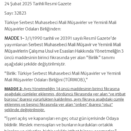
24 Şubat 2025 Tarihli Resmi Gazete
Sayı: 32823
Türkiye Serbest Muhasebeci Mali Müşavirler ve Yeminli Mali
Müşavirler Odaları Birliğinden:
MADDE 1-
3/1/1990 tarihli ve 20391 sayılı Resmî Gazete’de
yayımlanan
Serbest Muhasebeci Mali Müşavir ve Yeminli Mali
Müşavirlerin Çalışma Usul ve Esasları Hakkında Yönetmeliğin
3
üncü maddesinin birinci fıkrasında yer alan “Birilik” tanımı
aşağıdaki şekilde değiştirilmiştir.
“Birlik: Türkiye Serbest Muhasebeci Mali Müşavirler ve Yeminli
Mali Müşavirler Odaları Birliğini (TÜRMOB),”
MADDE 2-
Aynı Yönetmeliğin 14 üncü maddesinin birinci fıkrasına
aşağıdaki cümleler eklenmiş, dördüncü fıkrasında yer alan “ve irtibat
bürosu” ibaresi yürürlükten kaldırılmış, aynı fıkraya aşağıdaki cümle
eklenmiş ve beşinci fıkrasında yer alan “onbeş” ibaresi “otuz”
şeklinde değiştirilmiştir.
“İşyeri açılış ve kapanışları en geç otuz gün içerisinde Odaya
bildirilir. Meslek mensupları ve bunların kurdukları ortaklık