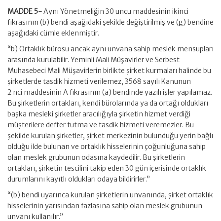
MADDE 5-
Aynı Yönetmeliğin 30 uncu maddesinin ikinci
fıkrasının (b) bendi aşağıdaki şekilde değiştirilmiş ve (g) bendine
aşağıdaki cümle eklenmiştir.
“b) Ortaklık bürosu ancak aynı unvana sahip meslek mensupları
arasında kurulabilir. Yeminli Mali Müşavirler ve Serbest
Muhasebeci Mali Müşavirlerin birlikte şirket kurmaları halinde bu
şirketlerde tasdik hizmeti verilemez, 3568 sayılı Kanunun
2 nci maddesinin A fıkrasının (a) bendinde yazılı işler yapılamaz.
Bu şirketlerin ortakları, kendi bürolarında ya da ortağı oldukları
başka mesleki şirketler aracılığıyla şirketin hizmet verdiği
müşterilere defter tutma ve tasdik hizmeti veremezler. Bu
şekilde kurulan şirketler, şirket merkezinin bulunduğu yerin bağlı
olduğu ilde bulunan ve ortaklık hisselerinin çoğunluğuna sahip
olan meslek grubunun odasına kaydedilir. Bu şirketlerin
ortakları, şirketin tescilini takip eden 30 gün içerisinde ortaklık
durumlarını kayıtlı oldukları odaya bildirirler.”
“(b) bendi uyarınca kurulan şirketlerin unvanında, şirket ortaklık
hisselerinin yarısından fazlasına sahip olan meslek grubunun
unvanı kullanılır.”