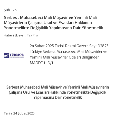
Şub
25
Serbest
yorumlar kapalı
Muhasebeci
Serbest Muhasebeci Mali Müşavir ve Yeminli Mali
Mali
Müşavirlerin Çalışma Usul ve Esasları Hakkında
Müşavir
Yönetmelikte Değişiklik Yapılmasına Dair Yönetmelik
ve
Yeminli
Haberi Ekleyen:
Tax Pro
Mali
Müşavirlerin
Çalışma
24 Şubat 2025 Tarihli Resmi Gazete Sayı: 32823
Usul
Türkiye Serbest Muhasebeci Mali Müşavirler ve
ve
Yeminli Mali Müşavirler Odaları Birliğinden:
Esasları
Hakkında
MADDE 1- 3/1…
Yönetmelikte
Değişiklik
Yapılmasına
Dair
Yönetmelik
Serbest Muhasebeci Mali Müşavir ve Yeminli Mali Müşavirlerin
için
Çalışma Usul ve Esasları Hakkında Yönetmelikte Değişiklik
Yapılmasına Dair Yönetmelik
Tarih: 24 Şubat 2025