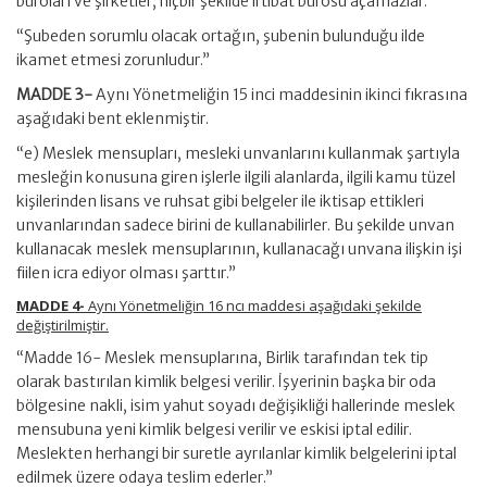
büroları ve şirketler, hiçbir şekilde irtibat bürosu açamazlar.”
“Şubeden sorumlu olacak ortağın, şubenin bulunduğu ilde
ikamet etmesi zorunludur.”
MADDE 3-
Aynı Yönetmeliğin 15 inci maddesinin ikinci fıkrasına
aşağıdaki bent eklenmiştir.
“e) Meslek mensupları, mesleki unvanlarını kullanmak şartıyla
mesleğin konusuna giren işlerle ilgili alanlarda, ilgili kamu tüzel
kişilerinden lisans ve ruhsat gibi belgeler ile iktisap ettikleri
unvanlarından sadece birini de kullanabilirler. Bu şekilde unvan
kullanacak meslek mensuplarının, kullanacağı unvana ilişkin işi
fiilen icra ediyor olması şarttır.”
MADDE 4-
Aynı Yönetmeliğin 16 ncı maddesi aşağıdaki şekilde
değiştirilmiştir.
“Madde 16- Meslek mensuplarına, Birlik tarafından tek tip
olarak bastırılan kimlik belgesi verilir. İşyerinin başka bir oda
bölgesine nakli, isim yahut soyadı değişikliği hallerinde meslek
mensubuna yeni kimlik belgesi verilir ve eskisi iptal edilir.
Meslekten herhangi bir suretle ayrılanlar kimlik belgelerini iptal
edilmek üzere odaya teslim ederler.”