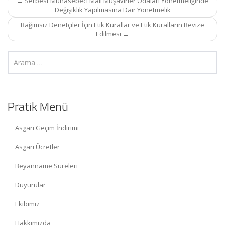
←
Serbest Muhasebeci Mali Müşavirler Odaları Yönetmeliğinde
navigation
Değişiklik Yapılmasına Dair Yönetmelik
Bağımsız Denetçiler İçin Etik Kurallar ve Etik Kuralların Revize
Edilmesi
→
Pratik Menü
Asgari Geçim İndirimi
Asgari Ücretler
Beyanname Süreleri
Duyurular
Ekibimiz
Hakkımızda