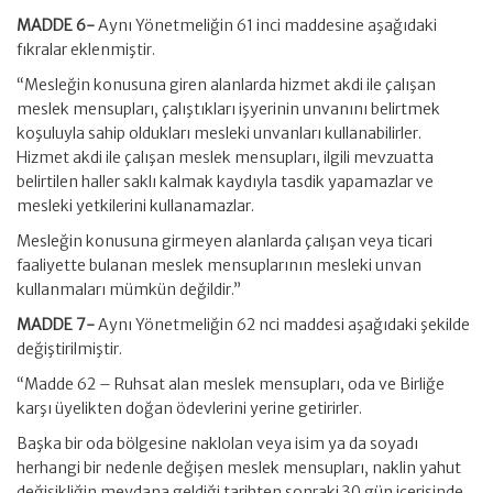
MADDE 6-
Aynı Yönetmeliğin 61 inci maddesine aşağıdaki
fıkralar eklenmiştir.
“Mesleğin konusuna giren alanlarda hizmet akdi ile çalışan
meslek mensupları, çalıştıkları işyerinin unvanını belirtmek
koşuluyla sahip oldukları mesleki unvanları kullanabilirler.
Hizmet akdi ile çalışan meslek mensupları, ilgili mevzuatta
belirtilen haller saklı kalmak kaydıyla tasdik yapamazlar ve
mesleki yetkilerini kullanamazlar.
Mesleğin konusuna girmeyen alanlarda çalışan veya ticari
faaliyette bulanan meslek mensuplarının mesleki unvan
kullanmaları mümkün değildir.”
MADDE 7-
Aynı Yönetmeliğin 62 nci maddesi aşağıdaki şekilde
değiştirilmiştir.
“Madde 62 – Ruhsat alan meslek mensupları, oda ve Birliğe
karşı üyelikten doğan ödevlerini yerine getirirler.
Başka bir oda bölgesine naklolan veya isim ya da soyadı
herhangi bir nedenle değişen meslek mensupları, naklin yahut
değişikliğin meydana geldiği tarihten sonraki 30 gün içerisinde