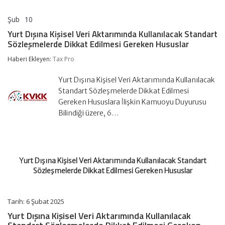
Şub
10
Yurt
yorumlar kapalı
Dışına
Yurt Dışına Kişisel Veri Aktarımında Kullanılacak Standart
Kişisel
Sözleşmelerde Dikkat Edilmesi Gereken Hususlar
Veri
Aktarımında
Haberi Ekleyen:
Tax Pro
Kullanılacak
Standart
Sözleşmelerde
Yurt Dışına Kişisel Veri Aktarımında Kullanılacak
Dikkat
Standart Sözleşmelerde Dikkat Edilmesi
Edilmesi
Gereken Hususlara İlişkin Kamuoyu Duyurusu
Gereken
Bilindiği üzere, 6…
Hususlar
için
Yurt Dışına Kişisel Veri Aktarımında Kullanılacak Standart
Sözleşmelerde Dikkat Edilmesi Gereken Hususlar
Tarih: 6 Şubat 2025
Yurt Dışına Kişisel Veri Aktarımında Kullanılacak