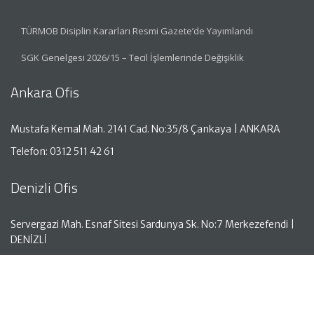
TÜRMOB Disiplin Kararları Resmi Gazete’de Yayımlandı
SGK Genelgesi 2026/15 – Tecil İşlemlerinde Değişiklik
Ankara Ofis
Mustafa Kemal Mah. 2141 Cad. No:35/8 Çankaya | ANKARA
Telefon: 0312 511 42 61
Denizli Ofis
Servergazi Mah. Esnaf Sitesi Sardunya Sk. No:7 Merkezefendi |
DENİZLİ
Telefon: 0258 261 50 05
Antalya Ofis