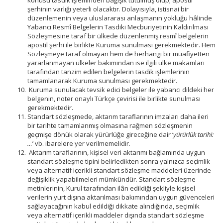
konusu tasdik işleminden bağışık tutulmuş olup; apostil
şerhinin varlığı yeterli olacaktır. Dolayısıyla, istisnai bir
düzenlemenin veya uluslararası anlaşmanın yokluğu hâlinde
Yabancı Resmî Belgelerin Tasdiki Mecburiyetinin Kaldırılması
Sözleşmesine taraf bir ülkede düzenlenmiş resmî belgelerin
apostil şerhi ile birlikte Kuruma sunulması gerekmektedir. Hem
Sözleşmeye taraf olmayan hem de herhangi bir muafiyetten
yararlanmayan ülkeler bakımından ise ilgili ülke makamları
tarafından tanzim edilen belgelerin tasdik işlemlerinin
tamamlanarak Kuruma sunulması gerekmektedir.
Kuruma sunulacak tevsik edici belgeler ile yabancı dildeki her
belgenin, noter onaylı Türkçe çevirisi ile birlikte sunulması
gerekmektedir.
Standart sözleşmede, aktarım taraflarının imzaları daha ileri
bir tarihte tamamlanmış olmasına rağmen sözleşmenin
geçmişe dönük olarak yürürlüğe gireceğine dair ‘
yürürlük tarihi:
…
’ vb. ibarelere yer verilmemelidir.
Aktarım taraflarının, kişisel veri aktarımı bağlamında uygun
standart sözleşme tipini belirledikten sonra yalnızca seçimlik
veya alternatif içerikli standart sözleşme maddeleri üzerinde
değişiklik yapabilmeleri mümkündür. Standart sözleşme
metinlerinin, Kurul tarafından ilân edildiği şekliyle kişisel
verilerin yurt dışına aktarılması bakımından uygun güvenceleri
sağlayacağının kabul edildiği dikkate alındığında, seçimlik
veya alternatif içerikli maddeler dışında standart sözleşme