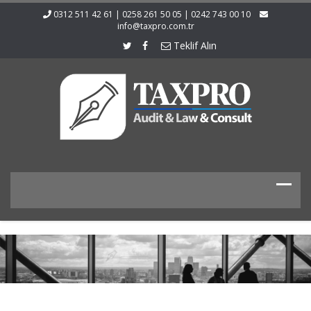
0312 511 42 61 | 0258 261 50 05 | 0242 743 00 10
info@taxpro.com.tr
Teklif Alın