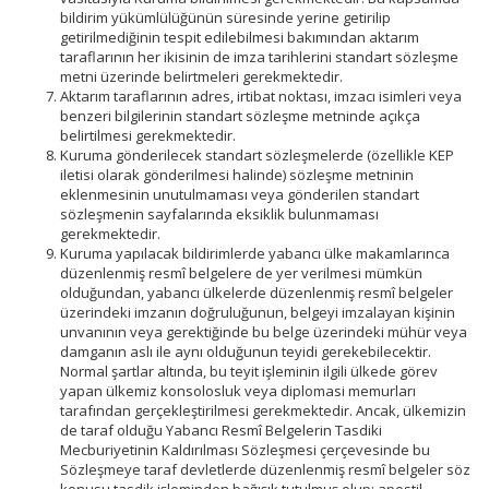
bildirim yükümlülüğünün süresinde yerine getirilip
getirilmediğinin tespit edilebilmesi bakımından aktarım
taraflarının her ikisinin de imza tarihlerini standart sözleşme
metni üzerinde belirtmeleri gerekmektedir.
Aktarım taraflarının adres, irtibat noktası, imzacı isimleri veya
benzeri bilgilerinin standart sözleşme metninde açıkça
belirtilmesi gerekmektedir.
Kuruma gönderilecek standart sözleşmelerde (özellikle KEP
iletisi olarak gönderilmesi halinde) sözleşme metninin
eklenmesinin unutulmaması veya gönderilen standart
sözleşmenin sayfalarında eksiklik bulunmaması
gerekmektedir.
Kuruma yapılacak bildirimlerde yabancı ülke makamlarınca
düzenlenmiş resmî belgelere de yer verilmesi mümkün
olduğundan, yabancı ülkelerde düzenlenmiş resmî belgeler
üzerindeki imzanın doğruluğunun, belgeyi imzalayan kişinin
unvanının veya gerektiğinde bu belge üzerindeki mühür veya
damganın aslı ile aynı olduğunun teyidi gerekebilecektir.
Normal şartlar altında, bu teyit işleminin ilgili ülkede görev
yapan ülkemiz konsolosluk veya diplomasi memurları
tarafından gerçekleştirilmesi gerekmektedir. Ancak, ülkemizin
de taraf olduğu Yabancı Resmî Belgelerin Tasdiki
Mecburiyetinin Kaldırılması Sözleşmesi çerçevesinde bu
Sözleşmeye taraf devletlerde düzenlenmiş resmî belgeler söz