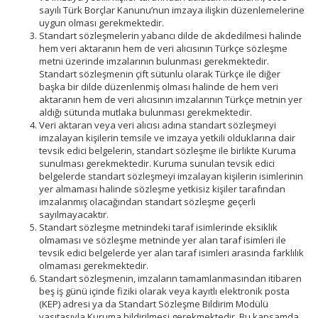
sayılı Türk Borçlar Kanunu’nun imzaya ilişkin düzenlemelerine
uygun olması gerekmektedir.
Standart sözleşmelerin yabancı dilde de akdedilmesi halinde
hem veri aktaranın hem de veri alıcısının Türkçe sözleşme
metni üzerinde imzalarının bulunması gerekmektedir.
Standart sözleşmenin çift sütunlu olarak Türkçe ile diğer
başka bir dilde düzenlenmiş olması halinde de hem veri
aktaranın hem de veri alıcısının imzalarının Türkçe metnin yer
aldığı sütunda mutlaka bulunması gerekmektedir.
Veri aktaran veya veri alıcısı adına standart sözleşmeyi
imzalayan kişilerin temsile ve imzaya yetkili olduklarına dair
tevsik edici belgelerin, standart sözleşme ile birlikte Kuruma
sunulması gerekmektedir. Kuruma sunulan tevsik edici
belgelerde standart sözleşmeyi imzalayan kişilerin isimlerinin
yer almaması halinde sözleşme yetkisiz kişiler tarafından
imzalanmış olacağından standart sözleşme geçerli
sayılmayacaktır.
Standart sözleşme metnindeki taraf isimlerinde eksiklik
olmaması ve sözleşme metninde yer alan taraf isimleri ile
tevsik edici belgelerde yer alan taraf isimleri arasında farklılık
olmaması gerekmektedir.
Standart sözleşmenin, imzaların tamamlanmasından itibaren
beş iş günü içinde fiziki olarak veya kayıtlı elektronik posta
(KEP) adresi ya da Standart Sözleşme Bildirim Modülü
vasıtasıyla Kuruma bildirilmesi gerekmektedir. Bu kapsamda