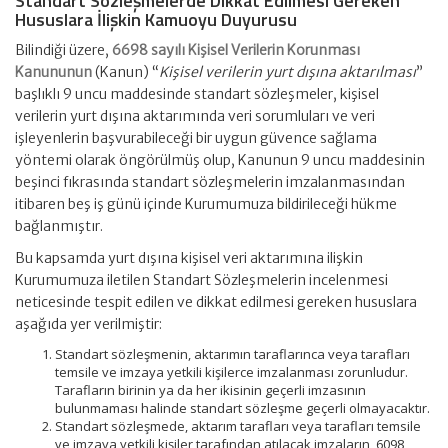
Standart Sözleşmelerde Dikkat Edilmesi Gereken
Hususlara İlişkin Kamuoyu Duyurusu
Bilindiği üzere,
6698 sayılı Kişisel Verilerin Korunması
Kanununun
(Kanun) “
Kişisel verilerin yurt dışına aktarılması
”
başlıklı 9 uncu maddesinde standart sözleşmeler, kişisel
verilerin yurt dışına aktarımında veri sorumluları ve veri
işleyenlerin başvurabileceği bir uygun güvence sağlama
yöntemi olarak öngörülmüş olup, Kanunun 9 uncu maddesinin
beşinci fıkrasında standart sözleşmelerin imzalanmasından
itibaren beş iş günü içinde Kurumumuza bildirileceği hükme
bağlanmıştır.
Bu kapsamda yurt dışına kişisel veri aktarımına ilişkin
Kurumumuza iletilen Standart Sözleşmelerin incelenmesi
neticesinde tespit edilen ve dikkat edilmesi gereken hususlara
aşağıda yer verilmiştir:
Standart sözleşmenin, aktarımın taraflarınca veya tarafları
temsile ve imzaya yetkili kişilerce imzalanması zorunludur.
Tarafların birinin ya da her ikisinin geçerli imzasının
bulunmaması halinde standart sözleşme geçerli olmayacaktır.
Standart sözleşmede, aktarım tarafları veya tarafları temsile
ve imzaya yetkili kişiler tarafından atılacak imzaların, 6098