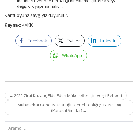
metinleri üzerinde herhangi bir ekleme, çıkarma veya
değişiklik yapılmamalıdır.
Kamuoyuna saygıyla duyurulur.
Kaynak:
KVKK
Facebook
Twitter
LinkedIn
WhatsApp
Post
←
2025 Zirai Kazanç Elde Eden Mükellefler İçin Vergi Rehberi
navigation
Muhasebat Genel Müdürlüğü Genel Tebliği (Sıra No: 94)
(Parasal Sınırlar)
→