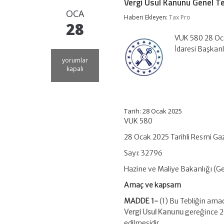
Vergi Usul Kanunu Genel Teb
OCA
Haberi Ekleyen:
Tax Pro
28
VUK 580 28 Oca
İdaresi Başkan
Vergi
yorumlar
Usul
kapalı
Kanunu
Genel
Tebliği
(Sıra
No:
Tarih: 28 Ocak 2025
580)
VUK 580
için
28 Ocak 2025 Tarihli Resmi Ga
Sayı: 32796
Hazine ve Maliye Bakanlığı (Gel
Amaç ve kapsam
MADDE 1-
(1) Bu Tebliğin amac
Vergi Usul Kanunu
gereğince 20
edilmesidir.