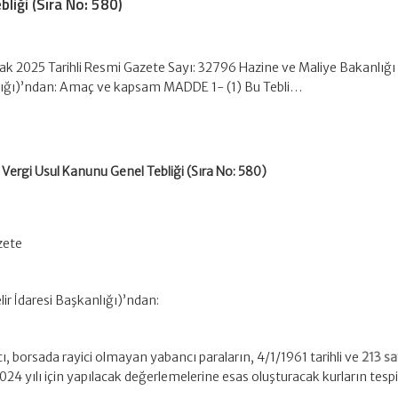
liği (Sıra No: 580)
k 2025 Tarihli Resmi Gazete Sayı: 32796 Hazine ve Maliye Bakanlığı 
lığı)’ndan: Amaç ve kapsam MADDE 1- (1) Bu Tebli…
Vergi Usul Kanunu Genel Tebliği (Sıra No: 580)
zete
ir İdaresi Başkanlığı)’ndan:
ı, borsada rayici olmayan yabancı paraların, 4/1/1961 tarihli ve
213 sa
24 yılı için yapılacak değerlemelerine esas oluşturacak kurların tespi