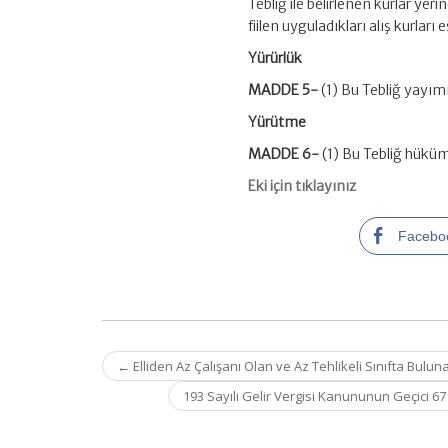
Tebliğ ile belirlenen kurlar yer
fiilen uyguladıkları alış kurları e
Yürürlük
MADDE 5-
(1) Bu Tebliğ yayımı
Yürütme
MADDE 6-
(1) Bu Tebliğ hüküm
Eki için tıklayınız
Facebo
Post
←
Elliden Az Çalışanı Olan ve Az Tehlikeli Sınıfta Bulu
navigation
193 Sayılı Gelir Vergisi Kanununun Geçici 6