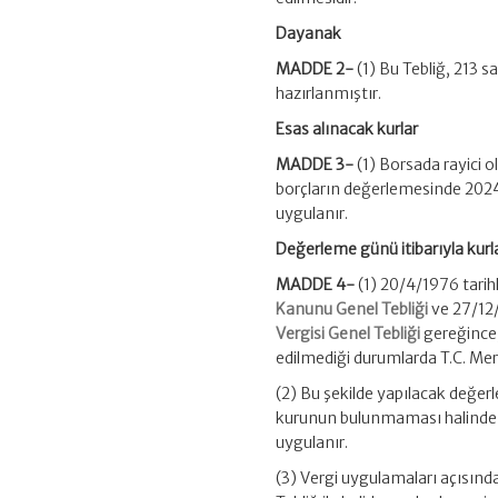
Dayanak
MADDE 2-
(1) Bu Tebliğ, 213 s
hazırlanmıştır.
Esas alınacak kurlar
MADDE 3-
(1) Borsada rayici o
borçların değerlemesinde 2024 y
uygulanır.
Değerleme günü itibarıyla kurl
MADDE 4-
(1) 20/4/1976 tarih
Kanunu Genel Tebliği
ve 27/12/
Vergisi Genel Tebliği
gereğince,
edilmediği durumlarda T.C. Merk
(2) Bu şekilde yapılacak değerle
kurunun bulunmaması halinde dö
uygulanır.
(3) Vergi uygulamaları açısınd