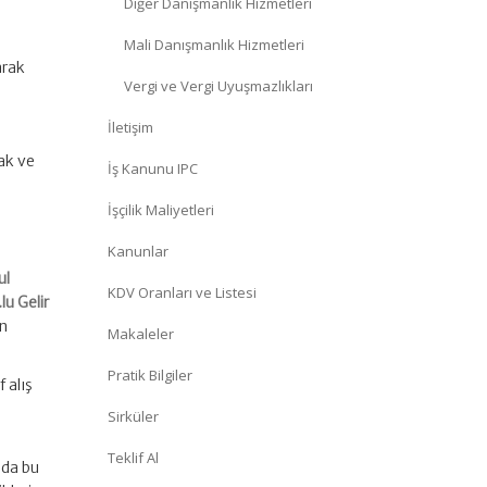
Diğer Danışmanlık Hizmetleri
Mali Danışmanlık Hizmetleri
arak
Vergi ve Vergi Uyuşmazlıkları
İletişim
cak ve
İş Kanunu IPC
İşçilik Maliyetleri
Kanunlar
ul
KDV Oranları ve Listesi
lu Gelir
an
Makaleler
Pratik Bilgiler
 alış
Sirküler
Teklif Al
nda bu