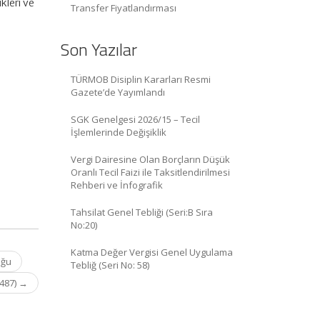
kleri ve
Transfer Fiyatlandırması
Son Yazılar
TÜRMOB Disiplin Kararları Resmi
Gazete’de Yayımlandı
SGK Genelgesi 2026/15 – Tecil
İşlemlerinde Değişiklik
Vergi Dairesine Olan Borçların Düşük
Oranlı Tecil Faizi ile Taksitlendirilmesi
Rehberi ve İnfografik
Tahsilat Genel Tebliği (Seri:B Sıra
No:20)
Katma Değer Vergisi Genel Uygulama
uğu
Tebliğ (Seri No: 58)
9487)
→