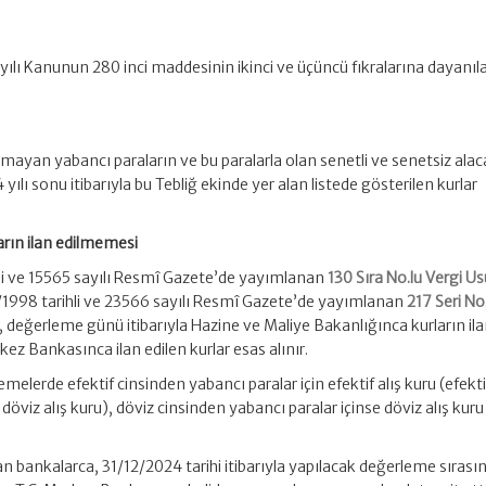
ayılı Kanunun 280 inci maddesinin ikinci ve üçüncü fıkralarına dayanıl
lmayan yabancı paraların ve bu paralarla olan senetli ve senetsiz ala
ılı sonu itibarıyla bu Tebliğ ekinde yer alan listede gösterilen kurlar
arın ilan edilmemesi
li ve 15565 sayılı Resmî Gazete’de yayımlanan
130 Sıra No.lu Vergi Us
1998 tarihli ve 23566 sayılı Resmî Gazete’de yayımlanan
217 Seri No.
 değerleme günü itibarıyla Hazine ve Maliye Bakanlığınca kurların il
ez Bankasınca ilan edilen kurlar esas alınır.
melerde efektif cinsinden yabancı paralar için efektif alış kuru (efektif
viz alış kuru), döviz cinsinden yabancı paralar içinse döviz alış kuru
an bankalarca, 31/12/2024 tarihi itibarıyla yapılacak değerleme sırası