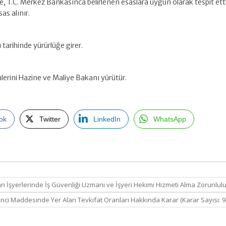
ine, T.C. Merkez Bankasınca belirlenen esaslara uygun olarak tespit etti
sas alınır.
 tarihinde yürürlüğe girer.
lerini Hazine ve Maliye Bakanı yürütür.
ok
Twitter
LinkedIn
WhatsApp
nan İşyerlerinde İş Güvenliği Uzmanı ve İşyeri Hekimi Hizmeti Alma Zorunlul
7 nci Maddesinde Yer Alan Tevkifat Oranları Hakkında Karar (Karar Sayısı: 