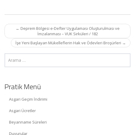
Post
←
Deprem Bölgesi e-Defter Uygulaması Oluşturulması ve
navigation
İmzalanması – VUK Sirküleri / 182
İşe Yeni Başlayan Mükelleflerin Hak ve Ödevleri Broşürleri
→
Pratik Menü
Asgari Geçim İndirimi
Asgari Ücretler
Beyanname Süreleri
Duyurular