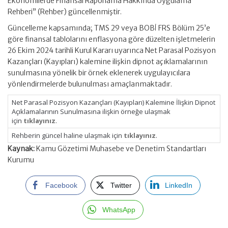
Ekonomilerde Finansal Raporlama Hakkında Uygulama
Rehberi” (Rehber) güncellenmiştir.
Güncelleme kapsamında; TMS 29 veya BOBİ FRS Bölüm 25’e
göre finansal tablolarını enflasyona göre düzelten işletmelerin
26 Ekim 2024 tarihli Kurul Kararı uyarınca Net Parasal Pozisyon
Kazançları (Kayıpları) kalemine ilişkin dipnot açıklamalarının
sunulmasına yönelik bir örnek eklenerek uygulayıcılara
yönlendirmelerde bulunulması amaçlanmaktadır.
Net Parasal Pozisyon Kazançları (Kayıpları) Kalemine İlişkin Dipnot
Açıklamalarının Sunulmasına ilişkin örneğe ulaşmak
için
tıklayınız
.
Rehberin güncel haline ulaşmak için
tıklayınız
.
Kaynak:
Kamu Gözetimi Muhasebe ve Denetim Standartları
Kurumu
Facebook
Twitter
LinkedIn
WhatsApp