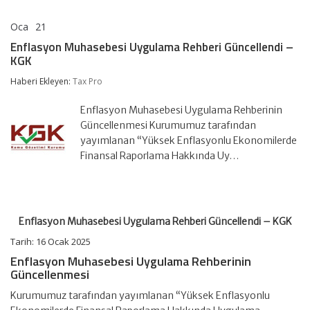
Oca
21
Enflasyon
yorumlar kapalı
Muhasebesi
Enflasyon Muhasebesi Uygulama Rehberi Güncellendi –
Uygulama
KGK
Rehberi
Güncellendi
Haberi Ekleyen:
Tax Pro
–
KGK
için
Enflasyon Muhasebesi Uygulama Rehberinin
Güncellenmesi Kurumumuz tarafından
yayımlanan “Yüksek Enflasyonlu Ekonomilerde
Finansal Raporlama Hakkında Uy…
Enflasyon Muhasebesi Uygulama Rehberi Güncellendi – KGK
Tarih: 16 Ocak 2025
Enflasyon Muhasebesi Uygulama Rehberinin
Güncellenmesi
Kurumumuz tarafından yayımlanan “Yüksek Enflasyonlu