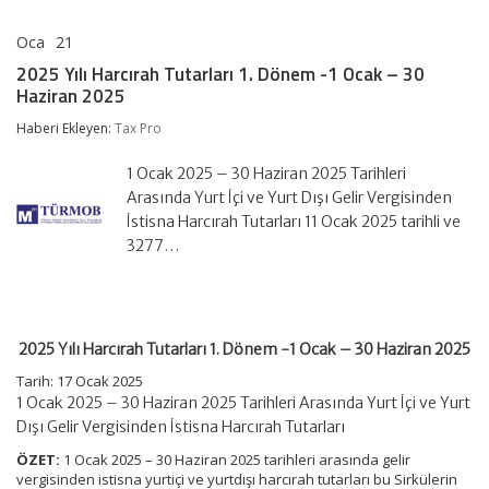
Oca
21
2025
yorumlar kapalı
Yılı
2025 Yılı Harcırah Tutarları 1. Dönem -1 Ocak – 30
Harcırah
Haziran 2025
Tutarları
1.
Haberi Ekleyen:
Tax Pro
Dönem
-1
Ocak
1 Ocak 2025 – 30 Haziran 2025 Tarihleri
–
Arasında Yurt İçi ve Yurt Dışı Gelir Vergisinden
30
İstisna Harcırah Tutarları 11 Ocak 2025 tarihli ve
Haziran
3277…
2025
için
2025 Yılı Harcırah Tutarları 1. Dönem -1 Ocak – 30 Haziran 2025
Tarih: 17 Ocak 2025
1 Ocak 2025 – 30 Haziran 2025 Tarihleri Arasında Yurt İçi ve Yurt
Dışı Gelir Vergisinden İstisna Harcırah Tutarları
ÖZET:
1 Ocak 2025 – 30 Haziran 2025 tarihleri arasında gelir
vergisinden istisna yurtiçi ve yurtdışı harcırah tutarları bu Sirkülerin