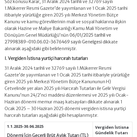
Söz konusu Karar, 31 Aralık 2024 tarihli ve 32769 sayılı
1.Mükerrer Resmi Gazete’de yayımlanan ve 1 Ocak 2025 tarihi
itibariyle yürürlüğe giren 2025 yılı Merkezi Yönetim Bütçe
Kanunu ve kamu görevlilerinin mali ve sosyal haklarına ilişkin
olarak Hazine ve Maliye Bakanlığı Kamu Mali Yönetim ve
Dönüşüm Genel Müdürlüğü’nün
06/01/2025 tarihli ve
27998389-010.06.02-3676469 sayılı Genelgesi
dikkate
alınarak aşağıdaki gibi belirlenmiştir.
I. Vergiden İstisna yurtiçi harcırah tutarları
31 Aralık 2024 tarihli ve 32769 sayılı 1.Mükerrer Resmi
Gazete’de yayımlanan ve 1 Ocak 2025 tarihi itibariyle yürürlüğe
giren 2025 yılı Merkezi Yönetim Bütçe Kanununun H)
Cetvelinde yer alan 2025 yılı Harcırah Tutarları ile Gelir Vergisi
Kanunu’nun 24/2’nci maddesi düzenlemesi ve 2025 yılı Ocak-
Haziran dönemi memur maaş katsayıları dikkate alınarak 1
Ocak 2025 – 30 Haziran 2025 dönemi vergiden istisna yurtiçi
harcırah tutarları aşağıdaki gibi hesaplanmıştır.
1.1.2025-30.06.2025
Vergiden İstisna
Gündelik Tutarı
Dönemi İçin Geçerli Brüt Aylık Tutarı (TL)