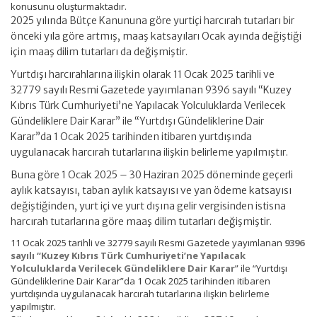
konusunu oluşturmaktadır.
2025 yılında Bütçe Kanununa göre yurtiçi harcırah tutarları bir
önceki yıla göre artmış, maaş katsayıları Ocak ayında değiştiği
için maaş dilim tutarları da değişmiştir.
Yurtdışı harcırahlarına ilişkin olarak 11 Ocak 2025 tarihli ve
32779 sayılı Resmi Gazetede yayımlanan 9396 sayılı “Kuzey
Kıbrıs Türk Cumhuriyeti’ne Yapılacak Yolculuklarda Verilecek
Gündeliklere Dair Karar” ile “Yurtdışı Gündeliklerine Dair
Karar”da 1 Ocak 2025 tarihinden itibaren yurtdışında
uygulanacak harcırah tutarlarına ilişkin belirleme yapılmıştır.
Buna göre 1 Ocak 2025 – 30 Haziran 2025 döneminde geçerli
aylık katsayısı, taban aylık katsayısı ve yan ödeme katsayısı
değiştiğinden, yurt içi ve yurt dışına gelir vergisinden istisna
harcırah tutarlarına göre maaş dilim tutarları değişmiştir.
11 Ocak 2025 tarihli ve 32779 sayılı Resmi Gazetede yayımlanan
9396
sayılı “Kuzey Kıbrıs Türk Cumhuriyeti’ne Yapılacak
Yolculuklarda Verilecek Gündeliklere Dair Karar
” ile “Yurtdışı
Gündeliklerine Dair Karar”da 1 Ocak 2025 tarihinden itibaren
yurtdışında uygulanacak harcırah tutarlarına ilişkin belirleme
yapılmıştır.