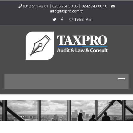
0312 511 42 61 | 0258 261 50 05 | 0242 743 00 10
info@taxpro.com.tr
Teklif Alın