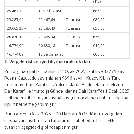
(TL)
25.467,70
TL ve fazlası
686,00
25.285,44 –
25.467,69 TL arası
680,00
23.665.35 –
25.285.43 TL arası
650,00
20.830,19 –
23.665.34 TL arası
635,00
16.774,90 –
20.830,18 TL arası
610,00
16.774.89
TL ve daha azı
600,00
II. Vergiden istisna yurtdışı harcırah tutarları.
Yurtdışı harcırahlarına ilişkin 11 Ocak 2025 tarihli ve 32779 sayılı
Resmi Gazetede yayımlanan 9396 sayılı “Kuzey Kıbrıs Türk
Cumhuriyeti’ne Yapılacak Yolculuklarda Verilecek Gündeliklere
Dair Karar” ile “Yurtdışı Gündeliklerine Dair Karar”da 1 Ocak 2025
tarihinden itibaren yurtdışında uygulanacak harcırah tutarlarına
ilişkin belirleme yapılmıştır.
Buna göre; 1 Ocak 2025 – 30 Haziran 2025 dönemi vergiden
istisna yurtdışı harcırah tutarlarına isabet eden brüt aylık
tutarları aşağıdaki gibi hesaplanmıştır.