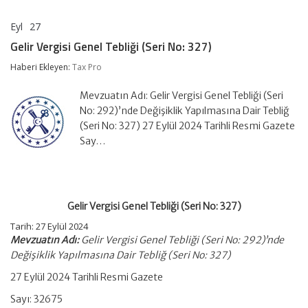
Eyl
27
Gelir
yorumlar kapalı
Vergisi
Gelir Vergisi Genel Tebliği (Seri No: 327)
Genel
Tebliği
Haberi Ekleyen:
Tax Pro
(Seri
No:
Mevzuatın Adı: Gelir Vergisi Genel Tebliği (Seri
327)
için
No: 292)’nde Değişiklik Yapılmasına Dair Tebliğ
(Seri No: 327) 27 Eylül 2024 Tarihli Resmi Gazete
Say…
Gelir Vergisi Genel Tebliği (Seri No: 327)
Tarih: 27 Eylül 2024
Mevzuatın Adı:
Gelir Vergisi Genel Tebliği (Seri No: 292)’nde
Değişiklik Yapılmasına Dair Tebliğ (Seri No: 327)
27 Eylül 2024 Tarihli Resmi Gazete
Sayı: 32675