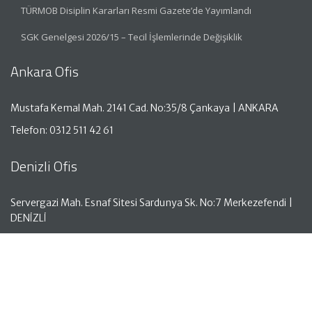
TÜRMOB Disiplin Kararları Resmi Gazete’de Yayımlandı
SGK Genelgesi 2026/15 – Tecil İşlemlerinde Değişiklik
Ankara Ofis
Mustafa Kemal Mah. 2141 Cad. No:35/8 Çankaya | ANKARA
Telefon: 0312 511 42 61
Denizli Ofis
Servergazi Mah. Esnaf Sitesi Sardunya Sk. No:7 Merkezefendi |
DENİZLİ
Telefon: 0258 261 50 05
Antalya Ofis