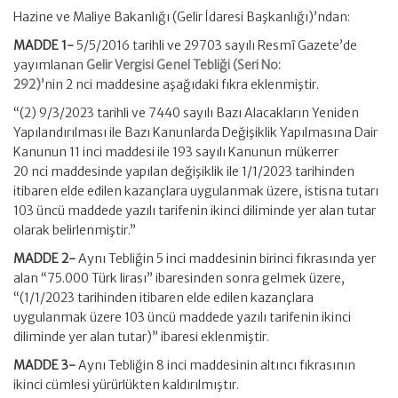
Hazine ve Maliye Bakanlığı (Gelir İdaresi Başkanlığı)’ndan:
MADDE 1-
5/5/2016 tarihli ve 29703 sayılı Resmî Gazete’de
yayımlanan
Gelir Vergisi Genel Tebliği (Seri No:
292)
’nin 2 nci maddesine aşağıdaki fıkra eklenmiştir.
“(2) 9/3/2023 tarihli ve 7440 sayılı Bazı Alacakların Yeniden
Yapılandırılması ile Bazı Kanunlarda Değişiklik Yapılmasına Dair
Kanunun 11 inci maddesi ile 193 sayılı Kanunun mükerrer
20 nci maddesinde yapılan değişiklik ile 1/1/2023 tarihinden
itibaren elde edilen kazançlara uygulanmak üzere, istisna tutarı
103 üncü maddede yazılı tarifenin ikinci diliminde yer alan tutar
olarak belirlenmiştir.”
MADDE 2-
Aynı Tebliğin 5 inci maddesinin birinci fıkrasında yer
alan “75.000 Türk lirası” ibaresinden sonra gelmek üzere,
“(1/1/2023 tarihinden itibaren elde edilen kazançlara
uygulanmak üzere 103 üncü maddede yazılı tarifenin ikinci
diliminde yer alan tutar)” ibaresi eklenmiştir.
MADDE 3-
Aynı Tebliğin 8 inci maddesinin altıncı fıkrasının
ikinci cümlesi yürürlükten kaldırılmıştır.