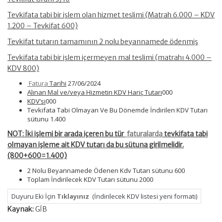
Tevkifata tabi bir işlem olan hizmet teslimi (Matrah 6.000 – KDV
1.200 – Tevkifat 600)
Tevkifat tutarın tamamının 2 nolu beyannamede ödenmiş
Tevkifata tabi bir işlem içermeyen mal teslimi (matrahı 4.000 –
KDV 800)
Fatura
Tarihi
27/06/2024
Alınan Mal ve/veya Hizmetin KDV Hariç Tutarı
000
KDV’si
000
Tevkifata Tabi Olmayan Ve Bu Dönemde İndirilen KDV Tutarı
sütunu 1.400
NOT:
İki işlemi bir arada içeren bu tür
faturalarda
tevkifata tabi
olmayan işleme ait KDV tutarı da bu sütuna girilmelidir.
(800+600=1.400)
2 Nolu Beyannamede Ödenen Kdv Tutarı sütunu 600
Toplam İndirilecek KDV Tutarı sütunu 2000
Duyuru Eki İçin
Tıklayınız
(İndirilecek KDV listesi yeni formatı)
Kaynak:
GİB