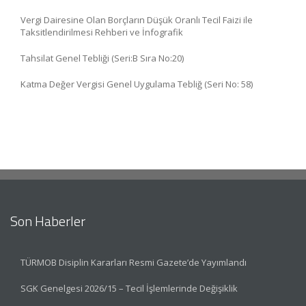
Vergi Dairesine Olan Borçların Düşük Oranlı Tecil Faizi ile
Taksitlendirilmesi Rehberi ve İnfografik
Tahsilat Genel Tebliği (Seri:B Sıra No:20)
Katma Değer Vergisi Genel Uygulama Tebliğ (Seri No: 58)
Son Haberler
TÜRMOB Disiplin Kararları Resmi Gazete’de Yayımlandı
SGK Genelgesi 2026/15 – Tecil İşlemlerinde Değişiklik