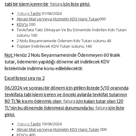
tabi bir işlem içeren bir
fatura
için liste girişi;
Fatura
Tarihi
01/06/2024
Alınan Mal ve/veya Hizmetin KDV Hariç Tutarı
000
KDV’si
200
Tevkifata Tabi Olmayan Ve Bu Dönemde İndirilen Kdv Tutarı
sütunu 100
2 Nolu Beyannamede Ödenen Kdv Tutarı sütunu 40
Toplam İndirilecek KDV Tutarı sütunu 140
Not:
Henüz 2 Nolu Beyannamesinde Ödenmeyen 60 liralık
tutar, ödemenin yapıldığı döneme ait indirilecek KDV
listelerinde indirime konu edilebilecektir.
Excel listesi sıra no 2
06/2024 ve sonrası bir dönem için girilen listede 5/10 oranında
tevkifata tabi işlem içeren ve önceki aylarda tevkifat tutarının
80 TL’lik kısmı ödenmiş olan
fatura
için kalan tutar olan 120
TL’nin bu dönemde ödenmesi durumunda bu
fatura
için liste
girişi;
Fatura
Tarihi
10/06/2024
Alınan Mal ve/veya Hizmetin KDV Hariç Tutarı
000
KDV’si
400