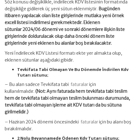
Söz konusu değişiklikle, indirilecek KDV listesinin formatında
değişikliğe gidilerek üç yeni sütun eklenmiştir.
Bugünden
itibaren yapılacak olan liste girişlerinde mutlaka yeni örnek
excell listesi indirilmesi gerekmektedir.
Eklenen
sütunlar
2024/06 dönemi ve sonraki dönemlere ilişkin liste
girişlerinde doldurulacak olup daha önceki dönem liste
girişlerinde yeni eklenen bu alanlar boş bırakılacaktır.
Yeni İndirilecek KDV Listesi formatı ekte yer almakta olup,
eklenen sütunlar aşağıdaki gibidir.
Tevkifata Tabi Olmayan Ve Bu Dönemde İndirilen Kdv
Tutarı
sütunu;
– Bu alan sadece Tevkifata tabi
faturalar
için
kullanılmalıdır.
(Not: Aynı faturada hem tevkifata tabi teslim
hem de tevkifata tabi olmayan teslim bulunması durumunda,
tevkifata tabi olmayan işleme ait KDV tutarı da bu sütuna
girilmelidir.)
– Haziran 2024 dönemi öncesindeki
faturalar
için bu alanı boş
bırakılmalıdır.
2 Nolu Beyannamede Ödenen Kdv Tutarı sütunu;