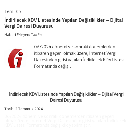
Tem
05
İndirilecek
yorumlar kapalı
KDV
İndirilecek KDV Listesinde Yapılan Değişiklikler – Dijital
Listesinde
Vergi Dairesi Duyurusu
Yapılan
Değişiklikler
Haberi Ekleyen:
Tax Pro
–
Dijital
Vergi
06/2024 dönemi ve sonraki dönemlerden
Dairesi
itibaren geçerli olmak üzere, İnternet Vergi
Duyurusu
Dairesinden girişi yapılan İndirilecek KDV Listesi
için
Formatında değiş…
İndirilecek KDV Listesinde Yapılan Değişiklikler – Dijital Vergi
Dairesi Duyurusu
Tarih: 2 Temmuz 2024
06/2024 dönemi ve sonraki dönemlerden itibaren geçerli
olmak üzere, İnternet Vergi Dairesinden girişi yapılan İndirilecek
KDV Listesi Formatında değişiklik yapılmıştır.