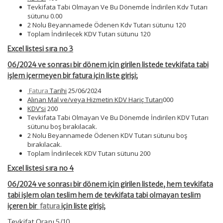
Tevkifata Tabi Olmayan Ve Bu Dönemde İndirilen Kdv Tutarı
sütunu 0.00
2 Nolu Beyannamede Ödenen Kdv Tutarı sütunu 120
Toplam İndirilecek KDV Tutarı sütunu 120
Excel listesi sıra no 3
06/2024 ve sonrası bir dönem için girilen listede tevkifata tabi
işlem içermeyen bir fatura için liste girişi;
Fatura
Tarihi
25/06/2024
Alınan Mal ve/veya Hizmetin KDV Hariç Tutarı
000
KDV’si
200
Tevkifata Tabi Olmayan Ve Bu Dönemde İndirilen KDV Tutarı
sütunu boş bırakılacak.
2 Nolu Beyannamede Ödenen KDV Tutarı sütunu boş
bırakılacak.
Toplam İndirilecek KDV Tutarı sütunu 200
Excel listesi sıra no 4
06/2024 ve sonrası bir dönem için girilen listede, hem tevkifata
tabi işlem olan teslim hem de tevkifata tabi olmayan teslim
içeren bir
fatura
için liste girişi;
Tevkifat Oranı 5/10