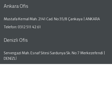
Ankara Ofis
Mustafa Kemal Mah. 2141 Cad. No:35/8 Çankaya | ANKARA
Telefon: 0312 511 42 61
Denizli Ofis
Servergazi Mah. Esnaf Sitesi Sardunya Sk. No:7 Merkezefendi |
DENİZLİ
Telefon: 0258 261 50 05
Antalya Ofis
Aşağı Hisar Mah. Hisar Cad. No:18 Kat:1 Manavgat | ANTALYA
Telefon: 0242 743 00 10