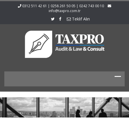
0312 511 42 61 | 0258 261 50 05 | 0242 743 00 10
info@taxpro.com.tr
Teklif Alın