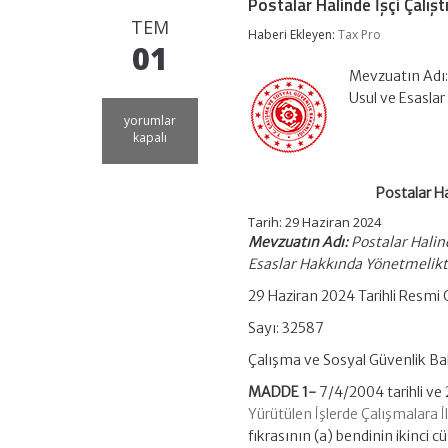
Postalar Halinde İşçi Çalış
TEM
Haberi Ekleyen:
Tax Pro
01
Mevzuatın Adı: 
Usul ve Esasla
Postalar
yorumlar
Halinde
kapalı
İşçi
Çalıştırılması
Yönetmelikte
Postalar Ha
Değişiklik
Yapılması
Tarih: 29 Haziran 2024
için
Mevzuatın Adı:
Postalar Halind
Esaslar Hakkında Yönetmelikt
29 Haziran 2024 Tarihli Resmi
Sayı: 32587
Çalışma ve Sosyal Güvenlik Ba
MADDE 1-
7/4/2004 tarihli v
Yürütülen İşlerde Çalışmalara 
fıkrasının (a) bendinin ikinci c