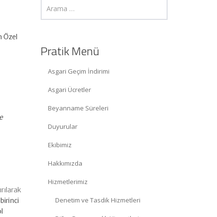
n Özel
Pratik Menü
Asgari Geçim İndirimi
Asgari Ücretler
Beyanname Süreleri
e
Duyurular
Ekibimiz
Hakkımızda
Hizmetlerimiz
ırılarak
Denetim ve Tasdik Hizmetleri
irinci
ol