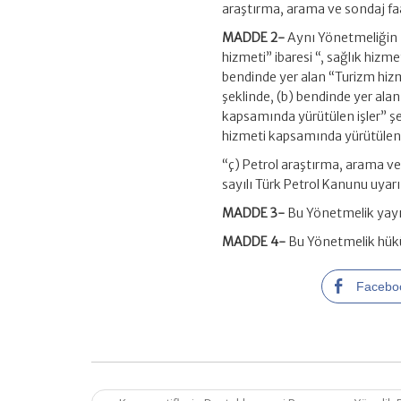
araştırma, arama ve sondaj faal
MADDE 2-
Aynı Yönetmeliğin 7
hizmeti” ibaresi “, sağlık hizm
bendinde yer alan “Turizm hizm
şeklinde, (b) bendinde yer alan
kapsamında yürütülen işler” şek
hizmeti kapsamında yürütülen iş
“ç) Petrol araştırma, arama ve 
sayılı Türk Petrol Kanunu uyarı
MADDE 3-
Bu Yönetmelik yayım
MADDE 4-
Bu Yönetmelik hükü
Facebo
Post