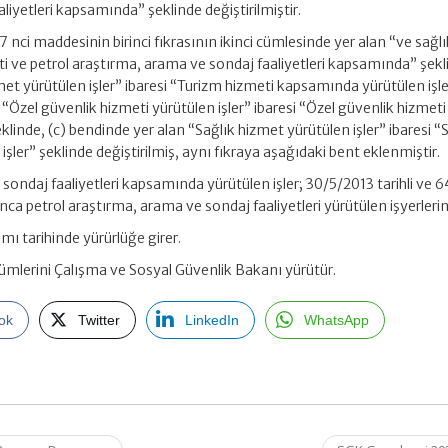
iyetleri kapsamında” şeklinde değiştirilmiştir.
 nci maddesinin birinci fıkrasının ikinci cümlesinde yer alan “ve sağlı
eti ve petrol araştırma, arama ve sondaj faaliyetleri kapsamında” şekl
et yürütülen işler” ibaresi “Turizm hizmeti kapsamında yürütülen işl
 “Özel güvenlik hizmeti yürütülen işler” ibaresi “Özel güvenlik hizmeti
linde, (c) bendinde yer alan “Sağlık hizmet yürütülen işler” ibaresi “
ler” şeklinde değiştirilmiş, aynı fıkraya aşağıdaki bent eklenmiştir.
sondaj faaliyetleri kapsamında yürütülen işler; 30/5/2013 tarihli ve 
nca petrol araştırma, arama ve sondaj faaliyetleri yürütülen işyerleri
ı tarihinde yürürlüğe girer.
mlerini Çalışma ve Sosyal Güvenlik Bakanı yürütür.
ok
Twitter
LinkedIn
WhatsApp