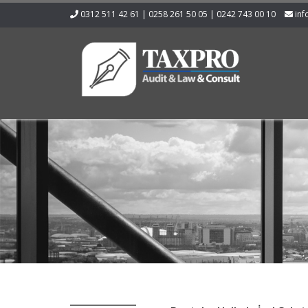
0312 511 42 61 | 0258 261 50 05 | 0242 743 00 10
inf