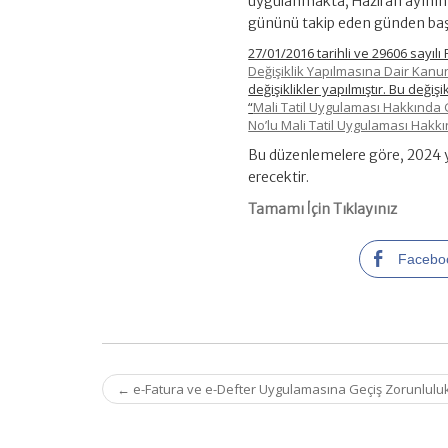
uygulanmakta, Haziran ayının s
gününü takip eden günden baş
27/01/2016 tarihli ve 29606 sayı
Değişiklik Yapılmasına Dair Kanu
değişiklikler yapılmıştır. Bu deği
“
Mali Tatil Uygulaması Hakkında Ge
No’lu Mali Tatil Uygulaması Hakk
Bu düzenlemelere göre, 2024 
erecektir.
Tamamı İçin Tıklayınız
Facebo
Post
←
e-Fatura ve e-Defter Uygulamasına Geçiş Zorunluluk
navigation