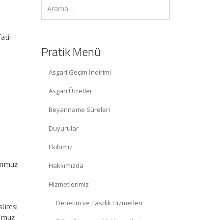
atil
Pratik Menü
Asgari Geçim İndirimi
Asgari Ücretler
Beyanname Süreleri
Duyurular
Ekibimiz
Temmuz
Hakkımızda
Hizmetlerimiz
Denetim ve Tasdik Hizmetleri
süresi
emmuz