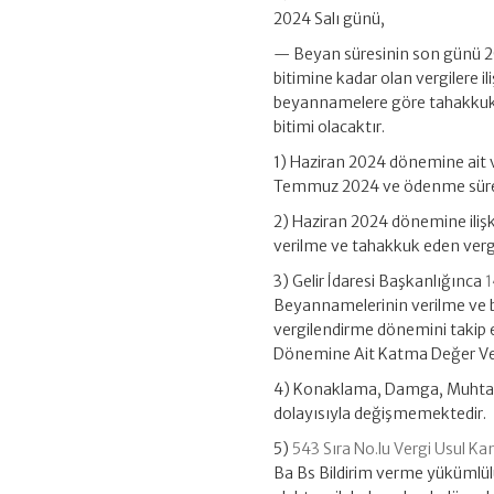
2024 Salı günü,
— Beyan süresinin son günü 2
bitimine kadar olan vergilere
beyannamelere göre tahakkuk
bitimi olacaktır.
1) Haziran 2024 dönemine ait v
Temmuz 2024 ve ödenme süre
2) Haziran 2024 dönemine ili
verilme ve tahakkuk eden ve
3) Gelir İdaresi Başkanlığınca
1
Beyannamelerinin verilme ve bu
vergilendirme dönemini takip e
Dönemine Ait Katma Değer Ve
4) Konaklama, Damga, Muhtasar
dolayısıyla değişmemektedir.
5)
543 Sıra No.lu Vergi Usul Ka
Ba Bs Bildirim verme yükümlülü