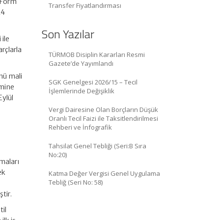
a Form
Transfer Fiyatlandırması
24
Son Yazılar
 ile
arçlarla
TÜRMOB Disiplin Kararları Resmi
Gazete’de Yayımlandı
nü mali
SGK Genelgesi 2026/15 – Tecil
imine
İşlemlerinde Değişiklik
Eylül
Vergi Dairesine Olan Borçların Düşük
Oranlı Tecil Faizi ile Taksitlendirilmesi
Rehberi ve İnfografik
Tahsilat Genel Tebliği (Seri:B Sıra
No:20)
maları
ek
Katma Değer Vergisi Genel Uygulama
Tebliğ (Seri No: 58)
tir.
til