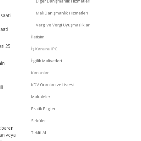
Diğer Danışmanlık Hizmetleri
Mali Danışmanlık Hizmetleri
saati
Vergi ve Vergi Uyuşmazlıkları
aati
İletişim
esi 25
İş Kanunu IPC
İşçilik Maliyetleri
nin
Kanunlar
KDV Oranları ve Listesi
li
Makaleler
Pratik Bilgiler
l
Sirküler
tibaren
Teklif Al
lan veya