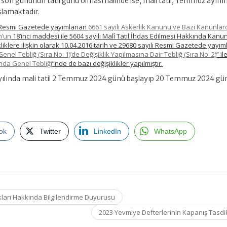
on gününün tatil günü olması halinde ise, mali tatil, Temmuz ayının i
lamaktadır.
lı Resmi Gazetede yayımlanan
6661 sayılı Askerlik Kanunu ve Bazı Kanunlar
n’un
18’inci maddesi ile 5604 sayılı Malî Tatil İhdas Edilmesi Hakkında Kanu
şikliklere ilişkin olarak 10.04.2016 tarih ve 29680 sayılı Resmi Gazetede yayı
nel Tebliğ (Sıra No: 1)’de Değişiklik Yapılmasına Dair Tebliğ (Sıra No: 2)
” il
ında Genel Tebliği
”nde de bazı değişiklikler yapılmıştır.
yılında mali tatil 2 Temmuz 2024 günü başlayıp 20 Temmuz 2024 gü
ok
Twitter
LinkedIn
WhatsApp
ları Hakkında Bilgilendirme Duyurusu
2023 Yevmiye Defterlerinin Kapanış Tasdi