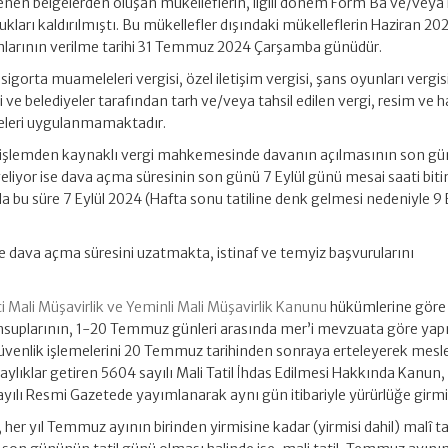
lenen belgelerden oluşan mükelleflerin, ilgili dönem Form Ba ve/vey
lukları kaldırılmıştı. Bu mükellefler dışındaki mükelleflerin Haziran 20
mlarının verilme tarihi 31 Temmuz 2024 Çarşamba günüdür.
igorta muameleleri vergisi, özel iletişim vergisi, şans oyunları vergisi
eri ve belediyeler tarafından tarh ve/veya tahsil edilen vergi, resim ve h
emeleri uygulanmamaktadır.
i bir işlemden kaynaklı vergi mahkemesinde davanın açılmasının son gü
 geliyor ise dava açma süresinin son günü 7 Eylül günü mesai saati bit
a bu süre 7 Eylül 2024 (Hafta sonu tatiline denk gelmesi nedeniyle 9 
ece dava açma süresini uzatmakta, istinaf ve temyiz başvurularını
 Mali Müşavirlik ve Yeminli Mali Müşavirlik Kanunu
hükümlerine göre
nsuplarının, 1-20 Temmuz günleri arasında mer’i mevzuata göre yap
güvenlik işlemelerini 20 Temmuz tarihinden sonraya erteleyerek mesl
ylıklar getiren 5604 sayılı Mali Tatil İhdas Edilmesi Hakkında Kanun,
yılı Resmi Gazetede yayımlanarak aynı gün itibariyle yürürlüğe girmiş
her yıl Temmuz ayının birinden yirmisine kadar (yirmisi dahil) malî ta