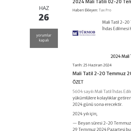
2024 Mali Tatili 02-20 Te
HAZ
Haberi Ekleyen:
Tax Pro
26
Mali Tatil 2-2
İhdas Edilmes
2024
yorumlar
Mali
kapalı
Tatili
02-
20
2024 Mali 
Temmuz
2024
Tarih: 25 Haziran 2024
Tarihleri
Mali Tatil 2-20 Temmuz 2
Arasında
Uygulanıyor
ÖZET
için
5604 sayılı Mali Tatil İhdas E
yükümlülere kolaylıklar getir
2024 günü sona erecektir.
2024 yılı için;
— Beyan süresi 2-20 Temmuz 202
29 Temmuz 2024 Pazartesi bu