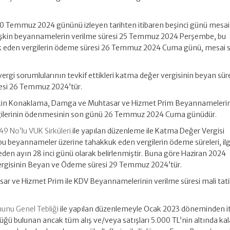
0 Temmuz 2024 gününü izleyen tarihten itibaren beşinci günü mesai 
 ilişkin beyannamelerin verilme süresi 25 Temmuz 2024 Perşembe, bu
 eden vergilerin ödeme süresi 26 Temmuz 2024 Cuma günü, mesai s
ergi sorumlularının tevkif ettikleri katma değer vergisinin beyan sür
si 26 Temmuz 2024’tür.
şkin Konaklama, Damga ve Muhtasar ve Hizmet Prim Beyannameleri
rgilerinin ödenmesinin son günü 26 Temmuz 2024 Cuma günüdür.
49 No’lu VUK Sirküleri
ile yapılan düzenleme ile Katma Değer Vergisi
 beyannameler üzerine tahakkuk eden vergilerin ödeme süreleri, ilgi
den ayın 28 inci günü olarak belirlenmiştir. Buna göre Haziran 2024
rgisinin Beyan ve Ödeme süresi 29 Temmuz 2024’tür.
 ve Hizmet Prim ile KDV Beyannamelerinin verilme süresi mali tati
nunu Genel Tebliği
ile yapılan düzenlemeyle Ocak 2023 döneminden i
ğü bulunan ancak tüm alış ve/veya satışları 5.000 TL’nin altında ka