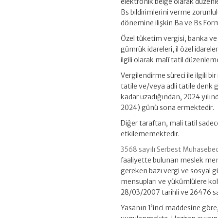
elektronik belge olarak düzen
Bs bildirimlerini verme zorunlu
dönemine ilişkin Ba ve Bs For
Özel tüketim vergisi, banka ve s
gümrük idareleri, il özel idarel
ilgili olarak malî tatil düzenl
Vergilendirme süreci ile ilgil
tatile ve/veya adli tatile denk
kadar uzadığından, 2024 yılınd
2024) günü sona ermektedir.
Diğer taraftan, mali tatil sad
etkilememektedir.
3568 sayılı Serbest Muhasebeci
faaliyette bulunan meslek me
gereken bazı vergi ve sosyal 
mensupları ve yükümlülere kola
28/03/2007 tarihli ve 26476 sa
Yasanın 1’inci maddesine göre, 