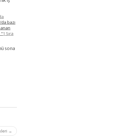
lk iş
da
n’da bazı
mlanan
e “
1 Sıra
nü sona
kleri
→