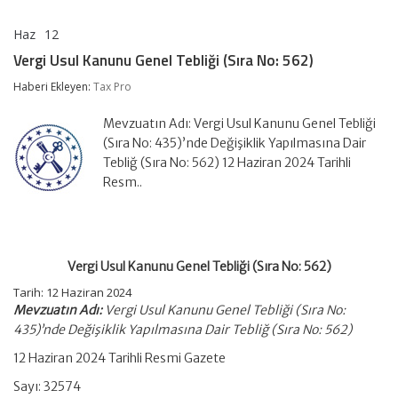
Haz
12
Vergi
yorumlar kapalı
Usul
Vergi Usul Kanunu Genel Tebliği (Sıra No: 562)
Kanunu
Genel
Haberi Ekleyen:
Tax Pro
Tebliği
(Sıra
Mevzuatın Adı: Vergi Usul Kanunu Genel Tebliği
No:
562)
(Sıra No: 435)’nde Değişiklik Yapılmasına Dair
için
Tebliğ (Sıra No: 562) 12 Haziran 2024 Tarihli
Resm..
Vergi Usul Kanunu Genel Tebliği (Sıra No: 562)
Tarih: 12 Haziran 2024
Mevzuatın Adı:
Vergi Usul Kanunu Genel Tebliği (Sıra No:
435)’nde Değişiklik Yapılmasına Dair Tebliğ (Sıra No: 562)
12 Haziran 2024 Tarihli Resmi Gazete
Sayı: 32574