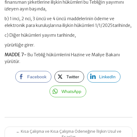
finansman şirketlerine ilişkin hükümleri bu Tebliğin yayımını
izleyen ayın başında,
b) 1 inci, 2 nci, 3 üncü ve 4 üncü maddelerinin ödeme ve
elektronik para kuruluşlarına ilişkin hükümleri 1/1/2025tarihinde,
c) Diğer hükümleri yayımı tarihinde,
yürürlüğe girer.
MADDE 7-
Bu Tebliğ hükümlerini Hazine ve Maliye Bakanı
yürütür.
Facebook
Twitter
LinkedIn
WhatsApp
Post
←
Kısa Çalışma ve Kısa Çalışma Ödeneğine İlişkin Usul ve
navigation
Esaslar