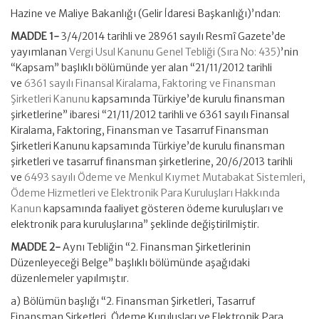
Hazine ve Maliye Bakanlığı (Gelir İdaresi Başkanlığı)’ndan:
MADDE 1-
3/4/2014 tarihli ve 28961 sayılı Resmî Gazete’de
yayımlanan
Vergi Usul Kanunu Genel Tebliği (Sıra No: 435)
’nin
“Kapsam” başlıklı bölümünde yer alan “21/11/2012 tarihli
ve
6361 sayılı Finansal Kiralama, Faktoring ve Finansman
Şirketleri Kanunu
kapsamında Türkiye’de kurulu finansman
şirketlerine” ibaresi “21/11/2012 tarihli ve 6361 sayılı Finansal
Kiralama, Faktoring, Finansman ve Tasarruf Finansman
Şirketleri Kanunu kapsamında Türkiye’de kurulu finansman
şirketleri ve tasarruf finansman şirketlerine, 20/6/2013 tarihli
ve
6493 sayılı Ödeme ve Menkul Kıymet Mutabakat Sistemleri,
Ödeme Hizmetleri ve Elektronik Para Kuruluşları Hakkında
Kanun
kapsamında faaliyet gösteren ödeme kuruluşları ve
elektronik para kuruluşlarına” şeklinde değiştirilmiştir.
MADDE 2-
Aynı Tebliğin “2. Finansman Şirketlerinin
Düzenleyeceği Belge” başlıklı bölümünde aşağıdaki
düzenlemeler yapılmıştır.
a) Bölümün başlığı “2. Finansman Şirketleri, Tasarruf
Finansman Şirketleri, Ödeme Kuruluşları ve Elektronik Para