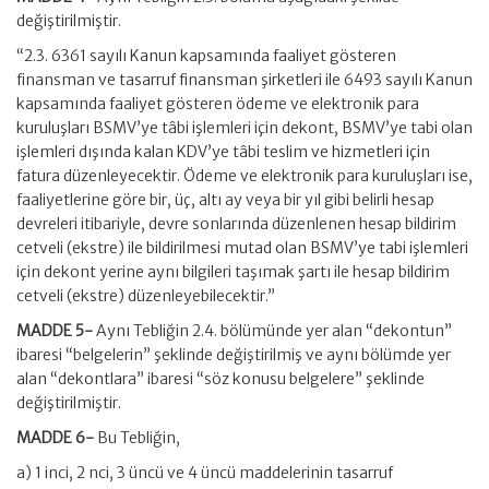
değiştirilmiştir.
“2.3. 6361 sayılı Kanun kapsamında faaliyet gösteren
finansman ve tasarruf finansman şirketleri ile 6493 sayılı Kanun
kapsamında faaliyet gösteren ödeme ve elektronik para
kuruluşları BSMV’ye tâbi işlemleri için dekont, BSMV’ye tabi olan
işlemleri dışında kalan KDV’ye tâbi teslim ve hizmetleri için
fatura düzenleyecektir. Ödeme ve elektronik para kuruluşları ise,
faaliyetlerine göre bir, üç, altı ay veya bir yıl gibi belirli hesap
devreleri itibariyle, devre sonlarında düzenlenen hesap bildirim
cetveli (ekstre) ile bildirilmesi mutad olan BSMV’ye tabi işlemleri
için dekont yerine aynı bilgileri taşımak şartı ile hesap bildirim
cetveli (ekstre) düzenleyebilecektir.”
MADDE 5-
Aynı Tebliğin 2.4. bölümünde yer alan “dekontun”
ibaresi “belgelerin” şeklinde değiştirilmiş ve aynı bölümde yer
alan “dekontlara” ibaresi “söz konusu belgelere” şeklinde
değiştirilmiştir.
MADDE 6-
Bu Tebliğin,
a) 1 inci, 2 nci, 3 üncü ve 4 üncü maddelerinin tasarruf