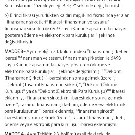
Kuruluşlarının Düzenleyeceği Belge” şeklinde değiştirilmiştir.
b) Birinci fıkrası yürürlükten kaldırılmış, ikinci fıkrasında yer alan
“finansman şirketleri” ibaresi “finansman ve tasarruf
finansman şirketleri ile 6493 sayılı Kanun kapsamında faaliyet
gösteren ödeme ve elektronik para kuruluşları” şeklinde
değiştirilmiştir.
MADDE 3-
Aynı Tebliğin 2.1. bölümündeki “finansman şirketleri”
ibaresi “finansman ve tasarruf finansman şirketleri ile 6493
sayılı Kanun kapsamında faaliyet gösteren ödeme ve
elektronik para kuruluşları” şeklinde değiştirilmiş, ““Dekont
(Finansman Şirketi)”” ibaresinden sonra gelmek üzere “,
“Dekont (Tasarruf Finansman Şirketi)”, “Dekont (Ödeme
Kuruluşu)” ya da “Dekont (Elektronik Para Kuruluşu)”” ibaresi
eklenmiş, “Finansman şirketinin” ibaresinden sonra gelmek
üzere “, tasarruf finansman şirketinin, ödeme veya elektronik
para kuruluşunun” ibaresi eklenmiş, “finansman şirketi”
ibaresinden sonra gelmek üzere “, tasarruf finansman şirketi,
ödeme veya elektronik para kuruluşu” ibaresi eklenmiştir.
MADDE 4-
Aynı Tebliğin 2.3. bölümü aşağıdaki şekilde