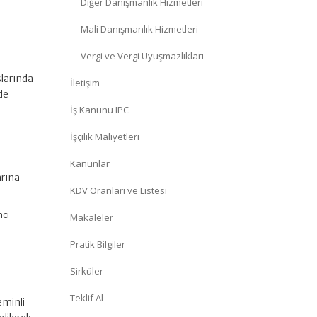
Diğer Danışmanlık Hizmetleri
Mali Danışmanlık Hizmetleri
Vergi ve Vergi Uyuşmazlıkları
slarında
İletişim
lde
İş Kanunu IPC
İşçilik Maliyetleri
Kanunlar
arına
KDV Oranları ve Listesi
ncı
Makaleler
Pratik Bilgiler
Sirküler
Teklif Al
eminli