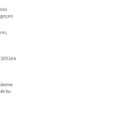
inci
a geçen
rın,
 87205264
plerine
ile bu