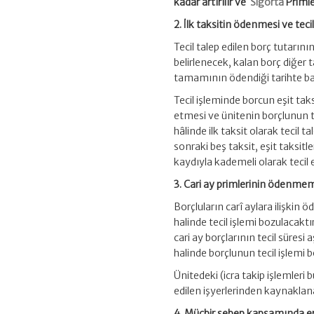
kadar artırılır ve
Sigorta
Primle
2. İlk taksitin ödenmesi ve tec
Tecil talep edilen borç tutarın
belirlenecek, kalan borç diğer ta
tamamının ödendiği tarihte ba
Tecil işleminde borcun eşit ta
etmesi ve ünitenin borçlunun 
hâlinde ilk taksit olarak tecil
sonraki beş taksit, eşit taks
kaydıyla kademeli olarak tecil e
3. Cari ay primlerinin ödenme
Borçluların carî aylara ilişkin
halinde tecil işlemi bozulacakt
cari ay borçlarının tecil süre
halinde borçlunun tecil işlemi
Ünitedeki (icra takip işlemleri 
edilen işyerlerinden kaynaklan
4. Mücbir sebep kapsamında ert