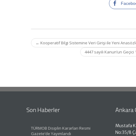
Facebo
Post
←
Kooperatif Bilgi Sistemine Veri Girişi ile Yeni Anasöz
navigation
4447 sayılı Kanun’un Geçici
Son Haberler
Ankara 
Mustafa K
TÜRMOB Disiplin Kararları Resmi
No:35/8 
Gazete’de Yayımlandı