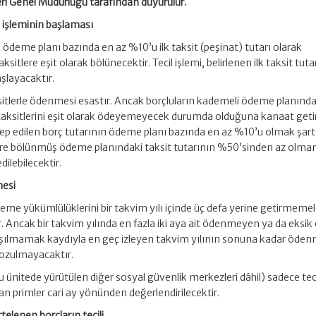
ri Genel Müdürlüğü tarafından duyurulur.
il işleminin başlaması
ın ödeme planı bazında en az %10’u ilk taksit (peşinat) tutarı olarak
ksitlere eşit olarak bölünecektir. Tecil işlemi, belirlenen ilk taksit tuta
şlayacaktır.
ksitlerle ödenmesi esastır. Ancak borçluların kademeli ödeme planında
taksitlerini eşit olarak ödeyemeyecek durumda olduğuna kanaat get
 talep edilen borç tutarının ödeme planı bazında en az %10’u olmak şart
itlere bölünmüş ödeme planındaki taksit tutarının %50’sinden az olm
dilebilecektir.
mesi
 ödeme yükümlülüklerini bir takvim yılı içinde üç defa yerine getirmemel
ır. Ancak bir takvim yılında en fazla iki aya ait ödenmeyen ya da eksi
si aşılmamak kaydıyla en geç izleyen takvim yılının sonuna kadar öde
 bozulmayacaktır.
bu ünitede yürütülen diğer sosyal güvenlik merkezleri dâhil) sadece teci
an primler cari ay yönünden değerlendirilecektir.
elenen borçların tecili