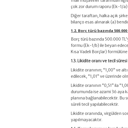
mali müşavirler tarafından ilgi
çok zor durum raporu (Ek-1/a) i
Diğer taraftan, halka açık şirk
bilanço esas alınarak (a) bendi
1.2. Borç türü bazında 500.000
Borç türü bazında 500.000 TL’y
formu (Ek-1/b) ile beyan edecekl
Kısa Vadeli Borçlar) formülüne
1.3. Likidite oranı ve tecil süresi
Likidite oranının; “1,00” ve a
edilecek, “1,01” ve üzerinde olma
Likidite oranının “0,51” ila “1
durumunda ise azami 36 aya ka
planına bağlanabilecektir. Bu s
süreli tecil yapılabilecektir.
Likidite oranında, virgülden so
yapılmayacaktır.