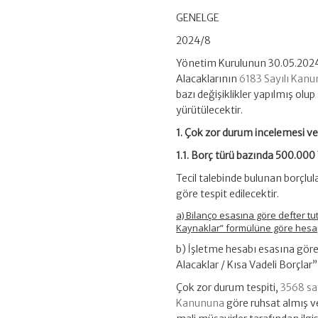
GENELGE
2024/8
Yönetim Kurulunun 30.05.2024 
Alacaklarının
6183 Sayılı Kan
bazı değişiklikler yapılmış olup
yürütülecektir.
1. Çok zor durum incelemesi ve 
1.1. Borç türü bazında 500.000 
Tecil talebinde bulunan borçlul
göre tespit edilecektir.
a) Bilanço esasına göre defter tut
Kaynaklar” formülüne göre hesap
b) İşletme hesabı esasına göre 
Alacaklar / Kısa Vadeli Borçla
Çok zor durum tespiti,
3568 say
Kanununa
göre ruhsat almış v