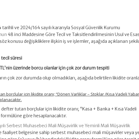
tarihli ve 2024/164 sayılı kararıyla Sosyal Güvenlik Kurumu
unun
48 inci Maddesine Göre Tecil ve Taksitlendirilmesinin Usul ve Esa
 söz konusu değişikliklere ilişkin iş ve işlemler, aşağıda açıklanan şeki
tecil süresi
TL’nin üzerinde borcu olanlar için çok zor durum tespiti
arın çok zor durumda olup olmadıkları, aşağıda belirtilen likidite oranl
an borçlular için likidite oranı; “Dönen Varlıklar – Stoklar /Kısa Vadeli Yaba
lanacaktır.
defter tutan borçlular için likidite oranı; “Kasa + Banka + Kısa Vadeli
r” formülüne göre hesaplanacaktır.
ılı Serbest Muhasebeci Mali Müşavirlik ve Yeminli Mali Müşavirlik
e faaliyet belgesine sahip serbest muhasebeci mali müşavirler veya y