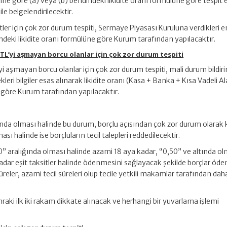
sine göre (a) veya (b) bendindeki likidite oranı formülüne göre tespit 
le belgelendirilecektir.
etler için çok zor durum tespiti, Sermaye Piyasası Kuruluna verdikleri 
ndeki likidite oranı formülüne göre Kurum tarafından yapılacaktır.
 TL’yi aşmayan borcu olanlar için çok zor durum tespiti
i aşmayan borcu olanlar için çok zor durum tespiti, mali durum bildir
eri bilgiler esas alınarak likidite oranı (Kasa + Banka + Kısa Vadeli Al
 göre Kurum tarafından yapılacaktır.
ltında olması halinde bu durum, borçlu açısından çok zor durum olarak 
sı halinde ise borçluların tecil talepleri reddedilecektir.
,00” aralığında olması halinde azami 18 aya kadar, “0,50” ve altında o
dar eşit taksitler halinde ödenmesini sağlayacak şekilde borçlar öd
üreler, azami tecil süreleri olup tecile yetkili makamlar tarafından dah
nraki ilk iki rakam dikkate alınacak ve herhangi bir yuvarlama işlemi