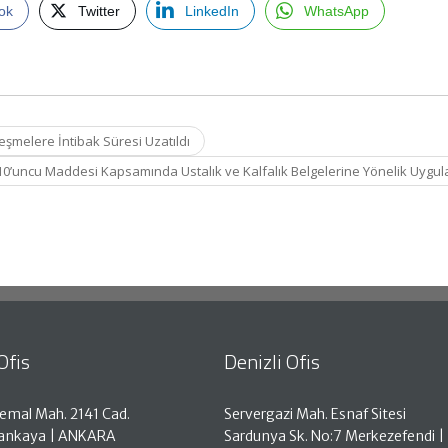
ok
Twitter
LinkedIn
WhatsApp
leşmelere İntibak Süresi Uzatıldı
 10’uncu Maddesi Kapsamında Ustalık ve Kalfalık Belgelerine Yönelik Uyg
Ofis
Denizli Ofis
emal Mah. 2141 Cad.
Servergazi Mah. Esnaf Sitesi
Çankaya | ANKARA
Sardunya Sk. No:7 Merkezefendi |