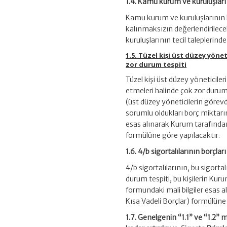
1.4. Kamu kurum ve kuruluşları 
Kamu kurum ve kuruluşlarının b
kalınmaksızın değerlendirilecek
kuruluşlarının tecil taleplerin
1.5. Tüzel kişi üst düzey yönet
zor durum tespiti
Tüzel kişi üst düzey yöneticileri
etmeleri halinde çok zor durum 
(üst düzey yöneticilerin görevd
sorumlu oldukları borç miktarın
esas alınarak Kurum tarafından 
formülüne göre yapılacaktır.
1.6. 4/b sigortalılarının borçlar
4/b sigortalılarının, bu sigorta
durum tespiti, bu kişilerin Ku
formundaki mali bilgiler esas a
Kısa Vadeli Borçlar) formülüne 
1.7. Genelgenin “1.1” ve “1.2” 