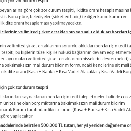
için çok zor durum tespiti
eyanlarına göre çok zor durum tespiti, likidite oranı hesaplamasına 
tir. Buna göre, belediyeler (şirketleri hariç) ile diğer kamu kurum ve
de likidite oranı hesaplaması yapılmayacaktır.
icilerinin ve limited şirket ortaklarının sorumlu oldukları borçları i
nin ve limited şirket ortaklarının sorumlu oldukları borçları için tecil t
tespiti; bu kişilerin tüzel kişi ile hukuki bağlarının devam edip etme
en ayrılmaları ve limited şirket ortaklarının hisselerini devretmeleri) 
a bakılmaksızın mali durum bildirim formundaki kendilerine ait mali bi
likidite oranı (Kasa + Banka + Kısa Vadeli Alacaklar / Kısa Vadeli Borç
ı için çok zor durum tespiti
lılıklarından kaynaklanan borçları için tecil talep etmeleri halinde çok 
rum ünitesine olan borç miktarına bakılmaksızın mali durum bildirim
lınarak Kurum tarafından likidite oranı (Kasa + Banka + Kısa Vadeli Al
göre yapılacaktır.
maddelerinde belirtilen 500.000 TL tutarı, her yıl yeniden değerleme o