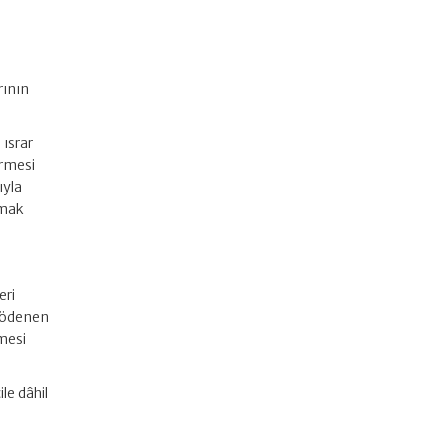
rının
 ısrar
irmesi
ıyla
amak
eri
k ödenen
nmesi
le dâhil