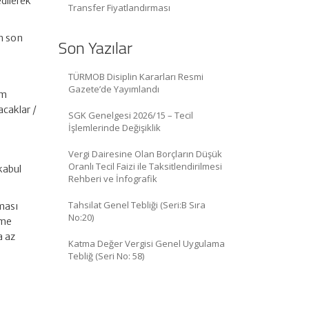
edilerek
Transfer Fiyatlandırması
en son
Son Yazılar
TÜRMOB Disiplin Kararları Resmi
Gazete’de Yayımlandı
im
acaklar /
SGK Genelgesi 2026/15 – Tecil
İşlemlerinde Değişiklik
Vergi Dairesine Olan Borçların Düşük
Oranlı Tecil Faizi ile Taksitlendirilmesi
kabul
Rehberi ve İnfografik
Tahsilat Genel Tebliği (Seri:B Sıra
lması
No:20)
eme
a az
Katma Değer Vergisi Genel Uygulama
Tebliğ (Seri No: 58)