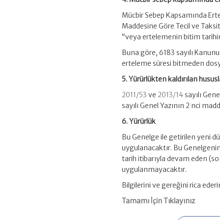
Mücbir Sebep Kapsamında Ertel
Maddesine Göre Tecil ve Taksit
“veya ertelemenin bitim tarihind
Buna göre, 6183 sayılı Kanunun
erteleme süresi bitmeden dosy
5. Yürürlükten kaldırılan hususl
2011/53
ve
2013/14
sayılı Gene
sayılı Genel Yazının 2 nci madde
6. Yürürlük
Bu Genelge ile getirilen yeni d
uygulanacaktır. Bu Genelgenin y
tarih itibarıyla devam eden (son
uygulanmayacaktır.
Bilgilerini ve gereğini rica eder
Tamamı İçin Tıklayınız