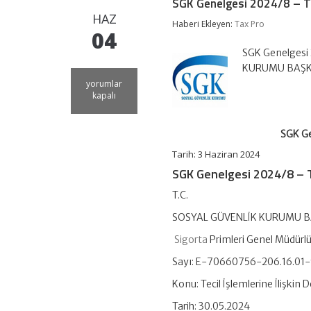
SGK Genelgesi 2024/8 – Teci
HAZ
Haberi Ekleyen:
Tax Pro
04
SGK Genelgesi 2
KURUMU BAŞKAN
SGK
yorumlar
Genelgesi
kapalı
2024/8
–
Tecil
SGK Ge
İşlemlerine
İlişkin
Tarih: 3 Haziran 2024
Değişiklikler
SGK Genelgesi 2024/8 – Tec
için
T.C.
SOSYAL GÜVENLİK KURUMU B
Sigorta
Primleri Genel Müdürl
Sayı: E-70660756-206.16.0
Konu: Tecil İşlemlerine İlişkin D
Tarih: 30.05.2024