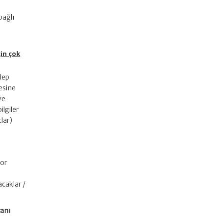
bağlı
çin çok
alep
mesine
ve
lgiler
lar)
zor
acaklar /
ranı