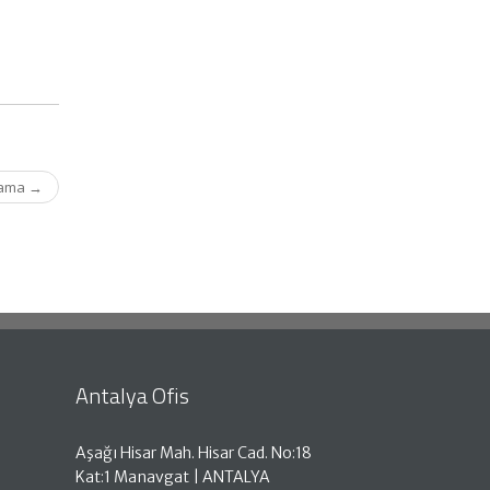
ulama
→
Antalya Ofis
Aşağı Hisar Mah. Hisar Cad. No:18
Kat:1 Manavgat | ANTALYA