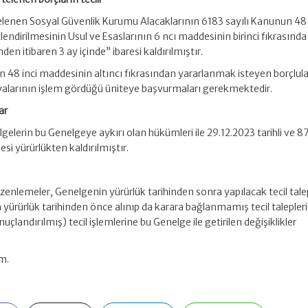
enen Sosyal Güvenlik Kurumu Alacaklarının 6183 sayılı Kanunun 48 
lendirilmesinin Usul ve Esaslarının 6 ncı maddesinin birinci fıkrasınd
en itibaren 3 ay içinde” ibaresi kaldırılmıştır.
 48 inci maddesinin altıncı fıkrasından yararlanmak isteyen borçlula
alarının işlem gördüğü üniteye başvurmaları gerekmektedir.
ar
lgelerin bu Genelgeye aykırı olan hükümleri ile 29.12.2023 tarihli ve
si yürürlükten kaldırılmıştır.
üzenlemeler, Genelgenin yürürlük tarihinden sonra yapılacak tecil tale
ürürlük tarihinden önce alınıp da karara bağlanmamış tecil talepleri 
uçlandırılmış) tecil işlemlerine bu Genelge ile getirilen değişiklikler
im.