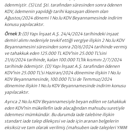
ödenmiştir. (S) Ltd. Şti. tarafından süresinden sonra ödenen
KDV, ödemenin yapıldığı tarihi kapsayan dönem olan
Ağustos/2024 dönemi 1 No.lu KDV Beyannamesinde indirim
konusu yapılacaktır.
Örnek 3:
(D) Yapı İnşaat A.Ş. 24/4/2024 tarihindeki inşaat
demiri alımı nedeniyle tevkif ettiği vergiye ilişkin 2 No.lu KDV
Beyannamesini süresinden sonra 20/6/2024 tarihinde vermiş
ve tahakkuk eden 125.000 TL KDV’nin 25.000 TL’sini
21/6/2024 tarihinde, kalan 100.000 TL’lik kısmını 2/7/2024
tarihinde ödemiştir. (D) Yapı İnşaat A.Ş. tarafından ödenen
KDV’nin 25.000 TL’si Haziran/2024 dönemine ilişkin 1 No.lu
KDV Beyannamesinde, 100.000 TL’si de Temmuz/2024
dönemine ilişkin 1 No.lu KDV Beyannamesinde indirim konusu
yapılacaktır.
Ayrıca 2 No.lu KDV Beyannamesiyle beyan edilen ve tahakkuk
eden KDV’nin mükellefin iade alacağından mahsubu suretiyle
ödenmesi mümkündür. Bu durumda iade talebine ilişkin
standart iade talep dilekçesi ve iade için aranan belgelerin
eksiksiz ve tam olarak verilmiş (mahsuben iade talepleri YMM