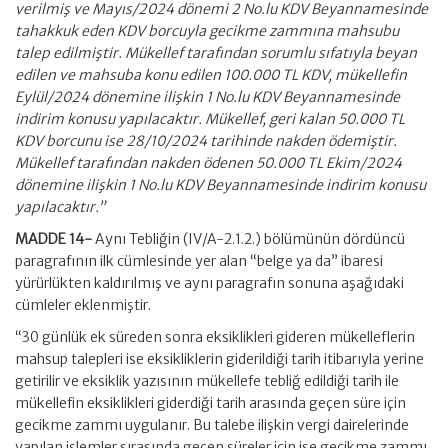
verilmiş ve Mayıs/2024 dönemi 2 No.lu KDV Beyannamesinde
tahakkuk eden KDV borcuyla gecikme zammına mahsubu
talep edilmiştir. Mükellef tarafından sorumlu sıfatıyla beyan
edilen ve mahsuba konu edilen 100.000 TL KDV, mükellefin
Eylül/2024 dönemine ilişkin 1 No.lu KDV Beyannamesinde
indirim konusu yapılacaktır. Mükellef, geri kalan 50.000 TL
KDV borcunu ise 28/10/2024 tarihinde nakden ödemiştir.
Mükellef tarafından nakden ödenen 50.000 TL Ekim/2024
dönemine ilişkin 1 No.lu KDV Beyannamesinde indirim konusu
yapılacaktır.”
MADDE 14-
Aynı Tebliğin (IV/A-2.1.2.) bölümünün dördüncü
paragrafının ilk cümlesinde yer alan “belge ya da” ibaresi
yürürlükten kaldırılmış ve aynı paragrafın sonuna aşağıdaki
cümleler eklenmiştir.
“30 günlük ek süreden sonra eksiklikleri gideren mükelleflerin
mahsup talepleri ise eksikliklerin giderildiği tarih itibarıyla yerine
getirilir ve eksiklik yazısının mükellefe tebliğ edildiği tarih ile
mükellefin eksiklikleri giderdiği tarih arasında geçen süre için
gecikme zammı uygulanır. Bu talebe ilişkin vergi dairelerinde
yapılan işlemler sırasında geçen süreler için ise gecikme zammı