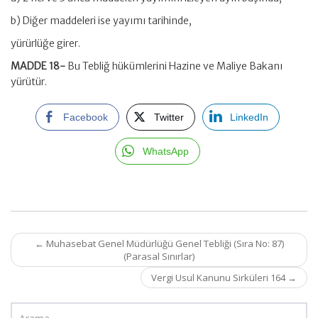
b) Diğer maddeleri ise yayımı tarihinde,
yürürlüğe girer.
MADDE 18-
Bu Tebliğ hükümlerini Hazine ve Maliye Bakanı
yürütür.
Facebook
Twitter
LinkedIn
WhatsApp
Post
←
Muhasebat Genel Müdürlüğü Genel Tebliği (Sıra No: 87)
navigation
(Parasal Sınırlar)
Vergi Usul Kanunu Sirküleri 164
→