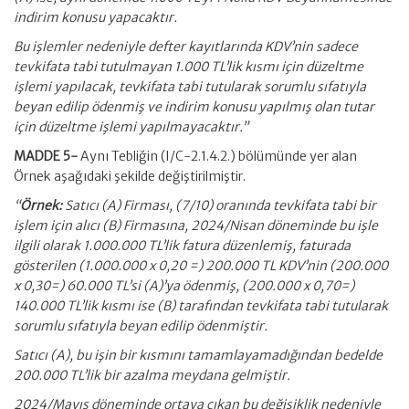
indirim konusu yapacaktır.
Bu işlemler nedeniyle defter kayıtlarında KDV’nin sadece
tevkifata tabi tutulmayan 1.000 TL’lik kısmı için düzeltme
işlemi yapılacak, tevkifata tabi tutularak sorumlu sıfatıyla
beyan edilip ödenmiş ve indirim konusu yapılmış olan tutar
için düzeltme işlemi yapılmayacaktır.”
MADDE 5-
Aynı Tebliğin (I/C-2.1.4.2.) bölümünde yer alan
Örnek aşağıdaki şekilde değiştirilmiştir.
“
Örnek:
Satıcı (A) Firması, (7/10) oranında tevkifata tabi bir
işlem için alıcı (B) Firmasına, 2024/Nisan döneminde bu işle
ilgili olarak 1.000.000 TL’lik fatura düzenlemiş, faturada
gösterilen (1.000.000 x 0,20 =) 200.000 TL KDV’nin (200.000
x 0,30=) 60.000 TL’si (A)’ya ödenmiş, (200.000 x 0,70=)
140.000 TL’lik kısmı ise (B) tarafından tevkifata tabi tutularak
sorumlu sıfatıyla beyan edilip ödenmiştir.
Satıcı (A), bu işin bir kısmını tamamlayamadığından bedelde
200.000 TL’lik bir azalma meydana gelmiştir.
2024/Mayıs döneminde ortaya çıkan bu değişiklik nedeniyle