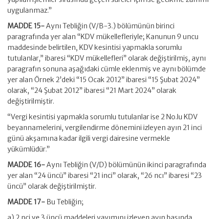
uygulanmaz.”
MADDE 15-
Aynı Tebliğin (V/B-3.) bölümünün birinci
paragrafında yer alan “KDV mükellefleriyle; Kanunun 9 uncu
maddesinde belirtilen, KDV kesintisi yapmakla sorumlu
tutulanlar,” ibaresi “KDV mükellefleri” olarak değiştirilmiş, aynı
paragrafın sonuna aşağıdaki cümle eklenmiş ve aynı bölümde
yer alan Örnek 2’deki “15 Ocak 2012” ibaresi “15 Şubat 2024”
olarak, “24 Şubat 2012” ibaresi “21 Mart 2024” olarak
değiştirilmiştir.
“Vergi kesintisi yapmakla sorumlu tutulanlar ise 2 No.lu KDV
beyannamelerini, vergilendirme dönemini izleyen ayın 21 inci
günü akşamına kadar ilgili vergi dairesine vermekle
yükümlüdür.”
MADDE 16-
Aynı Tebliğin (V/D) bölümünün ikinci paragrafında
yer alan “24 üncü” ibaresi “21 inci” olarak, “26 ncı” ibaresi “23
üncü” olarak değiştirilmiştir.
MADDE 17-
Bu Tebliğin;
a) 2 nci ve 3 üncü maddeleri yayımını izleyen ayın başında,