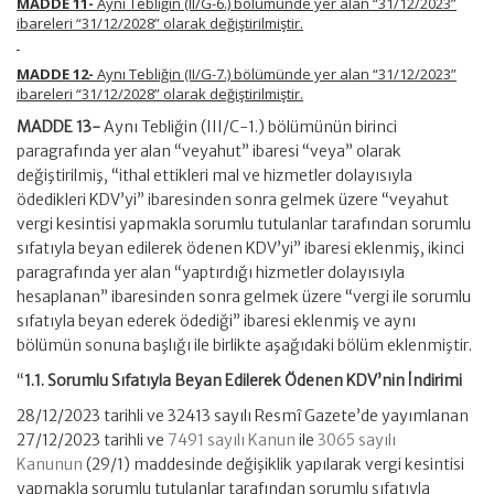
MADDE 11-
Aynı Tebliğin (II/G-6.) bölümünde yer alan “31/12/2023”
ibareleri “31/12/2028” olarak değiştirilmiştir.
MADDE 12-
Aynı Tebliğin (II/G-7.) bölümünde yer alan “31/12/2023”
ibareleri “31/12/2028” olarak değiştirilmiştir.
MADDE 13-
Aynı Tebliğin (III/C-1.) bölümünün birinci
paragrafında yer alan “veyahut” ibaresi “veya” olarak
değiştirilmiş, “ithal ettikleri mal ve hizmetler dolayısıyla
ödedikleri KDV’yi” ibaresinden sonra gelmek üzere “veyahut
vergi kesintisi yapmakla sorumlu tutulanlar tarafından sorumlu
sıfatıyla beyan edilerek ödenen KDV’yi” ibaresi eklenmiş, ikinci
paragrafında yer alan “yaptırdığı hizmetler dolayısıyla
hesaplanan” ibaresinden sonra gelmek üzere “vergi ile sorumlu
sıfatıyla beyan ederek ödediği” ibaresi eklenmiş ve aynı
bölümün sonuna başlığı ile birlikte aşağıdaki bölüm eklenmiştir.
“
1.1. Sorumlu Sıfatıyla Beyan Edilerek Ödenen KDV’nin İndirimi
28/12/2023 tarihli ve 32413 sayılı Resmî Gazete’de yayımlanan
27/12/2023 tarihli ve
7491 sayılı Kanun
ile
3065 sayılı
Kanunun
(29/1) maddesinde değişiklik yapılarak vergi kesintisi
yapmakla sorumlu tutulanlar tarafından sorumlu sıfatıyla