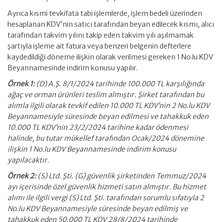
Ayrıca kısmi tevkifata tabi işlemlerde, işlem bedeli üzerinden
hesaplanan KDV’nin satıcı tarafından beyan edilecek kısmı, alıcı
tarafından takvim yılını takip eden takvim yılı aşılmamak
şartıyla işleme ait fatura veya benzeri belgenin defterlere
kaydedildiği döneme ilişkin olarak verilmesi gereken 1 No.lu KDV
Beyannamesinde indirim konusu yapılır.
Örnek 1:
(D) A.Ş. 8/1/2024 tarihinde 100.000 TL karşılığında
ağaç ve orman ürünleri teslim almıştır. Şirket tarafından bu
alımla ilgili olarak tevkif edilen 10.000 TL KDV’nin 2 No.lu KDV
Beyannamesiyle süresinde beyan edilmesi ve tahakkuk eden
10.000 TL KDV’nin 23/2/2024 tarihine kadar ödenmesi
halinde, bu tutar mükellef tarafından Ocak/2024 dönemine
ilişkin 1 No.lu KDV Beyannamesinde indirim konusu
yapılacaktır.
Örnek 2:
(S) Ltd. Şti. (G) güvenlik şirketinden Temmuz/2024
ayı içerisinde özel güvenlik hizmeti satın almıştır. Bu hizmet
alımı ile ilgili vergi (S) Ltd. Şti. tarafından sorumlu sıfatıyla 2
No.lu KDV Beyannamesiyle süresinde beyan edilmiş ve
tahakkuk eden 50.000 TL KDV 28/8/2024 tarihinde