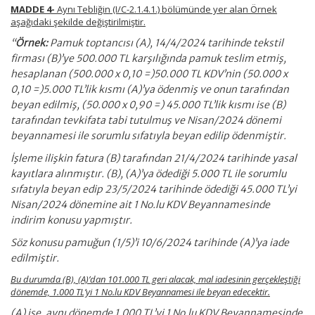
MADDE 4-
Aynı Tebliğin (I/C-2.1.4.1.) bölümünde yer alan Örnek
aşağıdaki şekilde değiştirilmiştir.
“
Örnek:
Pamuk toptancısı (A), 14/4/2024 tarihinde tekstil
firması (B)’ye 500.000 TL karşılığında pamuk teslim etmiş,
hesaplanan (500.000 x 0,10 =)50.000 TL KDV’nin (50.000 x
0,10 =)5.000 TL’lik kısmı (A)’ya ödenmiş ve onun tarafından
beyan edilmiş, (50.000 x 0,90 =) 45.000 TL’lik kısmı ise (B)
tarafından tevkifata tabi tutulmuş ve Nisan/2024 dönemi
beyannamesi ile sorumlu sıfatıyla beyan edilip ödenmiştir.
İşleme ilişkin fatura (B) tarafından 21/4/2024 tarihinde yasal
kayıtlara alınmıştır. (B), (A)’ya ödediği 5.000 TL ile sorumlu
sıfatıyla beyan edip 23/5/2024 tarihinde ödediği 45.000 TL’yi
Nisan/2024 dönemine ait 1 No.lu KDV Beyannamesinde
indirim konusu yapmıştır.
Söz konusu pamuğun (1/5)’i 10/6/2024 tarihinde (A)’ya iade
edilmiştir.
Bu durumda (B), (A)’dan 101.000 TL geri alacak, mal iadesinin gerçekleştiği
dönemde, 1.000 TL’yi 1 No.lu KDV Beyannamesi ile beyan edecektir.
(A) ise, aynı dönemde 1.000 TL’yi 1 No.lu KDV Beyannamesinde