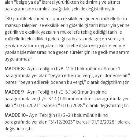
alan “belge ya da” ibaresi yürürlükten kaldırılmış ve altıncı
paragrafın son cümlesi aşağıdaki şekilde değiştirilmiştir.
“30 günlük ek süreden sonra eksiklikleri gideren mükelleflerin
mahsup talepleri ise eksikliklerin giderildiği tarih itibarıyla yerine
getirilir ve eksiklik yazısının mükellefe tebliğ edildiği tarih ile
mükellefin eksiklikleri giderdiği tarih arasında geçen süre için
gecikme zammı uygulanır. Bu talebe ilişkin vergi dairelerinde
yapılan işlemler sırasında geçen süreler için ise gecikme zammı
uygulanmaz.”
MADDE 8-
Aynı Tebliğin (II/B-11.6.) bölümünün dördüncü
paragrafında yer alan “beyan edilen bu vergi, aynı döneme ait”
ibaresi “beyan edilerek ödenen bu vergi,” olarak değiştirilmiştir.
MADDE 9-
Aynı Tebliğin (II/E-3.) bölümünün birinci
paragrafında ve (II/E-3.1.1.) bölümünün ikinci paragrafında yer
alan “31/12/2023” ibareleri “31/12/2028” olarak değiştirilmiştir.
MADDE 10-
Aynı Tebliğin (II/G-2.) bölümünün ikinci
paragrafında yer alan “31/12/2023” ibaresi “31/12/2028” olarak
değiştirilmiştir.