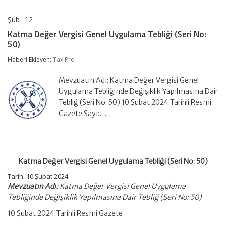
Şub
12
Katma
yorumlar kapalı
Değer
Katma Değer Vergisi Genel Uygulama Tebliği (Seri No:
Vergisi
50)
Genel
Uygulama
Haberi Ekleyen:
Tax Pro
Tebliği
(Seri
No:
Mevzuatın Adı: Katma Değer Vergisi Genel
50)
Uygulama Tebliğinde Değişiklik Yapılmasına Dair
için
Tebliğ (Seri No: 50) 10 Şubat 2024 Tarihli Resmi
Gazete Sayı:…
Katma Değer Vergisi Genel Uygulama Tebliği (Seri No: 50)
Tarih: 10 Şubat 2024
Mevzuatın Adı
: Katma Değer Vergisi Genel Uygulama
Tebliğinde Değişiklik Yapılmasına Dair Tebliğ (Seri No: 50)
10 Şubat 2024 Tarihli Resmi Gazete