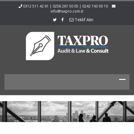
0312 511 42 61 | 0258 261 50 05 | 0242 743 00 10
info@taxpro.com.tr
Teklif Alın