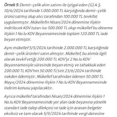
Örnek 5:
Demir-çelik alım satımı ile iştigal eden (G) A.Ş.
10/4/2024 tarihinde 1.000.000 TL karşılığında demir-çelik
ürünü satmış olup alıcı tarafından 100.000 TL tevkifat
uygulanmıştır. Mükellefin Nisan/2024 dönemine ilişkin
indirilecek KDV tutarı ise 500.000 TL olup mükellef bu döneme
ilişkin 1 No.lu KDV Beyannamesinde toplam 120.000 TL iade
beyan etmiştir.
Aynı mükellef 5/5/2024 tarihinde 2.000.000 TL karşılığında
demir-çelik ürünleri satın almıştır. Mükellef, bu alımla ilgili
olarak tevkif ettiği 200.000 TL KDV’yi 2 No.lu KDV
Beyannamesiyle süresinde beyan etmiş ve tahakkuk eden
200.000 TL KDV’nin 50.000 TL’sini 23/6/2024 tarihinde
nakden ödemiştir. Mükellef tarafından ödenen 50.000 TL
Mayıs/2024 dönemine ilişkin 1 No.lu KDV Beyannamesinde
indirim konusu yapılacaktır.
Ayrıca mükellef tarafından Nisan/2024 dönemine ilişkin 1
No.lu KDV Beyannamesinde yer alan iade beyanına yönelik
standart iade talep dilekçesi ve iade için aranan belgeler
eksiksiz ve tam olarak 5/9/2024 tarihinde vergi dairesine