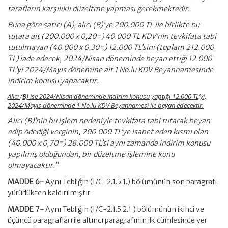
tarafların karşılıklı düzeltme yapması gerekmektedir.
Buna göre satıcı (A), alıcı (B)’ye 200.000 TL ile birlikte bu
tutara ait (200.000 x 0,20=) 40.000 TL KDV’nin tevkifata tabi
tutulmayan (40.000 x 0,30=) 12.000 TL’sini (toplam 212.000
TL) iade edecek, 2024/Nisan döneminde beyan ettiği 12.000
TL’yi 2024/Mayıs dönemine ait 1 No.lu KDV Beyannamesinde
indirim konusu yapacaktır.
Alıcı (B) ise 2024/Nisan döneminde indirim konusu yaptığı 12.000 TL’yi,
2024/Mayıs döneminde 1 No.lu KDV Beyannamesi ile beyan edecektir.
Alıcı (B)’nin bu işlem nedeniyle tevkifata tabi tutarak beyan
edip ödediği verginin, 200.000 TL’ye isabet eden kısmı olan
(40.000 x 0,70=) 28.000 TL’si aynı zamanda indirim konusu
yapılmış olduğundan, bir düzeltme işlemine konu
olmayacaktır.”
MADDE 6-
Aynı Tebliğin (I/C-2.1.5.1.) bölümünün son paragrafı
yürürlükten kaldırılmıştır.
MADDE 7-
Aynı Tebliğin (I/C-2.1.5.2.1.) bölümünün ikinci ve
üçüncü paragrafları ile altıncı paragrafının ilk cümlesinde yer