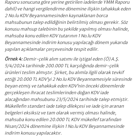
Raporu sonucuna göre yerine getirilen iadelerde YMM Raporu
dahil) ve hangi vergilendirme dönemine ilişkin tahakkuk eden
2 No.lu KDV Beyannamesinden kaynaklanan borca
mahsubunun talep edildiğinin belirtilmiş olması gerekir. Söz
konusu mahsup talebinin bu şekilde yapılmış olması halinde,
mahsuba konu edilen KDV tutarının 1 No.lu KDV
Beyannamesinde indirim konusu yapılacağı dönem yukarıda
yapılan açıklamalar çerçevesinde tespit edilir.
Örnek 4:
Demir-çelik alım satımı ile iştigal eden (Ö) A.Ş.
5/4/2024 tarihinde 200.000 TL karşılığında demir-çelik
ürünleri teslim almıştır. Şirket, bu alımla ilgili olarak tevkif
ettiği 20.000 TL KDV’yi 2 No.lu KDV Beyannamesiyle süresinde
beyan etmiş ve tahakkuk eden KDV’nin önceki dönemlerde
gerçekleşen ihracat teslimlerinden doğan KDV iade
alacağından mahsubunu 23/5/2024 tarihinde talep etmiştir.
Mükellefin standart iade talep dilekçesi ve iade için aranan
belgeleri eksiksiz ve tam olarak vermiş olması halinde,
mahsuba konu edilen 20.000 TL KDV mükellef tarafından
Nisan/2024 dönemine ilişkin 1 No.lu KDV Beyannamesinde
indirim konusu yapılacaktır.