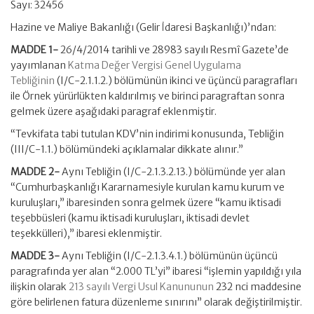
Sayı: 32456
Hazine ve Maliye Bakanlığı (Gelir İdaresi Başkanlığı)’ndan:
MADDE 1-
26/4/2014 tarihli ve 28983 sayılı Resmî Gazete’de
yayımlanan
Katma Değer Vergisi Genel Uygulama
Tebliğinin
(I/C-2.1.1.2.) bölümünün ikinci ve üçüncü paragrafları
ile Örnek yürürlükten kaldırılmış ve birinci paragraftan sonra
gelmek üzere aşağıdaki paragraf eklenmiştir.
“Tevkifata tabi tutulan KDV’nin indirimi konusunda, Tebliğin
(III/C-1.1.) bölümündeki açıklamalar dikkate alınır.”
MADDE 2-
Aynı Tebliğin (I/C-2.1.3.2.13.) bölümünde yer alan
“Cumhurbaşkanlığı Kararnamesiyle kurulan kamu kurum ve
kuruluşları,” ibaresinden sonra gelmek üzere “kamu iktisadi
teşebbüsleri (kamu iktisadi kuruluşları, iktisadi devlet
teşekkülleri),” ibaresi eklenmiştir.
MADDE 3-
Aynı Tebliğin (I/C-2.1.3.4.1.) bölümünün üçüncü
paragrafında yer alan “2.000 TL’yi” ibaresi “işlemin yapıldığı yıla
ilişkin olarak
213 sayılı Vergi Usul Kanununun
232 nci maddesine
göre belirlenen fatura düzenleme sınırını” olarak değiştirilmiştir.