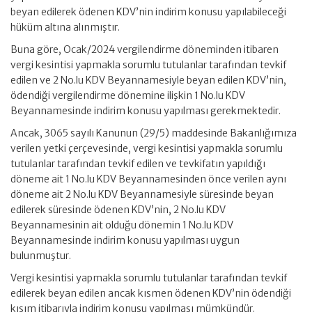
beyan edilerek ödenen KDV’nin indirim konusu yapılabileceği
hüküm altına alınmıştır.
Buna göre, Ocak/2024 vergilendirme döneminden itibaren
vergi kesintisi yapmakla sorumlu tutulanlar tarafından tevkif
edilen ve 2 No.lu KDV Beyannamesiyle beyan edilen KDV’nin,
ödendiği vergilendirme dönemine ilişkin 1 No.lu KDV
Beyannamesinde indirim konusu yapılması gerekmektedir.
Ancak, 3065 sayılı Kanunun (29/5) maddesinde Bakanlığımıza
verilen yetki çerçevesinde, vergi kesintisi yapmakla sorumlu
tutulanlar tarafından tevkif edilen ve tevkifatın yapıldığı
döneme ait 1 No.lu KDV Beyannamesinden önce verilen aynı
döneme ait 2 No.lu KDV Beyannamesiyle süresinde beyan
edilerek süresinde ödenen KDV’nin, 2 No.lu KDV
Beyannamesinin ait olduğu dönemin 1 No.lu KDV
Beyannamesinde indirim konusu yapılması uygun
bulunmuştur.
Vergi kesintisi yapmakla sorumlu tutulanlar tarafından tevkif
edilerek beyan edilen ancak kısmen ödenen KDV’nin ödendiği
kısım itibarıyla indirim konusu yapılması mümkündür.