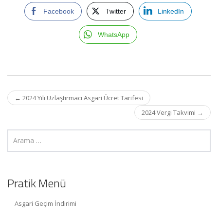
Facebook
Twitter
LinkedIn
WhatsApp
Post
←
2024 Yılı Uzlaştırmacı Asgari Ücret Tarifesi
navigation
2024 Vergi Takvimi
→
Pratik Menü
Asgari Geçim İndirimi