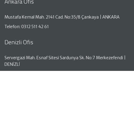
Ankara Ofis
Mustafa Kemal Mah. 2141 Cad. No:35/8 Çankaya | ANKARA
Telefon: 0312 511 42 61
Denizli Ofis
Servergazi Mah. Esnaf Sitesi Sardunya Sk. No:7 Merkezefendi |
DENİZLİ
Telefon: 0258 261 50 05
Antalya Ofis
Aşağı Hisar Mah. Hisar Cad. No:18 Kat:1 Manavgat | ANTALYA
Telefon: 0242 743 00 10