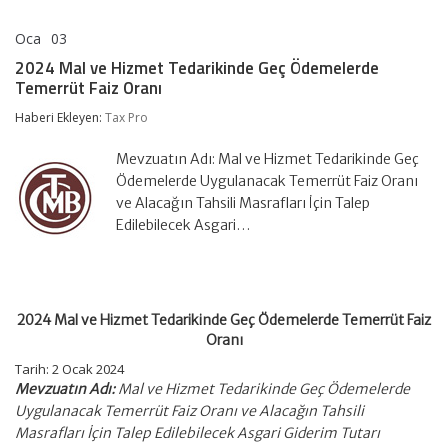
Oca
03
2024
yorumlar kapalı
Mal
2024 Mal ve Hizmet Tedarikinde Geç Ödemelerde
ve
Temerrüt Faiz Oranı
Hizmet
Tedarikinde
Haberi Ekleyen:
Tax Pro
Geç
Ödemelerde
Temerrüt
Mevzuatın Adı: Mal ve Hizmet Tedarikinde Geç
Faiz
Ödemelerde Uygulanacak Temerrüt Faiz Oranı
Oranı
ve Alacağın Tahsili Masrafları İçin Talep
için
Edilebilecek Asgari…
2024 Mal ve Hizmet Tedarikinde Geç Ödemelerde Temerrüt Faiz
Oranı
Tarih: 2 Ocak 2024
Mevzuatın Adı:
Mal ve Hizmet Tedarikinde Geç Ödemelerde
Uygulanacak Temerrüt Faiz Oranı ve Alacağın Tahsili
Masrafları İçin Talep Edilebilecek Asgari Giderim Tutarı