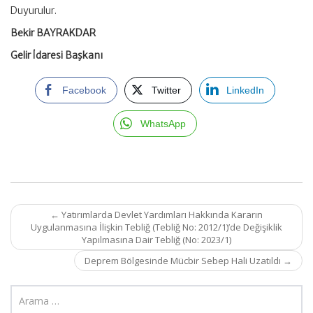
Duyurulur.
Bekir BAYRAKDAR
Gelir İdaresi Başkanı
Facebook
Twitter
LinkedIn
WhatsApp
Post
←
Yatırımlarda Devlet Yardımları Hakkında Kararın
navigation
Uygulanmasına İlişkin Tebliğ (Tebliğ No: 2012/1)’de Değişiklik
Yapılmasına Dair Tebliğ (No: 2023/1)
Deprem Bölgesinde Mücbir Sebep Hali Uzatıldı
→