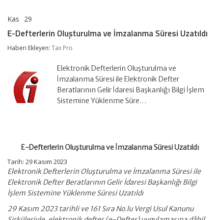
Kas
29
E-
yorumlar kapalı
Defterlerin
E-Defterlerin Oluşturulma ve İmzalanma Süresi Uzatıldı
Oluşturulma
ve
Haberi Ekleyen:
Tax Pro
İmzalanma
Süresi
Elektronik Defterlerin Oluşturulma ve
Uzatıldı
için
İmzalanma Süresi ile Elektronik Defter
Beratlarının Gelir İdaresi Başkanlığı Bilgi İşlem
Sistemine Yüklenme Süre…
E-Defterlerin Oluşturulma ve İmzalanma Süresi Uzatıldı
Tarih: 29 Kasım 2023
Elektronik Defterlerin Oluşturulma ve İmzalanma Süresi ile
Elektronik Defter Beratlarının Gelir İdaresi Başkanlığı Bilgi
İşlem Sistemine Yüklenme Süresi Uzatıldı
29 Kasım 2023 tarihli ve 161 Sıra No.lu Vergi Usul Kanunu
Sirküleriyle, elektronik defter (e-Defter) uygulamasına dâhil