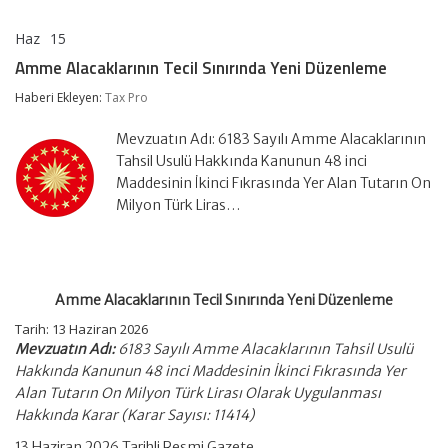
Haz
15
Amme
yorumlar kapalı
Alacaklarının
Amme Alacaklarının Tecil Sınırında Yeni Düzenleme
Tecil
Sınırında
Haberi Ekleyen:
Tax Pro
Yeni
Düzenleme
Mevzuatın Adı: 6183 Sayılı Amme Alacaklarının
için
Tahsil Usulü Hakkında Kanunun 48 inci
Maddesinin İkinci Fıkrasında Yer Alan Tutarın On
Milyon Türk Liras…
Amme Alacaklarının Tecil Sınırında Yeni Düzenleme
Tarih:
13 Haziran 2026
Mevzuatın Adı:
6183 Sayılı Amme Alacaklarının Tahsil Usulü
Hakkında Kanunun 48 inci Maddesinin İkinci Fıkrasında Yer
Alan Tutarın On Milyon Türk Lirası Olarak Uygulanması
Hakkında Karar (Karar Sayısı: 11414)
13 Haziran 2026 Tarihli Resmi Gazete