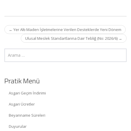
Post
←
Yer Altı Maden İşletmelerine Verilen Desteklerde Yeni Dönem
navigation
Ulusal Meslek Standartlarına Dair Tebliğ (No: 2026/6)
→
Pratik Menü
Asgari Geçim İndirimi
Asgari Ücretler
Beyanname Süreleri
Duyurular