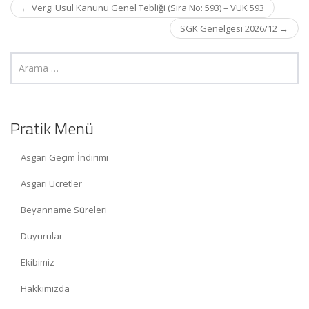
Post
←
Vergi Usul Kanunu Genel Tebliği (Sıra No: 593) – VUK 593
navigation
SGK Genelgesi 2026/12
→
Pratik Menü
Asgari Geçim İndirimi
Asgari Ücretler
Beyanname Süreleri
Duyurular
Ekibimiz
Hakkımızda