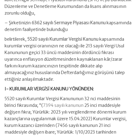
Düzenleme ve Denetleme Kurumundan da lisans alınmasının
zorunlu olduğu,
– Şirketinizin
6362 sayılı Sermaye Piyasası Kanunu
kapsamında
denetim faaliyetinde bulunduğu
belirtilerek,
5520 sayılı Kurumlar Vergisi Kanunu
kapsamında
kurumlar vergisi oranınızın ne olacağı ile 213 sayılı Vergi Usul
Kanununun geçici 33 üncü maddesinin dördüncü fıkrası
uyarınca enflasyon düzeltmesinden kaynaklanan kâr/zarar
farkını kurum kazancınızın tespitinde dikkate alıp
almayacağınız hususlarında Defterdarlığımız görüşünü talep
ettiğiniz anlaşılmaktadır.
I- KURUMLAR VERGİSİ KANUNU YÖNÜNDEN:
5520 sayılı Kurumlar Vergisi Kanununun 32 nci maddesinin
birinci fıkrasında; “(
7394 sayılı kanunun
25 inci maddesiyle
değişen fıkra; Yürürlük: 2023 yılı vergilendirme dönemi kurum
kazançlarına uygulanmak üzere 15.04.2022) Kurumlar vergisi,
kurum kazancı üzerinden (7456 sayılı kanunun 21 inci
maddesiyle değişen ibare; Yürürlük: 1/10/2023 tarihinden