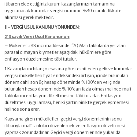
itibaren elde ettiğiniz kurum kazançlarınızın tamamına
uygulanacak kurumlar vergisi oranının %30 olarak dikkate
alınması gerekmektedir.
II- VERGİ USUL KANUNU YÖNÜNDEN:
213 sayılı Vergi Usul Kanununun
;
– Mükerrer 298 inci maddesinde, “A) Malî tablolarda yer alan
parasal olmayan kıymetler aşağıdaki hükümlere göre
enflasyon düzeltmesine tâbi tutulur.
1.Kazançlarını bilanço esasına göre tespit eden gelir ve kurumlar
vergisi mükellefleri fiyat endeksindeki artışın, içinde bulunulan
dönem dahil son üç hesap döneminde %100’den ve içinde
bulunulan hesap döneminde % 10’dan fazla olması halinde malî
tablolarını enflasyon düzeltmesine tâbi tutarlar. Enflasyon
düzeltmesi uygulaması, her iki şartın birlikte gerçekleşmemesi
halinde sona erer.
Kapsama giren mükellefler, geçici vergi dönemlerinin sonu
itibarıyla malî tabloları düzenlemek ve enflasyon düzeltmesi
yapmak zorundadırlar. Geçici vergi dönemlerinde yukarıda