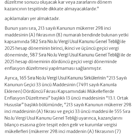
düzeltme sonucu oluşacak kar veya zararlarını dönem
kazancının tespitinde dikkate almayacaklardır.”
açıklamaları yer almaktadır.
Bunun yanı sıra, 213 sayılı Kanunun mükerrer 298 inci
maddesinin (A) fıkrasının (8) numaralı bendinde bulunan yetki
kapsamında
582 Sıra No.lu Vergi Usul Kanunu Genel Tebliği
ile
2025 hesap döneminin birinci, ikinci ve üçüncü geçici vergi
döneminde,
587 Sıra No.lu Vergi Usul Kanunu Genel Tebliği
ile de
2025 hesap döneminin dördüncü geçici vergi döneminde
enflasyon düzeltmesi yapılmaması sağlanmıştır.
Ayrıca,
165 Sıra No.lu Vergi Usul Kanunu Sirkülerinin
“213 Sayılı
Kanunun Geçici 33 üncü Maddesinin (7491 sayılı Kanunla
Eklenen) Dördüncü Fıkrası Kapsamındaki Mükelleflerde
Enflasyon Düzeltmesi” başlıklı 13 üncü maddesinin “13.1. Ortak
Hususlar” başlıklı bölümünde; “213 sayılı Kanunun mükerrer 298
inci maddesinin (A) fıkrası ve geçici 33 üncü maddesi ile 555 Sıra
No.lu Vergi Usul Kanunu Genel Tebliği uyarınca, kazançlarını
bilanço esasına göre tespit eden gelir ve kurumlar vergisi
mükellefleri (mükerrer 298 inci maddenin (A) fıkrasının (7)