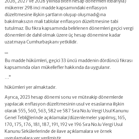
2026, 2027 ve 2028 yılında biten hesap dönemleri itibarıyla)
mükerrer 298 inci madde kapsamındaki enflasyon
düzeltmesine ilişkin şartların oluşup oluşmadığına
bakılmaksızın mali tablolar enflasyon düzeltmesine tabi
tutulmaz. Bu fıkra kapsamında belirlenen dönemleri geçici vergi
dönemleri de dahil olmak üzere üç hesap dönemine kadar
uzatmaya Cumhurbaşkanı yetkilidir.
…
Bu madde hükümleri, geçici 33 üncü maddenin dördüncü fıkrası
kapsamında olan mükellefler hakkında da uygulanır.
…”
hükümleri yer almaktadır.
Ayrıca, 2023 hesap dönemi sonu ve müteakip dönemlerde
yapılacak enflasyon düzeltmesinin usul ve esaslarına ilişkin
olarak 555, 560, 563, 582 ve 587 Sıra No.lu Vergi Usul Kanunu
Genel Tebliğlerinde açıklamalar/düzenlemeler yapılmış; 165,
170, 175, 176, 181, 187, 191, 192 ve 196 Sıra No.lu Vergi Usul
Kanunu Sirkülerlerinde de ilave açıklamalara ve örnek
uygulamalara yer verilmiştir.