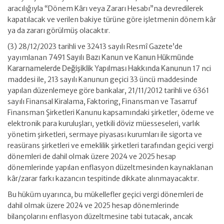
aracılığıyla “Dönem Kârı veya Zararı Hesabı”na devredilerek
kapatılacak ve verilen bakiye türüne göre işletmenin dönem kâr
ya da zararı görülmüş olacaktır.
(3) 28/12/2023 tarihli ve 32413 sayılı Resmî Gazete’de
yayımlanan
7491 Sayılı Bazı Kanun ve Kanun Hükmünde
Kararnamelerde Değişiklik Yapılması Hakkında Kanunun
17 nci
maddesi ile, 213 sayılı Kanunun geçici 33 üncü maddesinde
yapılan düzenlemeye göre bankalar, 21/11/2012 tarihli ve 6361
sayılı Finansal Kiralama, Faktoring, Finansman ve Tasarruf
Finansman Şirketleri Kanunu kapsamındaki şirketler, ödeme ve
elektronik para kuruluşları, yetkili döviz müesseseleri, varlık
yönetim şirketleri, sermaye piyasası kurumları ile sigorta ve
reasürans şirketleri ve emeklilik şirketleri tarafından geçici vergi
dönemleri de dahil olmak üzere 2024 ve 2025 hesap
dönemlerinde yapılan enflasyon düzeltmesinden kaynaklanan
kâr/zarar farkı kazancın tespitinde dikkate alınmayacaktır.
Bu hüküm uyarınca, bu mükellefler geçici vergi dönemleri de
dahil olmak üzere 2024 ve 2025 hesap dönemlerinde
bilançolarını enflasyon düzeltmesine tabi tutacak, ancak