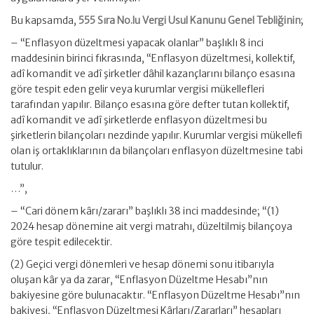
Bu kapsamda,
555 Sıra No.lu Vergi Usul Kanunu Genel Tebliğinin
;
– “Enflasyon düzeltmesi yapacak olanlar” başlıklı 8 inci
maddesinin birinci fıkrasında, “Enflasyon düzeltmesi, kollektif,
adî komandit ve adî şirketler dâhil kazançlarını bilanço esasına
göre tespit eden gelir veya kurumlar vergisi mükellefleri
tarafından yapılır. Bilanço esasına göre defter tutan kollektif,
adî komandit ve adî şirketlerde enflasyon düzeltmesi bu
şirketlerin bilançoları nezdinde yapılır. Kurumlar vergisi mükellefi
olan iş ortaklıklarının da bilançoları enflasyon düzeltmesine tabi
tutulur.
…”,
– “Cari dönem kârı/zararı” başlıklı 38 inci maddesinde; “(1)
2024 hesap dönemine ait vergi matrahı, düzeltilmiş bilançoya
göre tespit edilecektir.
(2) Geçici vergi dönemleri ve hesap dönemi sonu itibarıyla
oluşan kâr ya da zarar, “Enflasyon Düzeltme Hesabı”nın
bakiyesine göre bulunacaktır. “Enflasyon Düzeltme Hesabı”nın
bakiyesi, “Enflasyon Düzeltmesi Kârları/Zararları” hesapları