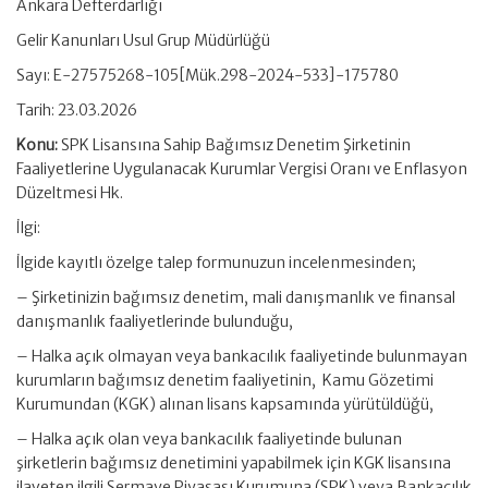
Ankara Defterdarlığı
Gelir Kanunları Usul Grup Müdürlüğü
Sayı: E-27575268-105[Mük.298-2024-533]-175780
Tarih: 23.03.2026
Konu:
SPK Lisansına Sahip Bağımsız Denetim Şirketinin
Faaliyetlerine Uygulanacak Kurumlar Vergisi Oranı ve Enflasyon
Düzeltmesi Hk.
İlgi:
İlgide kayıtlı özelge talep formunuzun incelenmesinden;
– Şirketinizin bağımsız denetim, mali danışmanlık ve finansal
danışmanlık faaliyetlerinde bulunduğu,
– Halka açık olmayan veya bankacılık faaliyetinde bulunmayan
kurumların bağımsız denetim faaliyetinin, Kamu Gözetimi
Kurumundan (KGK) alınan lisans kapsamında yürütüldüğü,
– Halka açık olan veya bankacılık faaliyetinde bulunan
şirketlerin bağımsız denetimini yapabilmek için KGK lisansına
ilaveten ilgili Sermaye Piyasası Kurumuna (SPK) veya Bankacılık