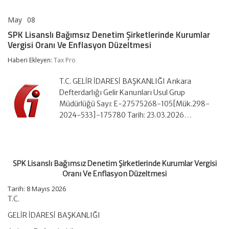
May
08
SPK
yorumlar kapalı
Lisanslı
SPK Lisanslı Bağımsız Denetim Şirketlerinde Kurumlar
Bağımsız
Vergisi Oranı Ve Enflasyon Düzeltmesi
Denetim
Şirketlerinde
Haberi Ekleyen:
Tax Pro
Kurumlar
Vergisi
Oranı
T.C. GELİR İDARESİ BAŞKANLIĞI Ankara
Ve
Defterdarlığı Gelir Kanunları Usul Grup
Enflasyon
Müdürlüğü Sayı: E-27575268-105[Mük.298-
Düzeltmesi
2024-533]-175780 Tarih: 23.03.2026…
için
SPK Lisanslı Bağımsız Denetim Şirketlerinde Kurumlar Vergisi
Oranı Ve Enflasyon Düzeltmesi
Tarih:
8 Mayıs 2026
T.C.
GELİR İDARESİ BAŞKANLIĞI