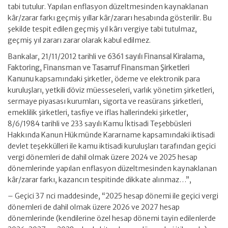
tabi tutulur. Yapılan enflasyon düzeltmesinden kaynaklanan
kâr/zarar farkı geçmiş yıllar kâr/zararı hesabında gösterilir. Bu
şekilde tespit edilen geçmiş yıl kârı vergiye tabi tutulmaz,
geçmiş yıl zararı zarar olarak kabul edilmez.
Bankalar, 21/11/2012 tarihli ve
6361 sayılı Finansal Kiralama,
Faktoring, Finansman ve Tasarruf Finansman Şirketleri
Kanunu
kapsamındaki şirketler, ödeme ve elektronik para
kuruluşları, yetkili döviz müesseseleri, varlık yönetim şirketleri,
sermaye piyasası kurumları, sigorta ve reasürans şirketleri,
emeklilik şirketleri, tasfiye ve iflas hallerindeki şirketler,
8/6/1984 tarihli ve 233 sayılı Kamu İktisadi Teşebbüsleri
Hakkında Kanun Hükmünde Kararname kapsamındaki iktisadi
devlet teşekkülleri ile kamu iktisadi kuruluşları tarafından geçici
vergi dönemleri de dahil olmak üzere 2024 ve 2025 hesap
dönemlerinde yapılan enflasyon düzeltmesinden kaynaklanan
kâr/zarar farkı, kazancın tespitinde dikkate alınmaz…”,
– Geçici 37 nci maddesinde, “2025 hesap dönemi ile geçici vergi
dönemleri de dahil olmak üzere 2026 ve 2027 hesap
dönemlerinde (kendilerine özel hesap dönemi tayin edilenlerde