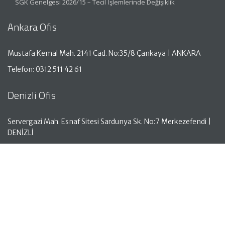
SGK Genelgesi 2026/15 – Tecil İşlemlerinde Değişiklik
Ankara Ofis
Mustafa Kemal Mah. 2141 Cad. No:35/8 Çankaya | ANKARA
Telefon: 0312 511 42 61
Denizli Ofis
Servergazi Mah. Esnaf Sitesi Sardunya Sk. No:7 Merkezefendi |
DENİZLİ
Telefon: 0258 261 50 05
Antalya Ofis
Aşağı Hisar Mah. Hisar Cad. No:18 Kat:1 Manavgat | ANTALYA
Telefon: 0242 743 00 10