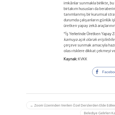
imkânlar sunmakla birlikte, b
birtakım hususları da beraberi
tanımlanmış bir kurumsal strat
durumda çalışanların günlük işl
üretken yapay zekâ araçlarının
“
İş Yerlerinde Üretken Yapay Z
kamuya açık olarak erişilebil
çerçeve sunmak amacıyla hazır
olası risklere dikkat çekmeyi v
Kaynak:
KVKK
Facebo
Post
←
Zoom Üzerinden Verilen Özel Derslerden Elde Edilen G
navigation
Belediye Gelirleri K