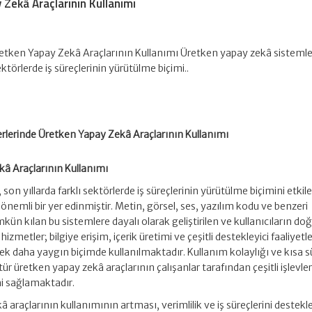
 Zekâ Araçlarının Kullanımı
Üretken Yapay Zekâ Araçlarının Kullanımı Üretken yapay zekâ sistemle
sektörlerde iş süreçlerinin yürütülme biçimi..
erlerinde Üretken Yapay Zekâ Araçlarının Kullanımı
kâ Araçlarının Kullanımı
son yıllarda farklı sektörlerde iş süreçlerinin yürütülme biçimini etki
önemli bir yer edinmiştir. Metin, görsel, ses, yazılım kodu ve benzeri
kün kılan bu sistemlere dayalı olarak geliştirilen ve kullanıcıların d
izmetler; bilgiye erişim, içerik üretimi ve çeşitli destekleyici faaliyetl
ek daha yaygın biçimde kullanılmaktadır. Kullanım kolaylığı ve kısa 
tür üretken yapay zekâ araçlarının çalışanlar tarafından çeşitli işlevle
ni sağlamaktadır.
 araçlarının kullanımının artması, verimlilik ve iş süreçlerini destekle