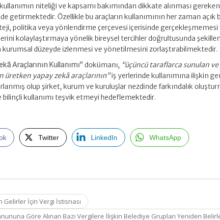
u kullanımın niteliği ve kapsamı bakımından dikkate alınması gereke
nde getirmektedir. Özellikle bu araçların kullanımının her zaman açık 
eji, politika veya yönlendirme çerçevesi içerisinde gerçekleşmemesi
erini kolaylaştırmaya yönelik bireysel tercihler doğrultusunda şekille
 kurumsal düzeyde izlenmesi ve yönetilmesini zorlaştırabilmektedir.
ekâ Araçlarının Kullanımı
” dokümanı,
“üçüncü taraflarca sunulan ve
en üretken yapay zekâ araçlarının”
iş yerlerinde kullanımına ilişkin gen
lanmış olup şirket, kurum ve kuruluşlar nezdinde farkındalık oluştur
e bilinçli kullanımı teşvik etmeyi hedeflemektedir.
ok
Twitter
LinkedIn
WhatsApp
elirler İçin Vergi İstisnası
anununa Göre Alınan Bazı Vergilere İlişkin Belediye Grupları Yeniden Belir