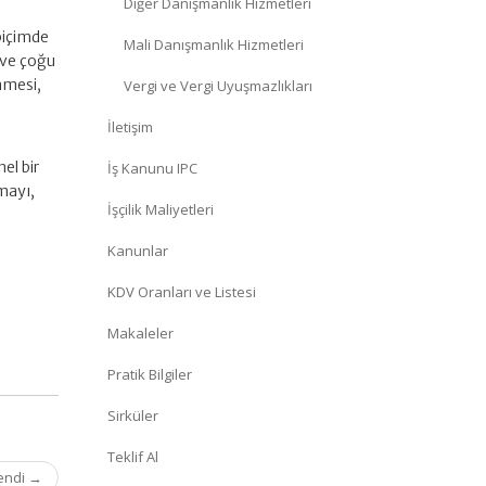
Diğer Danışmanlık Hizmetleri
n
biçimde
Mali Danışmanlık Hizmetleri
 ve çoğu
nmesi,
Vergi ve Vergi Uyuşmazlıkları
İletişim
el bir
İş Kanunu IPC
mayı,
İşçilik Maliyetleri
Kanunlar
KDV Oranları ve Listesi
Makaleler
Pratik Bilgiler
Sirküler
Teklif Al
lendi
→