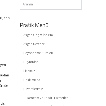
ri, son
Pratik Menü
Asgari Geçim İndirimi
Asgari Ücretler
Beyanname Süreleri
Duyurular
leyen
Ekibimiz
oğrudan
Hakkımızda
er
sürede
Hizmetlerimiz
r
Denetim ve Tasdik Hizmetleri
yici