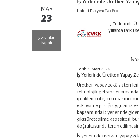
İş Yerlerinde Üretken Yapay
MAR
Haberi Ekleyen:
Tax Pro
23
İş Yerlerinde 
yıllarda farklı 
İş
yorumlar
Yerlerinde
kapalı
Üretken
Yapay
Zekâ
İş Y
Araçlarının
Kullanımı
Tarih:
5 Mart 2026
için
İş Yerlerinde Üretken Yapay Ze
Üretken yapay zekâ sistemleri, 
teknolojik gelişmeler arasında 
içeriklerin oluşturulmasını müm
etkileşime girdiği uygulama ve h
kapsamında iş yerlerinde gider
çıktı üretebilme kapasitesi, bu 
doğrultusunda tercih edilmesi
İş yerlerinde üretken yapay zekâ