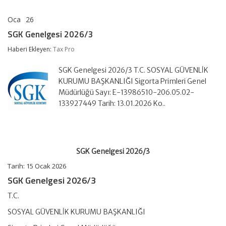
Oca
26
SGK
yorumlar kapalı
Genelgesi
SGK Genelgesi 2026/3
2026/3
için
Haberi Ekleyen:
Tax Pro
SGK Genelgesi 2026/3 T.C. SOSYAL GÜVENLİK
KURUMU BAŞKANLIĞI Sigorta Primleri Genel
Müdürlüğü Sayı: E-13986510-206.05.02-
133927449 Tarih: 13.01.2026 Ko..
SGK Genelgesi 2026/3
Tarih:
15 Ocak 2026
SGK Genelgesi 2026/3
T.C.
SOSYAL GÜVENLİK KURUMU BAŞKANLIĞI