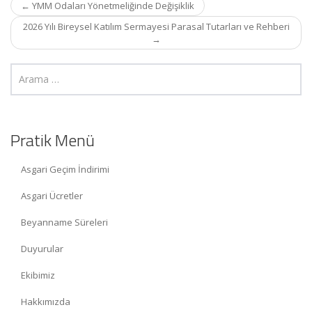
Post
←
YMM Odaları Yönetmeliğinde Değişiklik
navigation
2026 Yılı Bireysel Katılım Sermayesi Parasal Tutarları ve Rehberi
→
Pratik Menü
Asgari Geçim İndirimi
Asgari Ücretler
Beyanname Süreleri
Duyurular
Ekibimiz
Hakkımızda