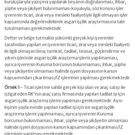
kuruluşlarıyla yazışma yapılarak beyanın doğrulanması, ihbar,
şüphe veya şikâyet bulunmaması koşuluyla, söz konusu işler
işverenin ticari, zirai veya mesleki faaliyetiyle ilgili olmayan işler
kapsamında değerlendirilerek asgari işçilik araştırmasına tabi
tutulmaması gerekmektedir.
Defter ve belge tutmakla yükümlü gerçek kişi işverenler
tarafından yapılan ve işverenin ticari, zirai veya mesleki faaliyeti
ile ilgili olmayan bina; tamirat, tadilat, tesisat, güçlendirme ve
yıkım işlerinde asgari işçilik araştırma işlemi yapılmaması,
ayrıca işverenin Kuruma borcunun bulunmaması, ihbar, şüphe
veya şikâyetin olmaması halinde işyeri dosyasının kanun
kapsamından çıkarılması/İZ işleminin yapılması gerekmektedir.
Örnek 1
– Ticari işletme sahibi gerçek kişi olan ve araç satışı ile
iştigal eden RK’nın araç satış firmasında yapılan tadilat işi için
asgari işçilik araştırma işlemi yapılması gerekmektedir. Aynı
kişinin yayla evinde yapılan tadilat işi için ise asgari işçilik
araştırma işlemi yapılmaması, ayrıca işverenin Kuruma
borcunun bulunmaması, ihbar, şüphe veya şikâyetin olmaması
halinde işyeri dosyasının kanun kapsamından çıkarılması/İZ
işleminin yapılması gerekmektedir.