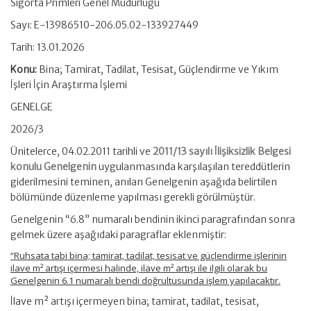
Sigorta Primleri Genel Müdürlüğü
Sayı: E-13986510-206.05.02-133927449
Tarih: 13.01.2026
Konu:
Bina; Tamirat, Tadilat, Tesisat, Güçlendirme ve Yıkım
İşleri İçin Araştırma İşlemi
GENELGE
2026/3
Ünitelerce, 04.02.2011 tarihli ve
2011/13 sayılı İlişiksizlik Belgesi
konulu Genelgenin
uygulanmasında karşılaşılan tereddütlerin
giderilmesini teminen, anılan Genelgenin aşağıda belirtilen
bölümünde düzenleme yapılması gerekli görülmüştür.
Genelgenin “6.8” numaralı bendinin ikinci paragrafından sonra
gelmek üzere aşağıdaki paragraflar eklenmiştir:
“Ruhsata tabi bina; tamirat, tadilat, tesisat ve güçlendirme işlerinin
ilave m² artışı içermesi halinde, ilave m² artışı ile ilgili olarak bu
Genelgenin 6.1 numaralı bendi doğrultusunda işlem yapılacaktır.
İlave m² artışı içermeyen bina; tamirat, tadilat, tesisat,