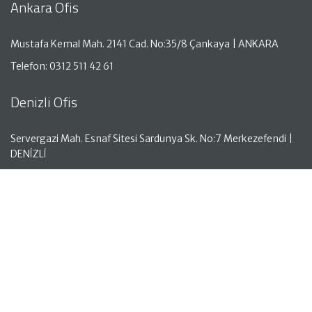
Ankara Ofis
Mustafa Kemal Mah. 2141 Cad. No:35/8 Çankaya | ANKARA
Telefon: 0312 511 42 61
Denizli Ofis
Servergazi Mah. Esnaf Sitesi Sardunya Sk. No:7 Merkezefendi |
DENİZLİ
Telefon: 0258 261 50 05
Antalya Ofis
Aşağı Hisar Mah. Hisar Cad. No:18 Kat:1 Manavgat | ANTALYA
Telefon: 0242 743 00 10