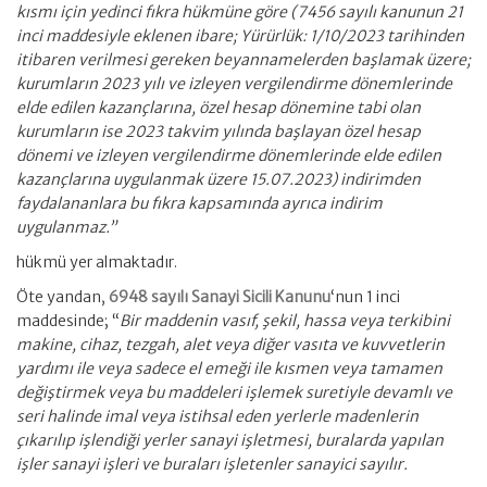
kısmı için yedinci fıkra hükmüne göre (7456 sayılı kanunun 21
inci maddesiyle eklenen ibare; Yürürlük: 1/10/2023 tarihinden
itibaren verilmesi gereken beyannamelerden başlamak üzere;
kurumların 2023 yılı ve izleyen vergilendirme dönemlerinde
elde edilen kazançlarına, özel hesap dönemine tabi olan
kurumların ise 2023 takvim yılında başlayan özel hesap
dönemi ve izleyen vergilendirme dönemlerinde elde edilen
kazançlarına uygulanmak üzere 15.07.2023) indirimden
faydalananlara bu fıkra kapsamında ayrıca indirim
uygulanmaz.”
hükmü yer almaktadır.
Öte yandan,
6948 sayılı Sanayi Sicili Kanunu
‘nun 1 inci
maddesinde; “
Bir maddenin vasıf, şekil, hassa veya terkibini
makine, cihaz, tezgah, alet veya diğer vasıta ve kuvvetlerin
yardımı ile veya sadece el emeği ile kısmen veya tamamen
değiştirmek veya bu maddeleri işlemek suretiyle devamlı ve
seri halinde imal veya istihsal eden yerlerle madenlerin
çıkarılıp işlendiği yerler sanayi işletmesi, buralarda yapılan
işler sanayi işleri ve buraları işletenler sanayici sayılır.