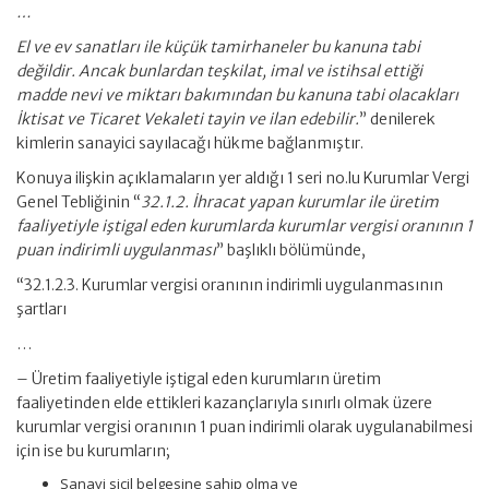
…
El ve ev sanatları ile küçük tamirhaneler bu kanuna tabi
değildir. Ancak bunlardan teşkilat, imal ve istihsal ettiği
madde nevi ve miktarı bakımından bu kanuna tabi olacakları
İktisat ve Ticaret Vekaleti tayin ve ilan edebilir.
” denilerek
kimlerin sanayici sayılacağı hükme bağlanmıştır.
Konuya ilişkin açıklamaların yer aldığı 1 seri no.lu Kurumlar Vergi
Genel Tebliğinin “
32.1.2. İhracat yapan kurumlar ile üretim
faaliyetiyle iştigal eden kurumlarda kurumlar vergisi oranının 1
puan indirimli uygulanması
” başlıklı bölümünde,
“32.1.2.3. Kurumlar vergisi oranının indirimli uygulanmasının
şartları
…
– Üretim faaliyetiyle iştigal eden kurumların üretim
faaliyetinden elde ettikleri kazançlarıyla sınırlı olmak üzere
kurumlar vergisi oranının 1 puan indirimli olarak uygulanabilmesi
için ise bu kurumların;
Sanayi sicil belgesine sahip olma ve