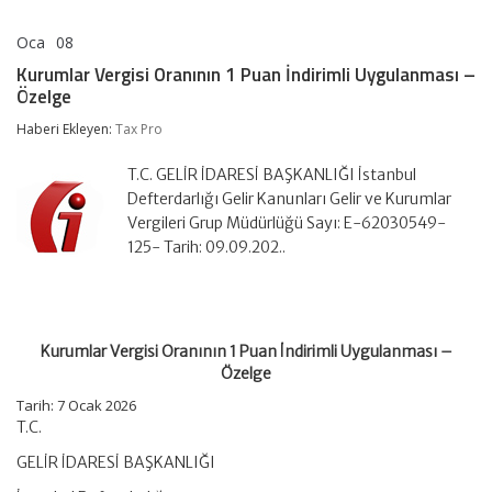
Oca
08
Kurumlar
yorumlar kapalı
Vergisi
Kurumlar Vergisi Oranının 1 Puan İndirimli Uygulanması –
Oranının
Özelge
1
Puan
Haberi Ekleyen:
Tax Pro
İndirimli
Uygulanması
–
T.C. GELİR İDARESİ BAŞKANLIĞI İstanbul
Özelge
Defterdarlığı Gelir Kanunları Gelir ve Kurumlar
için
Vergileri Grup Müdürlüğü Sayı: E-62030549-
125- Tarih: 09.09.202..
Kurumlar Vergisi Oranının 1 Puan İndirimli Uygulanması –
Özelge
Tarih:
7 Ocak 2026
T.C.
GELİR İDARESİ BAŞKANLIĞI