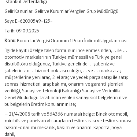
İstanbul Defterdarlığı
Gelir Kanunları Gelir ve Kurumlar Vergileri Grup Müdürlüğü
Sayı: E-62030549-125-
Tarih: 09.09.2025
Konu:
Kurumlar Vergisi Oranının 1 Puan İndirimli Uygulanması
İlgide kayıtlı özelge talep formunun incelenmesinden, …ile …
otomotiv markalarının Türkiye mümessili ve Türkiye genel
distribütörü olduğunuz, Türkiye genelinde … şubeniz ve
şubelerinizin … hizmet noktası olduğu, … ve … marka araç
müşterilerine yeni araç, 2. el araç ve yedek parça satışı ile satış
sonrası hizmetleri, araç bakımı, onarımı ve garanti işlemleri
verildiği, Sanayi ve Teknoloji Bakanlığı Sanayi ve Verimlilik
Genel Müdürlüğü tarafından verilen sanayi sicil belgelerinin ve
bu belgelerin üretim konularının ise;
– 21/4/2008 tarih ve 564366 numaralı belge: Binek otomobil,
minibüs ve panelvan vb. araçların teslim sırası ve teslim sonrası
bakım-onarımı mekanik, bakım ve onarım, kaporta, boya
dahil,