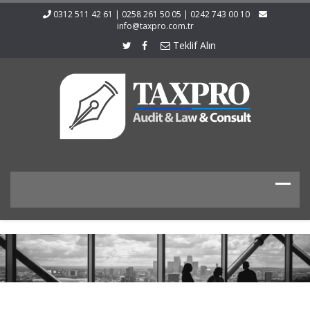
0312 511 42 61 | 0258 261 50 05 | 0242 743 00 10
info@taxpro.com.tr
Teklif Alın