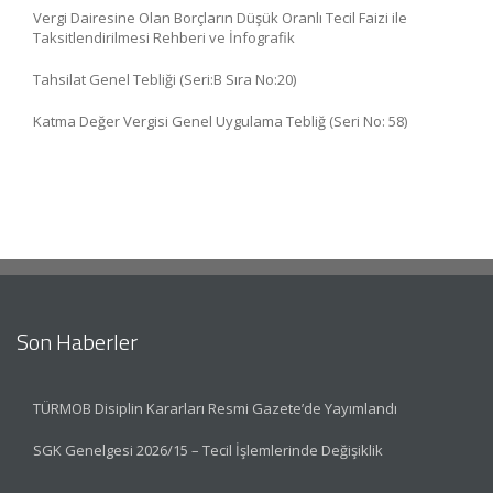
Vergi Dairesine Olan Borçların Düşük Oranlı Tecil Faizi ile
Taksitlendirilmesi Rehberi ve İnfografik
Tahsilat Genel Tebliği (Seri:B Sıra No:20)
Katma Değer Vergisi Genel Uygulama Tebliğ (Seri No: 58)
Son Haberler
TÜRMOB Disiplin Kararları Resmi Gazete’de Yayımlandı
SGK Genelgesi 2026/15 – Tecil İşlemlerinde Değişiklik