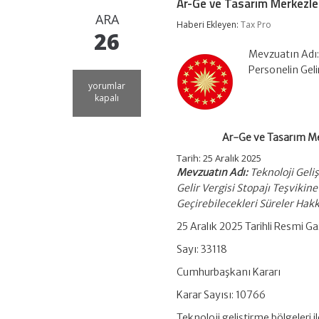
Ar-Ge ve Tasarım Merkezleri
ARA
Haberi Ekleyen:
Tax Pro
26
Mevzuatın Adı:
Personelin Gel
Ar-
yorumlar
Ge
kapalı
ve
Tasarım
Merkezlerinde
Ar-Ge ve Tasarım Mer
Stopaj
Teşviki:
Tarih:
25 Aralık 2025
Dışarıda
Mevzuatın Adı:
Teknoloji Geli
Geçirilen
Gelir Vergisi Stopajı Teşviki
Sürelerde
Geçirebilecekleri Süreler Hakk
Yeni
Oranlar
25 Aralık 2025 Tarihli Resmi G
için
Sayı: 33118
Cumhurbaşkanı Kararı
Karar Sayısı: 10766
Teknoloji geliştirme bölgeleri 