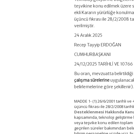
teşvikine konu edilmek üzere s
ekli Kararın yürürlüğe konulma
üçüncü fıkrası ile 28/2/2008 ta
verilmiştir.
24 Aralık 2025
Recep Tayyip ERDOĞAN
CUMHURBAŞKANI
24/12/2025 TARİHLİ VE 1076
Bu oran, mevzuatta belirtildiği
çalışma sürelerine
uygulanacak 
belirlemelerine göre şekillenir).
MADDE 1- (1) 26/6/2001 tarihli ve
üçüncü fıkrası ile 28/2/2008 tarihl
Desteklenmesi Hakkında Ka
kapsamında, teknoloji geliştirme
veya teşvike konu edilen toplam
geçirilen süreler bakımından beli
bilişim personeline yüzde yüz, b