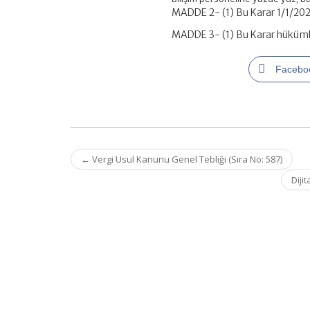
MADDE 2- (1) Bu Karar 1/1/2026
MADDE 3- (1) Bu Karar hüküml
Facebo
Post
←
Vergi Usul Kanunu Genel Tebliği (Sıra No: 587)
navigation
Diji