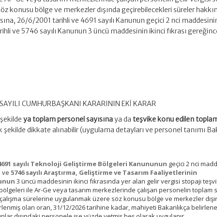
öz konusu bölge ve merkezler dışında geçirebilecekleri süreler hakkı
sına, 26/6/2001 tarihli ve 4691 sayılı Kanunun geçici 2 nci maddesini
rihli ve 5746 sayılı Kanunun 3 üncü maddesinin ikinci fıkrası gereğinc
6 SAYILI CUMHURBAŞKANI KARARININ EKİ KARAR
 şekilde
ya toplam personel sayısına
ya da
teşvike konu edilen topla
şekilde dikkate alınabilir (uygulama detayları ve personel tanımı Ba
4691 sayılı Teknoloji Geliştirme Bölgeleri Kanununun
geçici 2 nci mad
i ve
5746 sayılı Araştırma, Geliştirme ve Tasarım Faaliyetlerinin
nunun
3 üncü maddesinin ikinci fıkrasında yer alan gelir vergisi stopajı teşvi
 bölgeleri ile Ar-Ge veya tasarım merkezlerinde çalışan personelin toplam 
 çalışma sürelerine uygulanmak üzere söz konusu bölge ve merkezler dış
rlenmiş olan oran, 31/12/2026 tarihine kadar, mahiyeti Bakanlıkça belirlen
unlar dışındaki personele ise yüzde yetmiş beş olarak uygulanır.