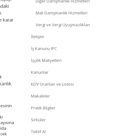
Diğer Danışmanlık Hizmetleri
ndaki
Mali Danışmanlık Hizmetleri
n
e karar
Vergi ve Vergi Uyuşmazlıkları
İletişim
İş Kanunu IPC
İşçilik Maliyetleri
Kanunlar
m
kanlık
KDV Oranları ve Listesi
Makaleler
desinin
Pratik Bilgiler
ki
Sirküler
sayısına
ında
Teklif Al
ecek