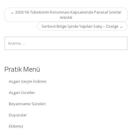
Post
←
2026 Yılı Tüketicinin Korunması Kapsamında Parasal Sınırlar
navigation
Artırıldı
Serbest Bölge İçinde Yapılan Satış – Özelge
→
Pratik Menü
Asgari Geçim İndirimi
Asgari Ücretler
Beyanname Süreleri
Duyurular
Ekibimiz