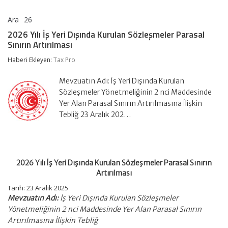
Ara
26
2026
yorumlar kapalı
Yılı
2026 Yılı İş Yeri Dışında Kurulan Sözleşmeler Parasal
İş
Sınırın Artırılması
Yeri
Dışında
Haberi Ekleyen:
Tax Pro
Kurulan
Sözleşmeler
Parasal
Mevzuatın Adı: İş Yeri Dışında Kurulan
Sınırın
Sözleşmeler Yönetmeliğinin 2 nci Maddesinde
Artırılması
Yer Alan Parasal Sınırın Artırılmasına İlişkin
için
Tebliğ 23 Aralık 202…
2026 Yılı İş Yeri Dışında Kurulan Sözleşmeler Parasal Sınırın
Artırılması
Tarih:
23 Aralık 2025
Mevzuatın Adı:
İş Yeri Dışında Kurulan Sözleşmeler
Yönetmeliğinin 2 nci Maddesinde Yer Alan Parasal Sınırın
Artırılmasına İlişkin Tebliğ