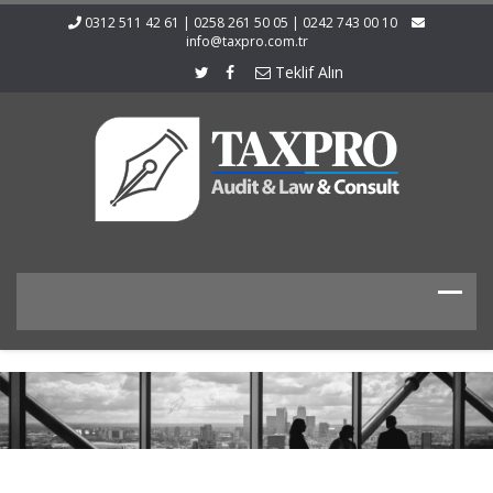
0312 511 42 61 | 0258 261 50 05 | 0242 743 00 10
info@taxpro.com.tr
Teklif Alın