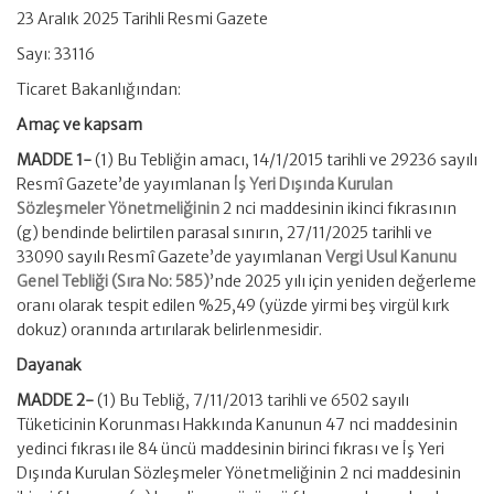
23 Aralık 2025 Tarihli Resmi Gazete
Sayı: 33116
Ticaret Bakanlığından:
Amaç ve kapsam
MADDE 1-
(1) Bu Tebliğin amacı, 14/1/2015 tarihli ve 29236 sayılı
Resmî Gazete’de yayımlanan
İş Yeri Dışında Kurulan
Sözleşmeler Yönetmeliğinin
2 nci maddesinin ikinci fıkrasının
(g) bendinde belirtilen parasal sınırın, 27/11/2025 tarihli ve
33090 sayılı Resmî Gazete’de yayımlanan
Vergi Usul Kanunu
Genel Tebliği (Sıra No: 585)
’nde 2025 yılı için yeniden değerleme
oranı olarak tespit edilen %25,49 (yüzde yirmi beş virgül kırk
dokuz) oranında artırılarak belirlenmesidir.
Dayanak
MADDE 2-
(1) Bu Tebliğ, 7/11/2013 tarihli ve 6502 sayılı
Tüketicinin Korunması Hakkında Kanunun 47 nci maddesinin
yedinci fıkrası ile 84 üncü maddesinin birinci fıkrası ve İş Yeri
Dışında Kurulan Sözleşmeler Yönetmeliğinin 2 nci maddesinin