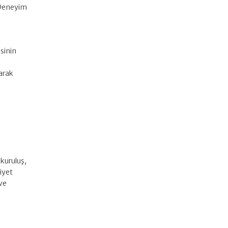
 Deneyim
sinin
larak
 kuruluş,
iyet
 ve