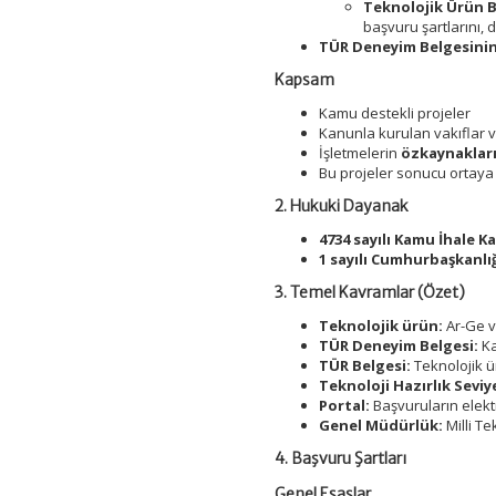
Teknolojik Ürün B
başvuru şartlarını, 
TÜR Deneyim Belgesinin
Kapsam
Kamu destekli projeler
Kanunla kurulan vakıflar 
İşletmelerin
özkaynakları
Bu projeler sonucu ortaya
2. Hukuki Dayanak
4734 sayılı Kamu İhale 
1 sayılı Cumhurbaşkanlı
3. Temel Kavramlar (Özet)
Teknolojik ürün:
Ar-Ge v
TÜR Deneyim Belgesi:
Ka
TÜR Belgesi:
Teknolojik ü
Teknoloji Hazırlık Seviy
Portal:
Başvuruların elekt
Genel Müdürlük:
Milli T
4. Başvuru Şartları
Genel Esaslar