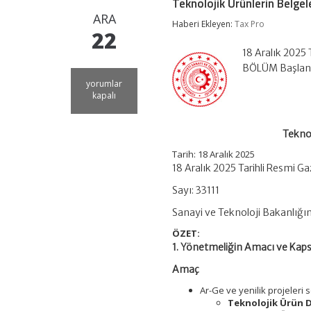
Teknolojik Ürünlerin Belgel
ARA
Haberi Ekleyen:
Tax Pro
22
18 Aralık 2025 
BÖLÜM Başlang
Teknolojik
yorumlar
Ürünlerin
kapalı
Belgelendirilmesine
İlişkin
Yönetmelik
Teknol
için
Tarih:
18 Aralık 2025
18 Aralık 2025 Tarihli Resmi G
Sayı: 33111
Sanayi ve Teknoloji Bakanlığı
ÖZET:
1. Yönetmeliğin Amacı ve Kap
Amaç
Ar-Ge ve yenilik projeler
Teknolojik Ürün 