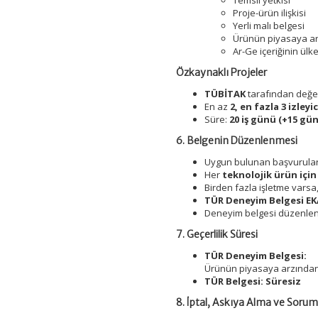
Temsil yetkisi
Proje-ürün ilişkisi
Yerli malı belgesi
Ürünün piyasaya arz
Ar-Ge içeriğinin ülke
Özkaynaklı Projeler
TÜBİTAK
tarafından değer
En az
2, en fazla 3 izleyic
Süre:
20 iş günü (+15 gün
6. Belgenin Düzenlenmesi
Uygun bulunan başvurular 
Her
teknolojik ürün için
Birden fazla işletme varsa
TÜR Deneyim Belgesi EKA
Deneyim belgesi düzenlen
7. Geçerlilik Süresi
TÜR Deneyim Belgesi:
Ürünün piyasaya arzından
TÜR Belgesi:
Süresiz
8. İptal, Askıya Alma ve Sorum