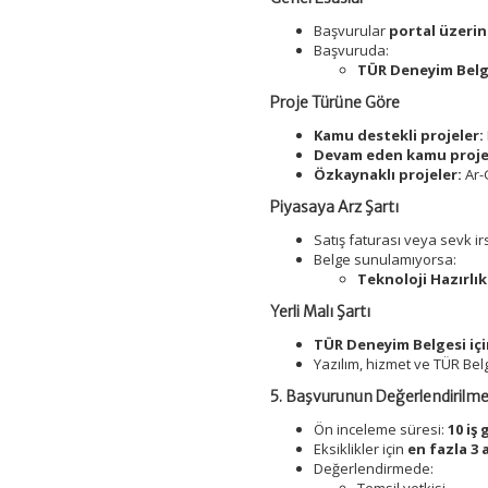
Başvurular
portal üzeri
Başvuruda:
TÜR Deneyim Belge
Proje Türüne Göre
Kamu destekli projeler:
Devam eden kamu projel
Özkaynaklı projeler:
Ar-
Piyasaya Arz Şartı
Satış faturası veya sevk irs
Belge sunulamıyorsa:
Teknoloji Hazırlık 
Yerli Malı Şartı
TÜR Deneyim Belgesi iç
Yazılım, hizmet ve TÜR Be
5. Başvurunun Değerlendirilme
Ön inceleme süresi:
10 iş
Eksiklikler için
en fazla 3 
Değerlendirmede: