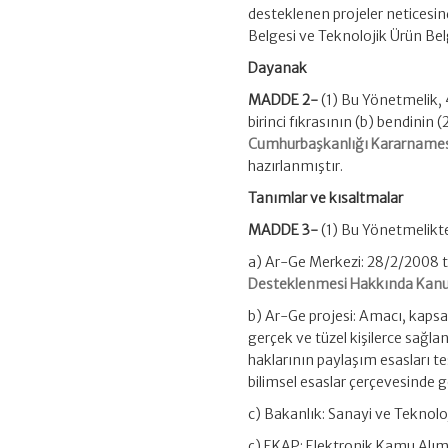
desteklenen projeler neticesi
Belgesi ve Teknolojik Ürün Belge
Dayanak
MADDE 2-
(1) Bu Yönetmelik, 
birinci fıkrasının (b) bendinin (
Cumhurbaşkanlığı Kararnames
hazırlanmıştır.
Tanımlar ve kısaltmalar
MADDE 3-
(1) Bu Yönetmelikt
a) Ar-Ge Merkezi: 28/2/2008 ta
Desteklenmesi Hakkında Kan
b) Ar-Ge projesi: Amacı, kapsam
gerçek ve tüzel kişilerce sağl
haklarının paylaşım esasları tes
bilimsel esaslar çerçevesinde ge
c) Bakanlık: Sanayi ve Teknolo
ç) EKAP: Elektronik Kamu Alım