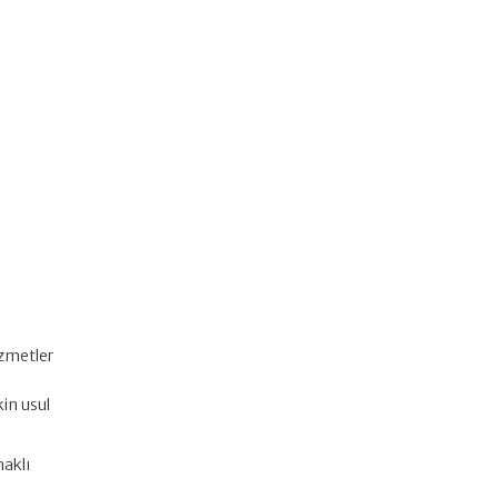
izmetler
in usul
naklı