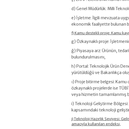
d) Genel Müdürlük: Milli Tekno
e) İşletme: İlgili mevzuata uyg
ekonomik faaliyette bulunan bir
f) Kamu destekli proje: Kamu kayn
g) Özkaynaklı proje: İşletmenin
ğ) Piyasaya arz: Ürünün, tedari
bulundurulmasını,
h) Portal: Teknolojik Ürün Deney
yürütüldüğü ve Bakanlıkça oluş
ı) Proje bitirme belgesi: Kamu
özkaynaklı projelerde ise TÜB
veya hizmetin tamamlanmış bir
i) Teknoloji Geliştirme Bölgesi
kapsamındaki teknoloji gelişti
j) Teknoloji Hazırlık Seviyesi: Gel
amacıyla kullanılan endeksi,