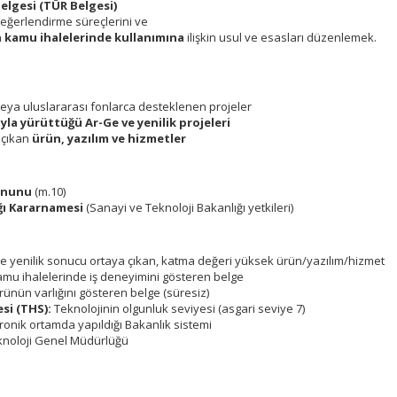
elgesi (TÜR Belgesi)
değerlendirme süreçlerini ve
 kamu ihalelerinde kullanımına
ilişkin usul ve esasları düzenlemek.
veya uluslararası fonlarca desteklenen projeler
yla yürüttüğü Ar-Ge ve yenilik projeleri
 çıkan
ürün, yazılım ve hizmetler
Kanunu
(m.10)
ğı Kararnamesi
(Sanayi ve Teknoloji Bakanlığı yetkileri)
e yenilik sonucu ortaya çıkan, katma değeri yüksek ürün/yazılım/hizmet
mu ihalelerinde iş deneyimini gösteren belge
rünün varlığını gösteren belge (süresiz)
esi (THS):
Teknolojinin olgunluk seviyesi (asgari seviye 7)
ronik ortamda yapıldığı Bakanlık sistemi
eknoloji Genel Müdürlüğü