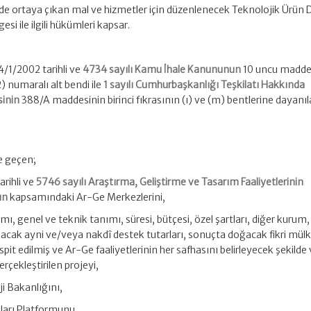
nde ortaya çıkan mal ve hizmetler için düzenlenecek Teknolojik Ürün
si ile ilgili hükümleri kapsar.
4/1/2002 tarihli ve
4734 sayılı Kamu İhale Kanununun
10 uncu madde
2) numaralı alt bendi ile
1 sayılı Cumhurbaşkanlığı Teşkilatı Hakkında
inin
388/A maddesinin birinci fıkrasının (ı) ve (m) bentlerine dayanı
e geçen;
rihli ve
5746 sayılı Araştırma, Geliştirme ve Tasarım Faaliyetlerinin
un
kapsamındaki Ar-Ge Merkezlerini,
ı, genel ve teknik tanımı, süresi, bütçesi, özel şartları, diğer kurum,
anacak ayni ve/veya nakdî destek tutarları, sonuçta doğacak fikri mülk
pit edilmiş ve Ar-Ge faaliyetlerinin her safhasını belirleyecek şekilde
rçekleştirilen projeyi,
ji Bakanlığını,
ları Platformunu,