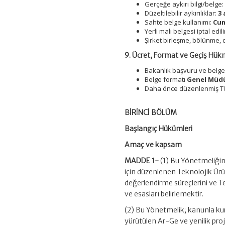
Gerçeğe aykırı bilgi/belge
Düzeltilebilir aykırılıklar:
3 
Sahte belge kullanımı:
Cum
Yerli malı belgesi iptal edil
Şirket birleşme, bölünme, d
9. Ücret, Format ve Geçiş Hü
Bakanlık başvuru ve belge
Belge formatı
Genel Müd
Daha önce düzenlenmiş TÜR
BİRİNCİ BÖLÜM
Başlangıç Hükümleri
Amaç ve kapsam
MADDE 1-
(1) Bu Yönetmeliğin
için düzenlenen Teknolojik Ürü
değerlendirme süreçlerini ve T
ve esasları belirlemektir.
(2) Bu Yönetmelik; kanunla kur
yürütülen Ar-Ge ve yenilik pro