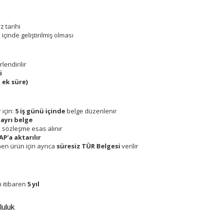
 tarihi
 içinde geliştirilmiş olması
lendirilir
i
 ek süre)
için:
5 iş günü içinde
belge düzenlenir
 ayrı belge
, sözleşme esas alınır
P’a aktarılır
en ürün için ayrıca
süresiz TÜR Belgesi
verilir
 itibaren
5 yıl
luluk