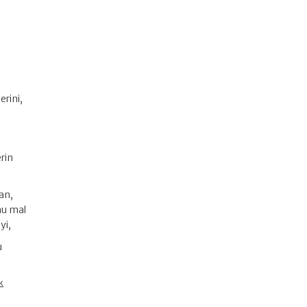
erini,
z
erin
an,
nu mal
yi,
u
k