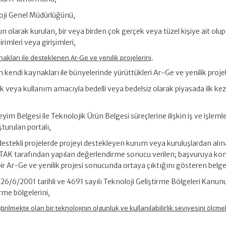
loji Genel Müdürlüğünü,
un olarak kurulan, bir veya birden çok gerçek veya tüzel kişiye ait olup
imleri veya girişimleri,
akları ile desteklenen Ar-Ge ve yenilik projelerini,
 kendi kaynakları ile bünyelerinde yürüttükleri Ar-Ge ve yenilik projel
k veya kullanım amacıyla bedelli veya bedelsiz olarak piyasada ilk ke
im Belgesi ile Teknolojik Ürün Belgesi süreçlerine ilişkin iş ve işleml
turulan portalı,
 destekli projelerde projeyi destekleyen kurum veya kuruluşlardan alın
İTAK tarafından yapılan değerlendirme sonucu verilen; başvuruya ko
 Ar-Ge ve yenilik projesi sonucunda ortaya çıktığını gösteren belge
: 26/6/2001 tarihli ve 4691 sayılı Teknoloji Geliştirme Bölgeleri Kanun
rme bölgelerini,
iştirilmekte olan bir teknolojinin olgunluk ve kullanılabilirlik seviyesini ölçme