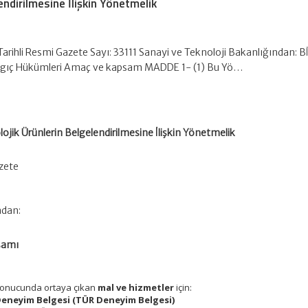
endirilmesine İlişkin Yönetmelik
Tarihli Resmi Gazete Sayı: 33111 Sanayi ve Teknoloji Bakanlığından: B
ıç Hükümleri Amaç ve kapsam MADDE 1- (1) Bu Yö…
ojik Ürünlerin Belgelendirilmesine İlişkin Yönetmelik
azete
ndan:
samı
i sonucunda ortaya çıkan
mal ve hizmetler
için:
Deneyim Belgesi (TÜR Deneyim Belgesi)