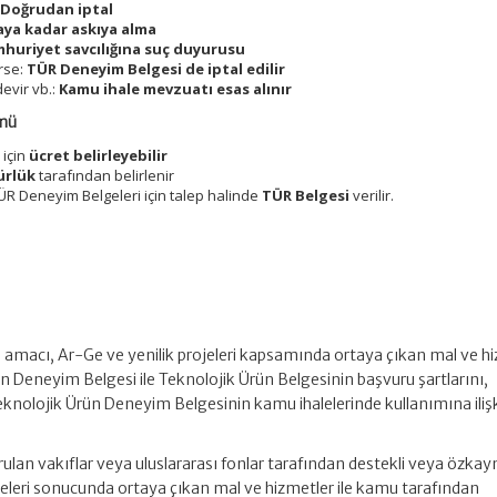
:
Doğrudan iptal
aya kadar askıya alma
huriyet savcılığına suç duyurusu
irse:
TÜR Deneyim Belgesi de iptal edilir
evir vb.:
Kamu ihale mevzuatı esas alınır
kmü
 için
ücret belirleyebilir
ürlük
tarafından belirlenir
 Deneyim Belgeleri için talep halinde
TÜR Belgesi
verilir.
 amacı, Ar-Ge ve yenilik projeleri kapsamında ortaya çıkan mal ve h
n Deneyim Belgesi ile Teknolojik Ürün Belgesinin başvuru şartlarını,
eknolojik Ürün Deneyim Belgesinin kamu ihalelerinde kullanımına ilişk
ulan vakıflar veya uluslararası fonlar tarafından destekli veya özkay
jeleri sonucunda ortaya çıkan mal ve hizmetler ile kamu tarafından