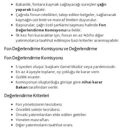
Bakanlık, fonlara kaynak sağlayacağı süreçleri
çağrı
yaparak
başlatır.
Çağrıda fonun nitelikleri, talep edilen belgeler, sağlanacak
kaynağın üst limiti ve masraf limitleri duyurulur.
Başvurular, çağrı özel şartlarını taşıması halinde
Fon
Değerlendirme Komisyonu
na iletilir.
İlk kez fon kuracaklar için, fonun en az %50’si diğer
yatırımcılarca taahhüt edilmişse bazı kriterler aranmayabilir.
Fon Değerlendirme Komisyonu ve Değerlendirme
Fon Değerlendirme Komisyonu
5 üyeden oluşur; başkanı Genel Müdür veya yardımcısıdır.
En az 4 üyeyle toplanır, oy çokluğu ile karar verir.
Gizlilik esastır.
Komisyonun oluşturduğu görüşe göre
nihai karar
Bakan
tarafından verilir.
Değerlendirme Kriterleri
Fon yöneticisinin tecrübesi.
Öncelikli sektör tecrübesi.
Önceki yatırımlardan elde edilen getiriler.
Yönetim masrafları.
Diğer yatırımcıların taahhüt oranı.