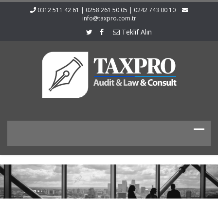
0312 511 42 61 | 0258 261 50 05 | 0242 743 00 10
info@taxpro.com.tr
Teklif Alın