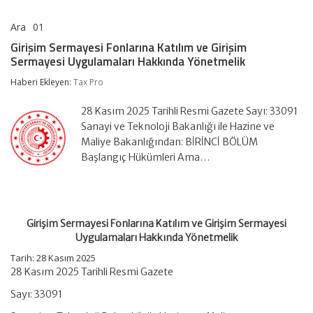
Ara
01
Girişim
yorumlar kapalı
Sermayesi
Girişim Sermayesi Fonlarına Katılım ve Girişim
Fonlarına
Sermayesi Uygulamaları Hakkında Yönetmelik
Katılım
ve
Haberi Ekleyen:
Tax Pro
Girişim
Sermayesi
Uygulamaları
28 Kasım 2025 Tarihli Resmi Gazete Sayı: 33091
Hakkında
Sanayi ve Teknoloji Bakanlığı ile Hazine ve
Yönetmelik
Maliye Bakanlığından: BİRİNCİ BÖLÜM
için
Başlangıç Hükümleri Ama…
Girişim Sermayesi Fonlarına Katılım ve Girişim Sermayesi
Uygulamaları Hakkında Yönetmelik
Tarih: 28 Kasım 2025
28 Kasım 2025 Tarihli Resmi Gazete
Sayı: 33091