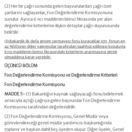
(2) Her bir çağrı sonunda gelen başvurulardan çağrı özel
şartlarını sağlayanlar, Fon Değerlendirme Komisyonuna
sunulur. Ayrıca 6 ncı maddenin birinci fıkrasında yer alan
değerlendirme kriterlerine ilişkin detaylar çağrı duyurusunda
belirtilir.
(3) Bakanlık ilk defa girişim sermayesi fonu kuracaklar için, fonun en
az %50’sinin diğer yatırımcılar tarafından taahhüt edilmesi koşuluyla
6 ncı maddenin birinci fıkrasındaki kriterlerin aranmasına gerek
olmadığına karar verebilir.
ÜÇÜNCÜ BÖLÜM
Fon Değerlendirme Komisyonu ve Değerlendirme Kriterleri
Fon Değerlendirme Komisyonu
MADDE 5-
(1) Bakanlığın kaynak sağlayacağı fonu belirlemek
amacıyla açtığı çağrıya gelen başvurular Fon Değerlendirme
Komisyonu tarafından değerlendirilir.
(2) Fon Değerlendirme Komisyonu, Genel Müdür veya
görevlendireceği genel müdür yardımcısı başkanlığında
toplanır ve başkan dahil beş üyeden oluşur. Diğer üyeler, Genel