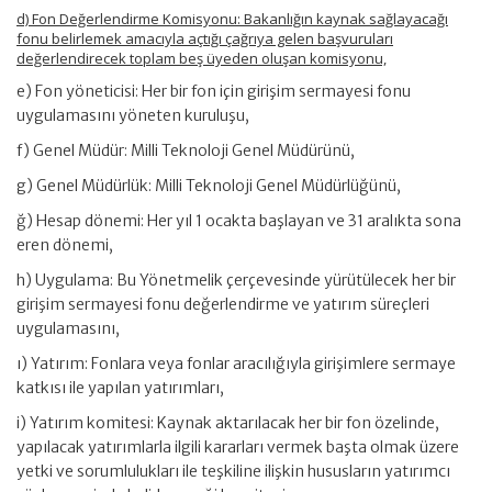
d) Fon Değerlendirme Komisyonu: Bakanlığın kaynak sağlayacağı
fonu belirlemek amacıyla açtığı çağrıya gelen başvuruları
değerlendirecek toplam beş üyeden oluşan komisyonu,
e) Fon yöneticisi: Her bir fon için girişim sermayesi fonu
uygulamasını yöneten kuruluşu,
f) Genel Müdür: Milli Teknoloji Genel Müdürünü,
g) Genel Müdürlük: Milli Teknoloji Genel Müdürlüğünü,
ğ) Hesap dönemi: Her yıl 1 ocakta başlayan ve 31 aralıkta sona
eren dönemi,
h) Uygulama: Bu Yönetmelik çerçevesinde yürütülecek her bir
girişim sermayesi fonu değerlendirme ve yatırım süreçleri
uygulamasını,
ı) Yatırım: Fonlara veya fonlar aracılığıyla girişimlere sermaye
katkısı ile yapılan yatırımları,
i) Yatırım komitesi: Kaynak aktarılacak her bir fon özelinde,
yapılacak yatırımlarla ilgili kararları vermek başta olmak üzere
yetki ve sorumlulukları ile teşkiline ilişkin hususların yatırımcı