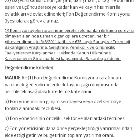
(6) Başvuru sahibi fonun çalışanı, danışmanı, ortağı ile bunların
eşleri ve üçüncü dereceye kadar kan ve kayın hısımları ile
evlatlıkları ve evlat edinenleri; Fon Değerlendirme Komisyonu
üyesi olarak görev alamaz.
(7) Komisyon üyeleri arasından öğretim elemanları ile kamu görevlisi
olmayan alanında uzman diğer kişilere ücretleri, her bir
görevlendirme için 3/6/2011 tarihli ve 635 sayılı Sanayi ve Teknoloji
Bakanlığının Araştırma, Geliştirme, Yenilikçilik ve Girişimcilik
Faaliyetlerinin Karşılanması Hakkında Kanun Hükmünde
Kararnamenin 8 inci maddesi kapsamında Bakanlıkça ödenir.
Değerlendirme kriterleri
MADDE 6-
(1) Fon Değerlendirme Komisyonu tarafından
yapılan değerlendirmelerde detayları çağrı duyurusunda
belirtilecek aşağıdaki kriterler dikkate alınır:
a) Fon yöneticisinin girişim sermayesi veya özel sermaye
fonları alanındaki tecrübesi.
b) Fon yöneticisinin öncelikli sektör ve alanlardaki tecrübesi.
c) Fon yöneticisinin daha önce gerçekleştirdiği yatırımlarından
elde ettiği getiri ve bu getirinin toplam yatırıma oranı.