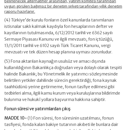
belirlenecek alternatifler arasından, yatırım komitesi tarafından
uygun görülen bağımsız bir denetim şirketi tarafından yıllık denetim
raporu hazırlanır.
(4) Türkiye’de kurulu fonların özel kanunlarda tanımlanan
istisnalar saklı kalmak kaydıyla fon hesaplarının defter ve
kayıtlarının tutulmasında, 6/12/2012 tarihli ve 6362 sayılı
Sermaye Piyasası Kanunu ve ilgili mevzuatı, fon içtüzüğü,
13/1/2011 tarihli ve 6102 sayılı Türk Ticaret Kanunu, vergi
mevzuatı ve tek düzen hesap planına uyması zorunludur.
(5) Fona aktarılan kaynağın usulsüz ve amacı dışında
kullanıldığının Bakanlıkça doğrudan veya dolaylı olarak tespiti
halinde Bakanlık; bu Yönetmelik ile yatırımcı sözleşmesinde
belirtilen yetkiler dahilinde sürecin gerektirdiği; fona kaynak
taahhüdünü yerine getirmeme, fonun tasfiye edilmesi gibi
tedbirleri alma, ilgili kamu kurum veya kuruluşlarına bildirimde
bulunma ve hukukî yollara başvurma hakkına sahiptir.
Fonun süresi ve yatırımlardan çıkış
MADDE 10-
(1) Fon süresi, fon süresinin uzatılması, fonun
tasfiyesi, fonda kalan bakiye tutarının akıbeti ile bunlara dair