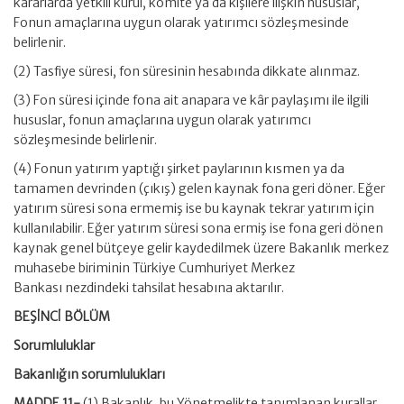
kararlarda yetkili kurul, komite ya da kişilere ilişkin hususlar,
Fonun amaçlarına uygun olarak yatırımcı sözleşmesinde
belirlenir.
(2) Tasfiye süresi, fon süresinin hesabında dikkate alınmaz.
(3) Fon süresi içinde fona ait anapara ve kâr paylaşımı ile ilgili
hususlar, fonun amaçlarına uygun olarak yatırımcı
sözleşmesinde belirlenir.
(4) Fonun yatırım yaptığı şirket paylarının kısmen ya da
tamamen devrinden (çıkış) gelen kaynak fona geri döner. Eğer
yatırım süresi sona ermemiş ise bu kaynak tekrar yatırım için
kullanılabilir. Eğer yatırım süresi sona ermiş ise fona geri dönen
kaynak genel bütçeye gelir kaydedilmek üzere Bakanlık merkez
muhasebe biriminin Türkiye Cumhuriyet Merkez
Bankası nezdindeki tahsilat hesabına aktarılır.
BEŞİNCİ BÖLÜM
Sorumluluklar
Bakanlığın sorumlulukları
MADDE 11-
(1) Bakanlık, bu Yönetmelikte tanımlanan kurallar