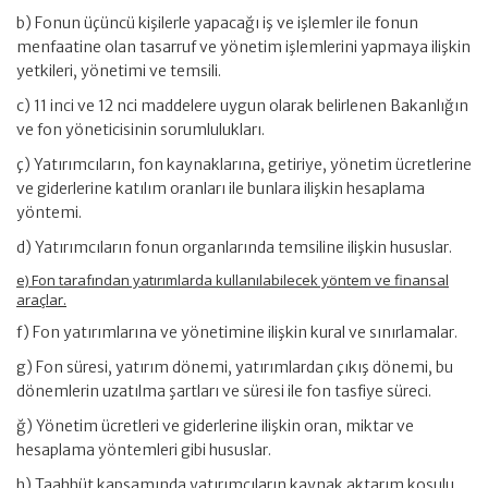
b) Fonun üçüncü kişilerle yapacağı iş ve işlemler ile fonun
menfaatine olan tasarruf ve yönetim işlemlerini yapmaya ilişkin
yetkileri, yönetimi ve temsili.
c) 11 inci ve 12 nci maddelere uygun olarak belirlenen Bakanlığın
ve fon yöneticisinin sorumlulukları.
ç) Yatırımcıların, fon kaynaklarına, getiriye, yönetim ücretlerine
ve giderlerine katılım oranları ile bunlara ilişkin hesaplama
yöntemi.
d) Yatırımcıların fonun organlarında temsiline ilişkin hususlar.
e) Fon tarafından yatırımlarda kullanılabilecek yöntem ve finansal
araçlar.
f) Fon yatırımlarına ve yönetimine ilişkin kural ve sınırlamalar.
g) Fon süresi, yatırım dönemi, yatırımlardan çıkış dönemi, bu
dönemlerin uzatılma şartları ve süresi ile fon tasfiye süreci.
ğ) Yönetim ücretleri ve giderlerine ilişkin oran, miktar ve
hesaplama yöntemleri gibi hususlar.
h) Taahhüt kapsamında yatırımcıların kaynak aktarım koşulu,