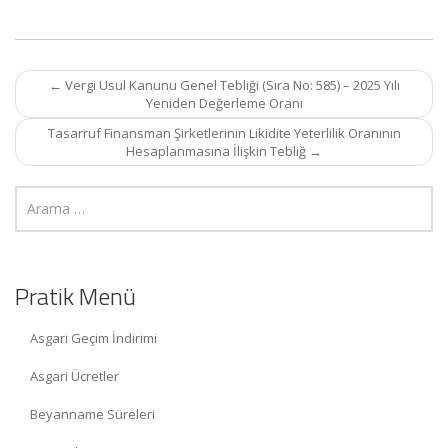
Post
←
Vergi Usul Kanunu Genel Tebliği (Sıra No: 585) – 2025 Yılı
navigation
Yeniden Değerleme Oranı
Tasarruf Finansman Şirketlerinin Likidite Yeterlilik Oranının
Hesaplanmasına İlişkin Tebliğ
→
Pratik Menü
Asgari Geçim İndirimi
Asgari Ücretler
Beyanname Süreleri