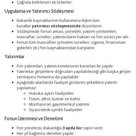
Çağrıda belirlenen ek kriterler.
Uygulama ve Yatırımcı Sözleşmesi
Bakanlık kaynaklarının kullanımına ilişkin tüm
kurallar
yatırımcı sözleşmesinde
düzenlenir.
Sözleşmede fonun amacı, yönetimi, yatırım yöntemleri,
masraflar, ücretler, yatırımcıların hakları ve fon süreci yer alır.
Fonun tüm masrafları (yönetim ücretleri, sigorta, finansman
giderleri vb.) fon kaynaklarından karşılanır.
Yatırımlar
Fon yatırımları, yatırım komitesinin kararları ile yapılır.
Yatırımlar girişimlere doğrudan yapılabileceği gibi başka girişim
sermayesi fonlarına da yapılabilir.
Aşağıdaki alanlarda faaliyet gösteren şirketlere yatırım
yapılamaz:
Hukuka aykırı faaliyetler
Tütün, alkol, kumar ve bahis
Münhasıran gayrimenkul yatırımı
Siyasi/etnik içerikli faaliyetler
Fonun İzlenmesi ve Denetimi
Fon yöneticisi, Bakanlığa
3 ayda bir
rapor verir.
Her yıl bağımsız denetim yapılır.