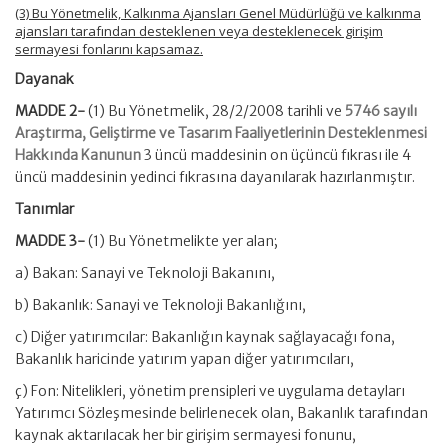
(3) Bu Yönetmelik, Kalkınma Ajansları Genel Müdürlüğü ve kalkınma
ajansları tarafından desteklenen veya desteklenecek girişim
sermayesi fonlarını kapsamaz.
Dayanak
MADDE 2-
(1) Bu Yönetmelik, 28/2/2008 tarihli ve
5746 sayılı
Araştırma, Geliştirme ve Tasarım Faaliyetlerinin Desteklenmesi
Hakkında Kanunun
3 üncü maddesinin on üçüncü fıkrası ile 4
üncü maddesinin yedinci fıkrasına dayanılarak hazırlanmıştır.
Tanımlar
MADDE 3-
(1) Bu Yönetmelikte yer alan;
a) Bakan: Sanayi ve Teknoloji Bakanını,
b) Bakanlık: Sanayi ve Teknoloji Bakanlığını,
c) Diğer yatırımcılar: Bakanlığın kaynak sağlayacağı fona,
Bakanlık haricinde yatırım yapan diğer yatırımcıları,
ç) Fon: Nitelikleri, yönetim prensipleri ve uygulama detayları
Yatırımcı Sözleşmesinde belirlenecek olan, Bakanlık tarafından
kaynak aktarılacak her bir girişim sermayesi fonunu,