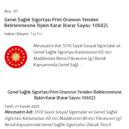
Ara
01
Genel
yorumlar kapalı
Sağlık
Genel Sağlık Sigortası Prim Oranının Yeniden
Sigortası
Belirlenmesine İlişkin Karar (Karar Sayısı: 10602)
Prim
Oranının
Haberi Ekleyen:
Tax Pro
Yeniden
Belirlenmesine
İlişkin
Mevzuatın Adı: 5510 Sayılı Sosyal Sigortalar ve
Karar
Genel Sağlık Sigortası Kanununun 60 ıncı
(Karar
Maddesinin Birinci Fıkrasının (g) Bendi
Sayısı:
Kapsamında Genel Sağl…
10602)
için
Genel Sağlık Sigortası Prim Oranının Yeniden Belirlenmesine
İlişkin Karar (Karar Sayısı: 10602)
Tarih: 21 Kasım 2025
Mevzuatın Adı:
5510 Sayılı Sosyal Sigortalar ve Genel Sağlık
Sigortası Kanununun 60 ıncı Maddesinin Birinci Fıkrasının (g)
Bendi Kapsamında Genel Sağlık Sigortalısı Olarak Tescil