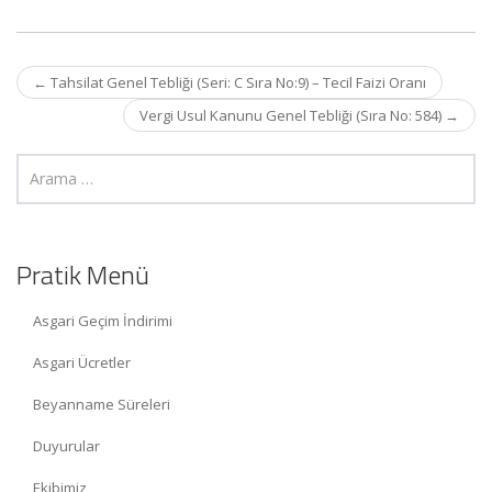
Post
←
Tahsilat Genel Tebliği (Seri: C Sıra No:9) – Tecil Faizi Oranı
navigation
Vergi Usul Kanunu Genel Tebliği (Sıra No: 584)
→
Pratik Menü
Asgari Geçim İndirimi
Asgari Ücretler
Beyanname Süreleri
Duyurular
Ekibimiz