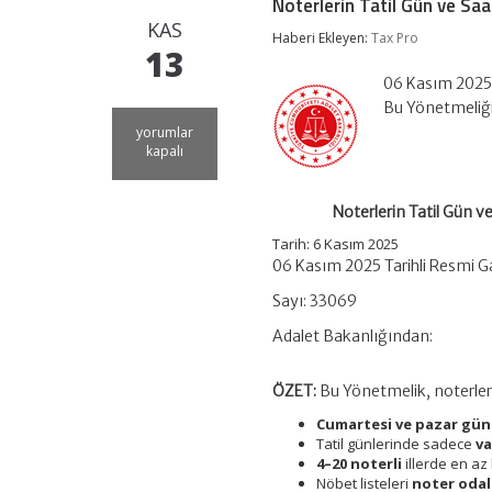
Noterlerin Tatil Gün ve Saa
KAS
Haberi Ekleyen:
Tax Pro
13
06 Kasım 2025 
Bu Yönetmeliği
Noterlerin
yorumlar
Tatil
kapalı
Gün
ve
Saatlerinde
Noterlerin Tatil Gün v
Çalışmasına
İlişkin
Tarih: 6 Kasım 2025
Usul
06 Kasım 2025 Tarihli Resmi G
ve
Esaslar
Sayı: 33069
Hakkında
Adalet Bakanlığından:
Yönetmelik
için
ÖZET:
Bu Yönetmelik, noterle
Cumartesi ve pazar gün
Tatil günlerinde sadece
v
4–20 noterli
illerde en az 
Nöbet listeleri
noter odal