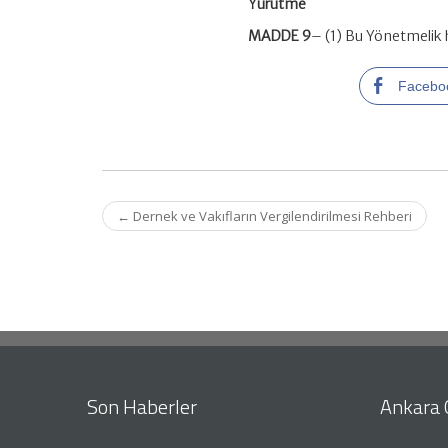
Yürütme
MADDE 9
– (1) Bu Yönetmelik 
Facebo
Post
←
Dernek ve Vakıfların Vergilendirilmesi Rehberi
navigation
Son Haberler
Ankara 