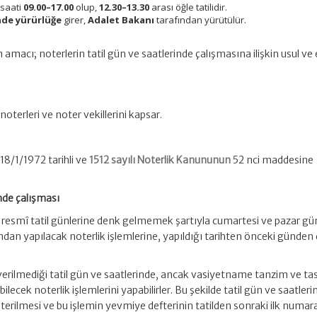
 saati
09.00–17.00
olup,
12.30–13.30
arası öğle tatilidir.
nde yürürlüğe
girer,
Adalet Bakanı
tarafından yürütülür.
amacı; noterlerin tatil gün ve saatlerinde çalışmasına ilişkin usul ve 
oterleri ve noter vekillerini kapsar.
18/1/1972 tarihli ve
1512 sayılı Noterlik Kanununun
52 nci maddesine
inde çalışması
, resmî tatil günlerine denk gelmemek şartıyla cumartesi ve pazar gün
fından yapılacak noterlik işlemlerine, yapıldığı tarihten önceki günde
.
verilmediği tatil gün ve saatlerinde, ancak vasiyetname tanzim ve tas
cek noterlik işlemlerini yapabilirler. Bu şekilde tatil gün ve saatleri
erilmesi ve bu işlemin yevmiye defterinin tatilden sonraki ilk numar