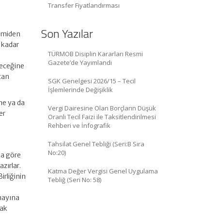
Transfer Fiyatlandırması
Son Yazılar
irmiden
i kadar
TÜRMOB Disiplin Kararları Resmi
Gazete’de Yayımlandı
eyeceğine
ktan
SGK Genelgesi 2026/15 – Tecil
İşlemlerinde Değişiklik
ine ya da
Vergi Dairesine Olan Borçların Düşük
er
Oranlı Tecil Faizi ile Taksitlendirilmesi
Rehberi ve İnfografik
Tahsilat Genel Tebliği (Seri:B Sıra
No:20)
na göre
azırlar.
Katma Değer Vergisi Genel Uygulama
irliğinin
Tebliğ (Seri No: 58)
onayına
rak