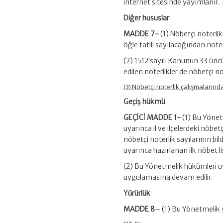
internet sitesinde yayımlanır.
Diğer hususlar
MADDE 7-
(1) Nöbetçi noterlik
öğle tatili sayılacağından note
(2) 1512 sayılı Kanunun 33 üncü
edilen noterlikler de nöbetçi no
(3) Nöbetçi noterlik çalışmalarınd
Geçiş hükmü
GEÇİCİ MADDE 1-
(1)
Bu Yönetm
uyarınca il ve ilçelerdeki nöbetç
nöbetçi noterlik sayılarının bil
uyarınca hazırlanan ilk nöbet li
(2) Bu Yönetmelik hükümleri uy
uygulamasına devam edilir.
Yürürlük
MADDE 8
– (1) Bu Yönetmelik y