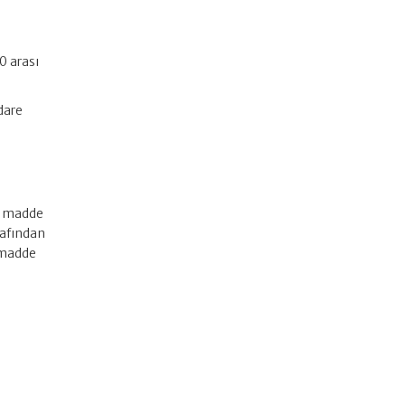
0 arası
idare
ci madde
arafından
ı madde