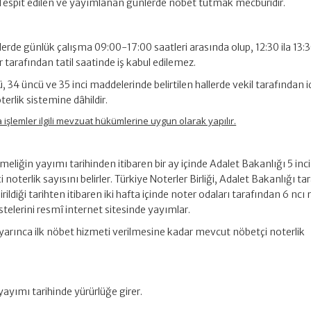
 Tespit edilen ve yayımlanan günlerde nöbet tutmak mecburidir.
lerde günlük çalışma 09:00-17:00 saatleri arasında olup, 12:30 ila 13:3
r tarafından tatil saatinde iş kabul edilemez.
, 34 üncü ve 35 inci maddelerinde belirtilen hallerde vekil tarafından 
terlik sistemine dâhildir.
a işlemler ilgili mevzuat hükümlerine uygun olarak yapılır.
eliğin yayımı tarihinden itibaren bir ay içinde Adalet Bakanlığı 5 in
i noterlik sayısını belirler. Türkiye Noterler Birliği, Adalet Bakanlığı t
dirildiği tarihten itibaren iki hafta içinde noter odaları tarafından 6 nc
stelerini resmî internet sitesinde yayımlar.
arınca ilk nöbet hizmeti verilmesine kadar mevcut nöbetçi noterlik
ayımı tarihinde yürürlüğe girer.