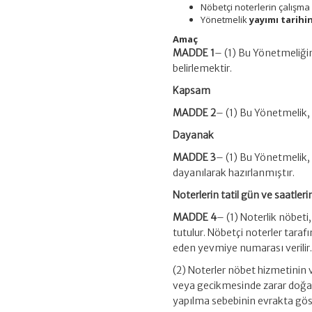
Nöbetçi noterlerin çalışma
Yönetmelik
yayımı tarihi
Amaç
MADDE 1
– (1) Bu Yönetmeliğin 
belirlemektir.
Kapsam
MADDE 2
– (1) Bu Yönetmelik, n
Dayanak
MADDE 3
– (1) Bu Yönetmelik, 
dayanılarak hazırlanmıştır.
Noterlerin tatil gün ve saatler
MADDE 4
– (1) Noterlik nöbeti
tutulur. Nöbetçi noterler tara
eden yevmiye numarası verilir
(2) Noterler nöbet hizmetinin 
veya gecikmesinde zarar doğabile
yapılma sebebinin evrakta göst