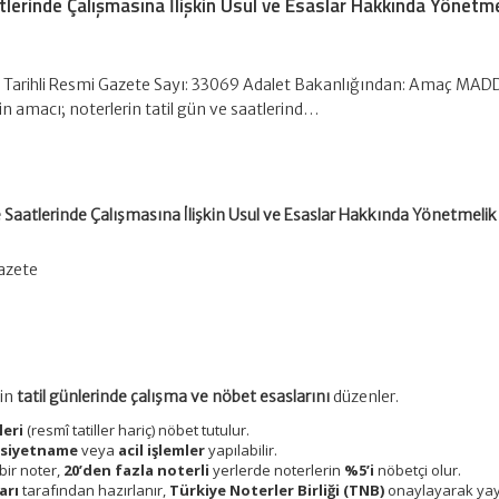
tlerinde Çalışmasına İlişkin Usul ve Esaslar Hakkında Yönetme
Tarihli Resmi Gazete Sayı: 33069 Adalet Bakanlığından: Amaç MADD
n amacı; noterlerin tatil gün ve saatlerind…
e Saatlerinde Çalışmasına İlişkin Usul ve Esaslar Hakkında Yönetmelik
azete
rin
tatil günlerinde çalışma ve nöbet esaslarını
düzenler.
leri
(resmî tatiller hariç) nöbet tutulur.
asiyetname
veya
acil işlemler
yapılabilir.
bir noter,
20’den fazla noterli
yerlerde noterlerin
%5’i
nöbetçi olur.
arı
tarafından hazırlanır,
Türkiye Noterler Birliği (TNB)
onaylayarak yay