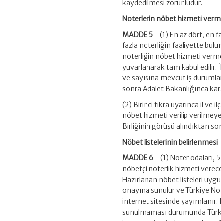
kaydedilmesi zorunludur.
Noterlerin nöbet hizmeti verm
MADDE 5
– (1) En az dört, en f
fazla noterliğin faaliyette bul
noterliğin nöbet hizmeti verm
yuvarlanarak tam kabul edilir. İ
ve sayısına mevcut iş durumları
sonra Adalet Bakanlığınca karar
(2) Birinci fıkra uyarınca il ve 
nöbet hizmeti verilip verilmey
Birliğinin görüşü alındıktan so
Nöbet listelerinin belirlenmesi
MADDE 6
– (1)
Noter odaları, 5
nöbetçi noterlik hizmeti verecek
Hazırlanan nöbet listeleri uyg
onayına sunulur ve Türkiye Note
internet sitesinde yayımlanır. B
sunulmaması durumunda Türkiye N