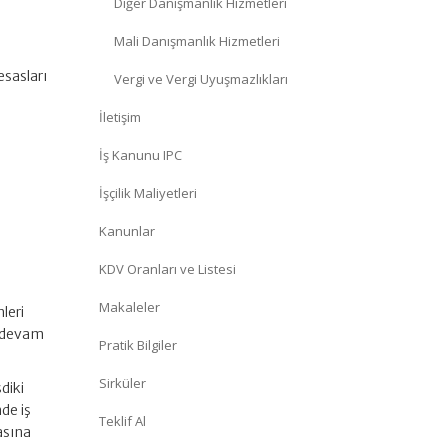
Diğer Danışmanlık Hizmetleri
Mali Danışmanlık Hizmetleri
esasları
Vergi ve Vergi Uyuşmazlıkları
İletişim
İş Kanunu IPC
İşçilik Maliyetleri
Kanunlar
KDV Oranları ve Listesi
Makaleler
leri
n devam
Pratik Bilgiler
Sirküler
diki
nde iş
Teklif Al
asına