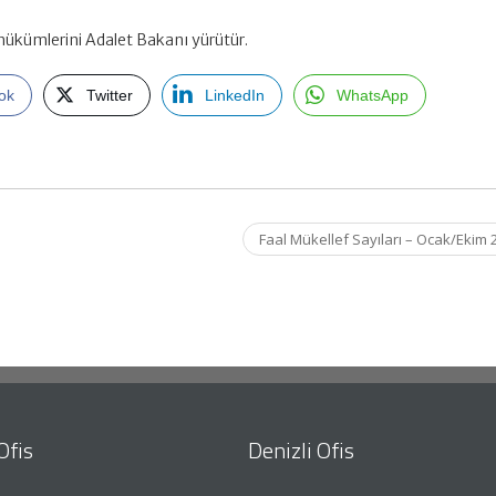
hükümlerini Adalet Bakanı yürütür.
ok
Twitter
LinkedIn
WhatsApp
Faal Mükellef Sayıları – Ocak/Ekim
Ofis
Denizli Ofis