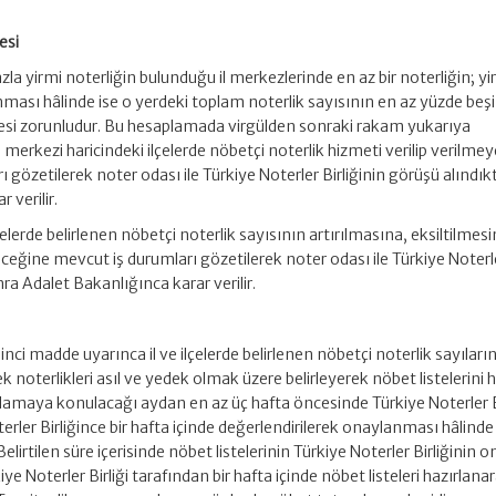
esi
azla yirmi noterliğin bulunduğu il merkezlerinde en az bir noterliğin; y
unması hâlinde ise o yerdeki toplam noterlik sayısının en az yüzde beş
esi zorunludur. Bu hesaplamada virgülden sonraki rakam yukarıya
l merkezi haricindeki ilçelerde nöbetçi noterlik hizmeti verilip verilm
 gözetilerek noter odası ile Türkiye Noterler Birliğinin görüşü alındı
 verilir.
ilçelerde belirlenen nöbetçi noterlik sayısının artırılmasına, eksiltilmes
eceğine mevcut iş durumları gözetilerek noter odası ile Türkiye Noterl
nra Adalet Bakanlığınca karar verilir.
 inci madde uyarınca il ve ilçelerde belirlenen nöbetçi noterlik sayıları
 noterlikleri asıl ve yedek olmak üzere belirleyerek nöbet listelerini h
ulamaya konulacağı aydan en az üç hafta öncesinde Türkiye Noterler B
rler Birliğince bir hafta içinde değerlendirilerek onaylanması hâlinde
elirtilen süre içerisinde nöbet listelerinin Türkiye Noterler Birliğinin 
oterler Birliği tarafından bir hafta içinde nöbet listeleri hazırlana