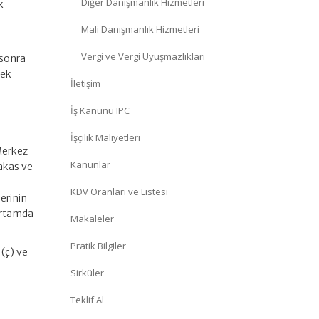
Diğer Danışmanlık Hizmetleri
k
Mali Danışmanlık Hizmetleri
Vergi ve Vergi Uyuşmazlıkları
 sonra
mek
İletişim
İş Kanunu IPC
İşçilik Maliyetleri
Merkez
Kanunlar
akas ve
KDV Oranları ve Listesi
lerinin
 ortamda
Makaleler
Pratik Bilgiler
 (ç) ve
Sirküler
Teklif Al