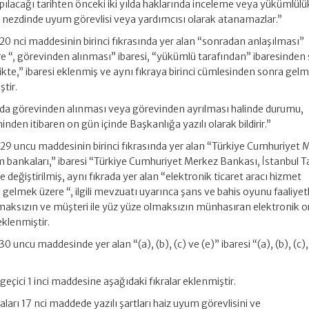
pılacağı tarihten önceki iki yılda haklarında inceleme veya yükümlülü
r nezdinde uyum görevlisi veya yardımcısı olarak atanamazlar.”
0 nci maddesinin birinci fıkrasında yer alan “sonradan anlaşılması”
e “, görevinden alınması” ibaresi, “yükümlü tarafından” ibaresinden
likte,” ibaresi eklenmiş ve aynı fıkraya birinci cümlesinden sonra gel
tir.
 da görevinden alınması veya görevinden ayrılması halinde durumu,
rihinden itibaren on gün içinde Başkanlığa yazılı olarak bildirir.”
29 uncu maddesinin birinci fıkrasında yer alan “Türkiye Cumhuriyet 
m bankaları,” ibaresi “Türkiye Cumhuriyet Merkez Bankası, İstanbul T
 değiştirilmiş, aynı fıkrada yer alan “elektronik ticaret aracı hizmet
 gelmek üzere “, ilgili mevzuatı uyarınca şans ve bahis oyunu faaliyet
unmaksızın ve müşteri ile yüz yüze olmaksızın münhasıran elektronik
eklenmiştir.
 uncu maddesinde yer alan “(a), (b), (c) ve (e)” ibaresi “(a), (b), (c),
eçici 1 inci maddesine aşağıdaki fıkralar eklenmiştir.
arı 17 nci maddede yazılı şartları haiz uyum görevlisini ve