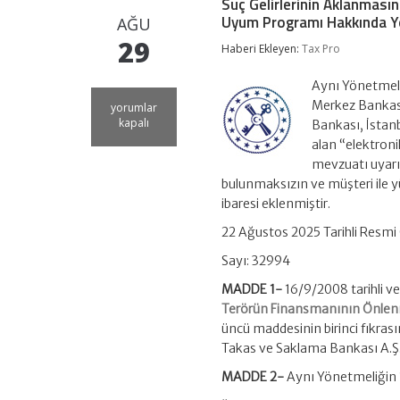
Suç Gelirlerinin Aklanması
Uyum Programı Hakkında Yö
AĞU
29
Haberi Ekleyen:
Tax Pro
Aynı Yönetmeli
Merkez Bankası
Suç
yorumlar
Gelirlerinin
kapalı
Bankası, İstanb
Aklanmasının
alan “elektroni
ve
mevzuatı uyarın
Terörün
Finansmanının
bulunmaksızın ve müşteri ile 
Önlenmesine
ibaresi eklenmiştir.
İlişkin
Yükümlülüklere
22 Ağustos 2025 Tarihli Resmi
Uyum
Programı
Sayı: 32994
Hakkında
Yönetmelikte
MADDE 1-
16/9/2008 tarihli 
Değişiklik
Terörün Finansmanının Önlen
Yapılmasına
üncü maddesinin birinci fıkrası
Dair
Takas ve Saklama Bankası A.Ş.” 
Yönetmelik
için
MADDE 2-
Aynı Yönetmeliğin 1