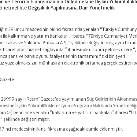
nın ve Terörün Finansmanının Önlenmesine İlişkin Yükümlülükl
netmelikte Değişiklik Yapılmasına Dair Yönetmelik
ğin 29 uncu maddesinin birinci fıkrasında yer alan “Türkiye Cumhuri
 ile kalkınma ve yatırım bankaları,” ibaresi “Türkiye Cumhuriyet Me
ul Takas ve Saklama Bankası A.Ş.,” şeklinde değiştirilmiş, aynı fıkrad
k ticaret aracı hizmet sağlayıcılar” ibaresinden sonra gelmek üzere “, il
ca şans ve bahis oyunu faaliyetlerinin tamamını fiziki bir işyeri
yüz yüze olmaksızın münhasıran elektronik ortamda gerçekleştiren ba
 Gazete
ve 26999 sayılı Resmî Gazete’de yayımlanan
Suç Gelirlerinin Aklanma
mesine İlişkin Yükümlülüklere Uyum Programı Hakkında Yönetmeliğ
nın (a) bendinde yer alan “kalkınma ve yatırım bankaları” ibaresi “İs
şeklinde değiştirilmiştir.
7 nci maddesinin ikinci fıkrasına aşağıdaki cümle eklenmiştir.