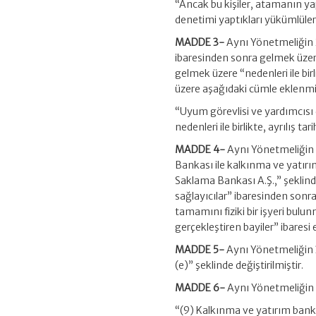
“Ancak bu kişiler, atamanın ya
denetimi yaptıkları yükümlüle
MADDE 3-
Aynı Yönetmeliğin 2
ibaresinden sonra gelmek üzer
gelmek üzere “nedenleri ile bir
üzere aşağıdaki cümle eklenmiş
“Uyum görevlisi ve yardımcısı
nedenleri ile birlikte, ayrılış ta
MADDE 4-
Aynı Yönetmeliğin 
Bankası ile kalkınma ve yatırı
Saklama Bankası A.Ş.,” şeklinde
sağlayıcılar” ibaresinden sonra
tamamını fiziki bir işyeri bul
gerçekleştiren bayiler” ibaresi 
MADDE 5-
Aynı Yönetmeliğin 30
(e)” şeklinde değiştirilmiştir.
MADDE 6-
Aynı Yönetmeliğin g
“(9) Kalkınma ve yatırım bankal