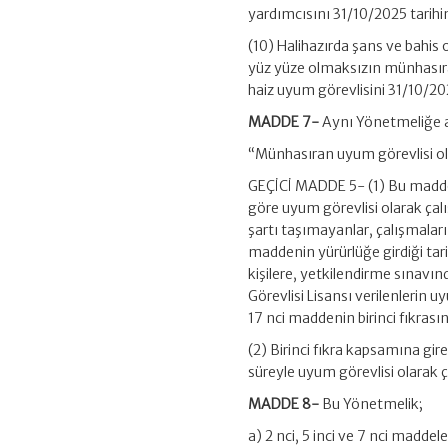
yardımcısını 31/10/2025 tarihi
(10) Halihazırda şans ve bahis 
yüz yüze olmaksızın münhasıra
haiz uyum görevlisini 31/10/202
MADDE 7-
Aynı Yönetmeliğe a
“Münhasıran uyum görevlisi ol
GEÇİCİ MADDE 5- (1) Bu maddeni
göre uyum görevlisi olarak çalı
şartı taşımayanlar, çalışmaları
maddenin yürürlüğe girdiği tarih
kişilere, yetkilendirme sınavın
Görevlisi Lisansı verilenlerin
17 nci maddenin birinci fıkrası
(2) Birinci fıkra kapsamına gire
süreyle uyum görevlisi olarak çal
MADDE 8-
Bu Yönetmelik;
a) 2 nci, 5 inci ve 7 nci maddel