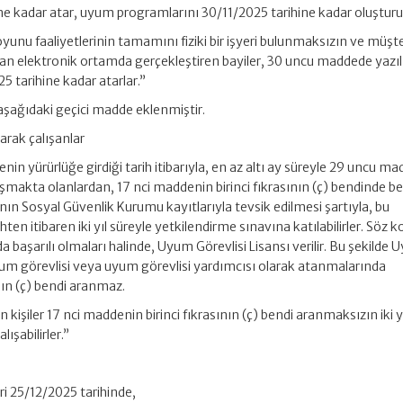
ne kadar atar, uyum programlarını 30/11/2025 tarihine kadar oluşturur
oyunu faaliyetlerinin tamamını fiziki bir işyeri bulunmaksızın ve müşter
n elektronik ortamda gerçekleştiren bayiler, 30 uncu maddede yazılı 
5 tarihine kadar atarlar.”
şağıdaki geçici madde eklenmiştir.
arak çalışanlar
n yürürlüğe girdiği tarih itibarıyla, en az altı ay süreyle 29 uncu m
şmakta olanlardan, 17 nci maddenin birinci fıkrasının (ç) bendinde bel
nın Sosyal Güvenlik Kurumu kayıtlarıyla tevsik edilmesi şartıyla, bu
ten itibaren iki yıl süreyle yetkilendirme sınavına katılabilirler. Söz 
da başarılı olmaları halinde, Uyum Görevlisi Lisansı verilir. Bu şekilde
 uyum görevlisi veya uyum görevlisi yardımcısı olarak atanmalarında
nın (ç) bendi aranmaz.
n kişiler 17 nci maddenin birinci fıkrasının (ç) bendi aranmaksızın iki y
ışabilirler.”
eri 25/12/2025 tarihinde,