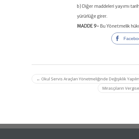
b) Diğer maddeleri yayımı tari
yürürlüğe girer.
MADDE 9-
Bu Yönetmelik hükü
Facebo
Post
←
Okul Servis Araçları Yönetmeliğinde Değişiklik Yapıl
navigation
Mirasçıların Vergise