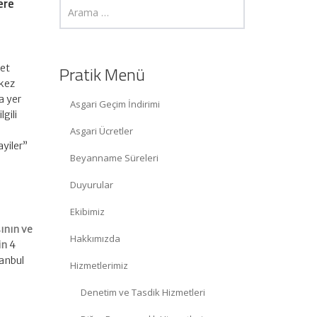
ere
yet
Pratik Menü
rkez
a yer
Asgari Geçim İndirimi
gili
Asgari Ücretler
yiler”
Beyanname Süreleri
Duyurular
Ekibimiz
sının ve
Hakkımızda
in
4
tanbul
Hizmetlerimiz
Denetim ve Tasdik Hizmetleri