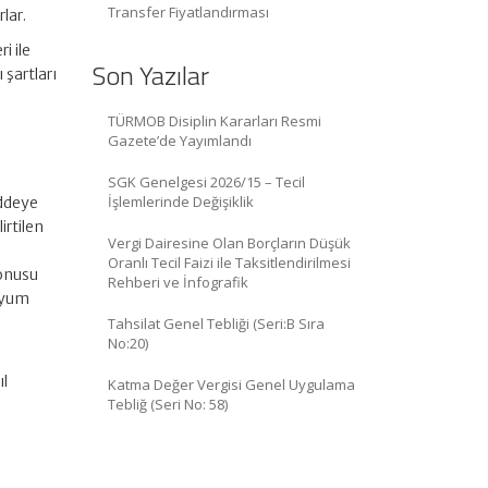
Transfer Fiyatlandırması
lar.
i ile
Son Yazılar
şartları
TÜRMOB Disiplin Kararları Resmi
Gazete’de Yayımlandı
SGK Genelgesi 2026/15 – Tecil
İşlemlerinde Değişiklik
addeye
irtilen
Vergi Dairesine Olan Borçların Düşük
Oranlı Tecil Faizi ile Taksitlendirilmesi
konusu
Rehberi ve İnfografik
 Uyum
Tahsilat Genel Tebliği (Seri:B Sıra
No:20)
ıl
Katma Değer Vergisi Genel Uygulama
Tebliğ (Seri No: 58)