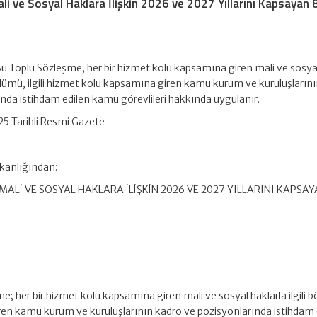
li ve Sosyal Haklara İlişkin 2026 ve 2027 Yıllarını Kapsayan 8
u Toplu Sözleşme; her bir hizmet kolu kapsamına giren mali ve sosya
 bölümü, ilgili hizmet kolu kapsamına giren kamu kurum ve kuruluşların
nda istihdam edilen kamu görevlileri hakkında uygulanır.
5 Tarihli Resmi Gazete
kanlığından:
ALİ VE SOSYAL HAKLARA İLİŞKİN 2026 VE 2027 YILLARINI KAPSAY
; her bir hizmet kolu kapsamına giren mali ve sosyal haklarla ilgili 
iren kamu kurum ve kuruluşlarının kadro ve pozisyonlarında istihdam 