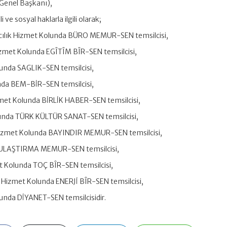
enel Başkanı),
 ve sosyal haklarla ilgili olarak;
tacılık Hizmet Kolunda BÜRO MEMUR-SEN temsilcisi,
izmet Kolunda EGÎTÎM BÎR-SEN temsilcisi,
lunda SAGLIK-SEN temsilcisi,
nda BEM-BİR-SEN temsilcisi,
izmet Kolunda BİRLİK HABER-SEN temsilcisi,
lunda TÜRK KÜLTÜR SANAT-SEN temsilcisi,
y Hizmet Kolunda BAYINDIR MEMUR-SEN temsilcisi,
 ULAŞTIRMA MEMUR-SEN temsilcisi,
t Kolunda TOÇ BÎR-SEN temsilcisi,
k Hizmet Kolunda ENERJİ BÎR-SEN temsilcisi,
lunda DİYANET-SEN temsilcisidir.