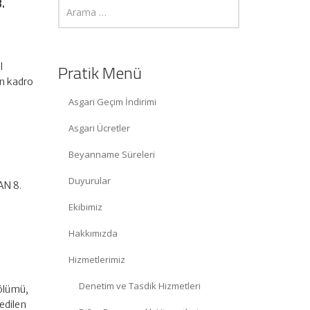
.
l
Pratik Menü
ın kadro
Asgari Geçim İndirimi
Asgari Ücretler
Beyanname Süreleri
Duyurular
AN 8.
Ekibimiz
Hakkımızda
Hizmetlerimiz
Denetim ve Tasdik Hizmetleri
bölümü,
edilen