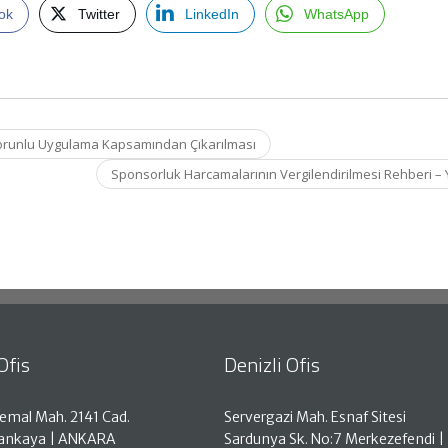
ok
Twitter
LinkedIn
WhatsApp
n Zorunlu Uygulama Kapsamından Çıkarılması
Sponsorluk Harcamalarının Vergilendirilmesi Rehberi –
Ofis
Denizli Ofis
emal Mah. 2141 Cad.
Servergazi Mah. Esnaf Sitesi
Çankaya | ANKARA
Sardunya Sk. No:7 Merkezefendi |