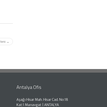
 Yeni
→
Antalya Ofis
Aşağı Hisar Mah. Hisar Cad. No:18
Kat:1 Manavgat | ANTALYA