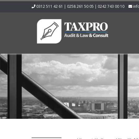
0312 511 42 61 | 0258 261 50 05 | 0242 743 00 10
inf