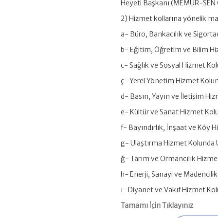
Heyeti Başkanı (MEMUR-SEN G
2) Hizmet kollarına yönelik mali
a- Büro, Bankacılık ve Sigor
b- Eğitim, Öğretim ve Bilim H
c- Sağlık ve Sosyal Hizmet Ko
ç- Yerel Yönetim Hizmet Kolu
d- Basın, Yayın ve İletişim H
e- Kültür ve Sanat Hizmet Ko
f- Bayındırlık, İnşaat ve Kö
g- Ulaştırma Hizmet Kolunda
ğ- Tarım ve Ormancılık Hizme
h- Enerji, Sanayi ve Madencili
ı- Diyanet ve Vakıf Hizmet Ko
Tamamı İçin Tıklayınız