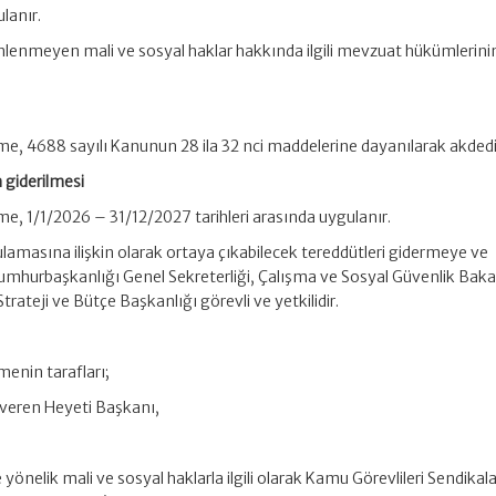
lanır.
lenmeyen mali ve sosyal haklar hakkında ilgili mevzuat hükümlerini
.
e, 4688 sayılı Kanunun 28 ila 32 nci maddelerine dayanılarak akdedil
n giderilmesi
e, 1/1/2026 – 31/12/2027 tarihleri arasında uygulanır.
amasına ilişkin olarak ortaya çıkabilecek tereddütleri gidermeye ve
hurbaşkanlığı Genel Sekreterliği, Çalışma ve Sosyal Güvenlik Bakan
trateji ve Bütçe Başkanlığı görevli ve yetkilidir.
enin tarafları;
veren Heyeti Başkanı,
yönelik mali ve sosyal haklarla ilgili olarak Kamu Görevlileri Sendikala