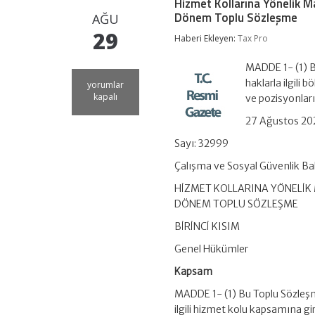
Hizmet Kollarına Yönelik Ma
Dönem Toplu Sözleşme
AĞU
29
Haberi Ekleyen:
Tax Pro
MADDE 1- (1) B
haklarla ilgili
Hizmet
yorumlar
Kollarına
kapalı
ve pozisyonları
Yönelik
Mali
27 Ağustos 202
ve
Sayı: 32999
Sosyal
Haklara
Çalışma ve Sosyal Güvenlik Ba
İlişkin
2026
HİZMET KOLLARINA YÖNELİK M
ve
2027
DÖNEM TOPLU SÖZLEŞME
Yıllarını
BİRİNCİ KISIM
Kapsayan
8.
Genel Hükümler
Dönem
Toplu
Kapsam
Sözleşme
için
MADDE 1- (1) Bu Toplu Sözleşme
ilgili hizmet kolu kapsamına g