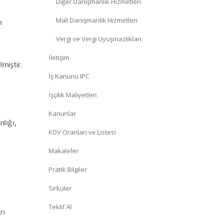
Diğer Danışmanlık Hizmetleri
Mali Danışmanlık Hizmetleri
n
Vergi ve Vergi Uyuşmazlıkları
İletişim
miştir.
İş Kanunu IPC
İşçilik Maliyetleri
Kanunlar
lığı,
KDV Oranları ve Listesi
Makaleler
Pratik Bilgiler
Sirküler
Teklif Al
rı