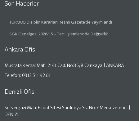
Son Haberler
TÜRMOB Disiplin Kararları Resmi Gazete’de Yayımlandı
SGK Genelgesi 2026/15 – Tecil İşlemlerinde Değişiklik
Ankara Ofis
Mustafa Kemal Mah. 2141 Cad. No:35/8 Çankaya | ANKARA
Telefon: 0312 511 42 61
Denizli Ofis
Servergazi Mah. Esnaf Sitesi Sardunya Sk. No:7 Merkezefendi |
DENİZLİ
Telefon: 0258 261 50 05