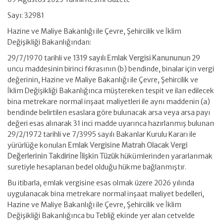
Sayı: 32981
Hazine ve Maliye Bakanlığı ile Çevre, Şehircilik ve İklim
Değişikliği Bakanlığından:
29/7/1970 tarihli ve
1319 sayılı Emlak Vergisi Kanununun
29
uncu maddesinin birinci fıkrasının (b) bendinde, binalar için vergi
değerinin, Hazine ve Maliye Bakanlığı ile Çevre, Şehircilik ve
İklim Değişikliği Bakanlığınca müştereken tespit ve ilan edilecek
bina metrekare normal inşaat maliyetleri ile aynı maddenin (a)
bendinde belirtilen esaslara göre bulunacak arsa veya arsa payı
değeri esas alınarak 31 inci madde uyarınca hazırlanmış bulunan
29/2/1972 tarihli ve 7/3995 sayılı Bakanlar Kurulu Kararı ile
yürürlüğe konulan
Emlak Vergisine Matrah Olacak Vergi
Değerlerinin Takdirine İlişkin Tüzük
hükümlerinden yararlanmak
suretiyle hesaplanan bedel olduğu hükme bağlanmıştır.
Bu itibarla, emlak vergisine esas olmak üzere 2026 yılında
uygulanacak bina metrekare normal inşaat maliyet bedelleri,
Hazine ve Maliye Bakanlığı ile Çevre, Şehircilik ve İklim
Değişikliği Bakanlığınca bu Tebliğ ekinde yer alan cetvelde