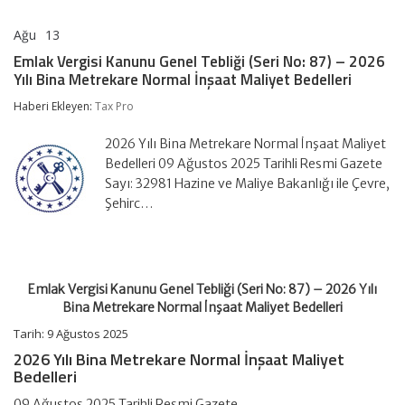
Ağu
13
Emlak
yorumlar kapalı
Vergisi
Emlak Vergisi Kanunu Genel Tebliği (Seri No: 87) – 2026
Kanunu
Yılı Bina Metrekare Normal İnşaat Maliyet Bedelleri
Genel
Tebliği
Haberi Ekleyen:
Tax Pro
(Seri
No:
87)
2026 Yılı Bina Metrekare Normal İnşaat Maliyet
–
Bedelleri 09 Ağustos 2025 Tarihli Resmi Gazete
2026
Sayı: 32981 Hazine ve Maliye Bakanlığı ile Çevre,
Yılı
Şehirc…
Bina
Metrekare
Normal
İnşaat
Maliyet
Bedelleri
Emlak Vergisi Kanunu Genel Tebliği (Seri No: 87) – 2026 Yılı
için
Bina Metrekare Normal İnşaat Maliyet Bedelleri
Tarih: 9 Ağustos 2025
2026 Yılı Bina Metrekare Normal İnşaat Maliyet
Bedelleri
09 Ağustos 2025 Tarihli Resmi Gazete