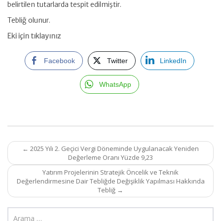
belirtilen tutarlarda tespit edilmiştir.
Tebliğ olunur.
Eki için tıklayınız
Facebook
Twitter
LinkedIn
WhatsApp
Post
←
2025 Yılı 2. Geçici Vergi Döneminde Uygulanacak Yeniden
navigation
Değerleme Oranı Yüzde 9,23
Yatırım Projelerinin Stratejik Öncelik ve Teknik
Değerlendirmesine Dair Tebliğde Değişiklik Yapılması Hakkında
Tebliğ
→