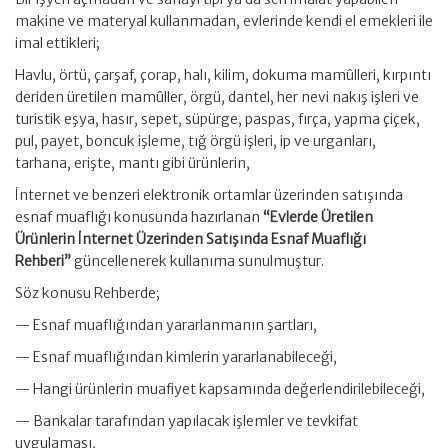
makine ve materyal kullanmadan, evlerinde kendi el emekleri ile
imal ettikleri;
Havlu, örtü, çarşaf, çorap, halı, kilim, dokuma mamûlleri, kırpıntı
deriden üretilen mamûller, örgü, dantel, her nevi nakış işleri ve
turistik eşya, hasır, sepet, süpürge, paspas, fırça, yapma çiçek,
pul, payet, boncuk işleme, tığ örgü işleri, ip ve urganları,
tarhana, erişte, mantı gibi ürünlerin,
İnternet ve benzeri elektronik ortamlar üzerinden satışında
esnaf muaflığı konusunda hazırlanan
“Evlerde Üretilen
Ürünlerin İnternet Üzerinden Satışında Esnaf Muaflığı
Rehberi”
güncellenerek kullanıma sunulmuştur.
Söz konusu Rehberde;
— Esnaf muaflığından yararlanmanın şartları,
— Esnaf muaflığından kimlerin yararlanabileceği,
— Hangi ürünlerin muafiyet kapsamında değerlendirilebileceği,
— Bankalar tarafından yapılacak işlemler ve tevkifat
uygulaması,