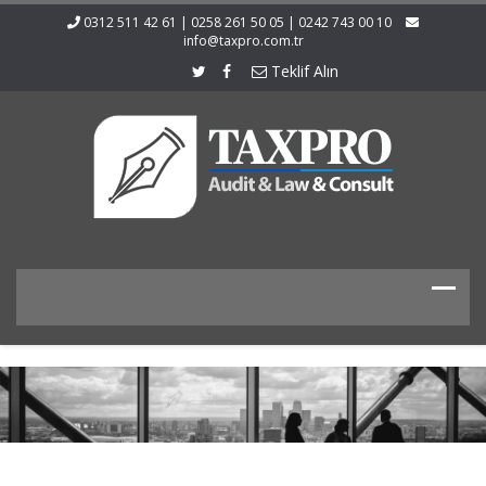
0312 511 42 61 | 0258 261 50 05 | 0242 743 00 10
info@taxpro.com.tr
Teklif Alın