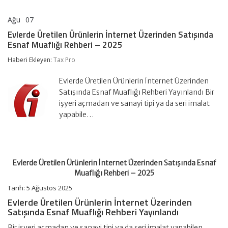
Ağu
07
Evlerde
yorumlar kapalı
Üretilen
Evlerde Üretilen Ürünlerin İnternet Üzerinden Satışında
Ürünlerin
Esnaf Muaflığı Rehberi – 2025
İnternet
Üzerinden
Haberi Ekleyen:
Tax Pro
Satışında
Esnaf
Muaflığı
Evlerde Üretilen Ürünlerin İnternet Üzerinden
Rehberi
Satışında Esnaf Muaflığı Rehberi Yayınlandı Bir
–
işyeri açmadan ve sanayi tipi ya da seri imalat
2025
yapabile…
için
Evlerde Üretilen Ürünlerin İnternet Üzerinden Satışında Esnaf
Muaflığı Rehberi – 2025
Tarih: 5 Ağustos 2025
Evlerde Üretilen Ürünlerin İnternet Üzerinden
Satışında Esnaf Muaflığı Rehberi Yayınlandı
Bir işyeri açmadan ve sanayi tipi ya da seri imalat yapabilen