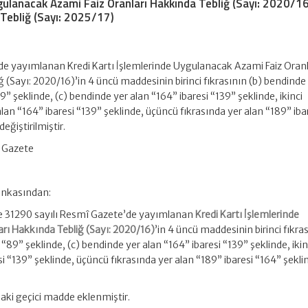
ygulanacak Azami Faiz Oranları Hakkında Tebliğ (Sayı: 2020/16
 Tebliğ (Sayı: 2025/17)
e yayımlanan Kredi Kartı İşlemlerinde Uygulanacak Azami Faiz Oranl
 (Sayı: 2020/16)’in 4 üncü maddesinin birinci fıkrasının (b) bendinde
89” şeklinde, (c) bendinde yer alan “164” ibaresi “139” şeklinde, ikinci
alan “164” ibaresi “139” şeklinde, üçüncü fıkrasında yer alan “189” iba
eğiştirilmiştir.
 Gazete
ankasından:
ve 31290 sayılı Resmî Gazete’de yayımlanan
Kredi Kartı İşlemlerinde
rı Hakkında Tebliğ (Sayı: 2020/16)
’in 4 üncü maddesinin birinci fıkras
 “89” şeklinde, (c) bendinde yer alan “164” ibaresi “139” şeklinde, ikin
si “139” şeklinde, üçüncü fıkrasında yer alan “189” ibaresi “164” şekli
aki geçici madde eklenmiştir.