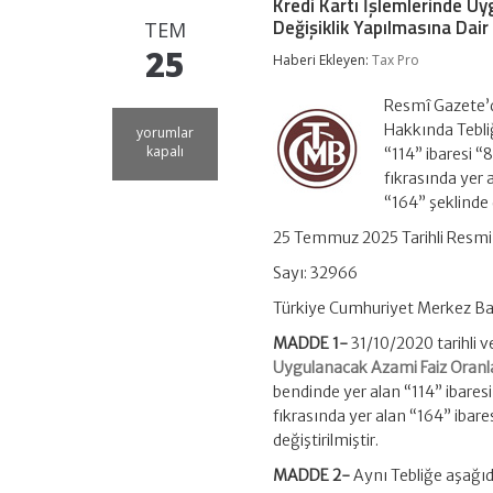
Kredi Kartı İşlemlerinde U
Değişiklik Yapılmasına Dair
TEM
25
Haberi Ekleyen:
Tax Pro
Resmî Gazete’d
Hakkında Tebliğ
Kredi
yorumlar
Kartı
kapalı
“114” ibaresi “
İşlemlerinde
fıkrasında yer 
Uygulanacak
“164” şeklinde d
Azami
Faiz
25 Temmuz 2025 Tarihli Resmi
Oranları
Hakkında
Sayı: 32966
Tebliğ
(Sayı:
Türkiye Cumhuriyet Merkez B
2020/16)’de
Değişiklik
MADDE 1-
31/10/2020 tarihli 
Yapılmasına
Uygulanacak Azami Faiz Oranla
Dair
bendinde yer alan “114” ibaresi
Tebliğ
(Sayı:
fıkrasında yer alan “164” ibare
2025/17)
değiştirilmiştir.
için
MADDE 2-
Aynı Tebliğe aşağıd