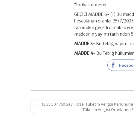
“İntibak dönemi
GEÇİCİ MADDE 6- (1) Bu maddey
hesaplanan oranlar 25/7/2025 t
tarihinden geçerli olmak üzer
maddenin yayımı tarihinden ön
MADDE 3-
Bu Tebliğ yayımı tar
MADDE 4-
Bu Tebliğ hükümler
Facebo
Post
←
13:35:50 4760 Sayılı Özel Tüketim Vergisi Kanununa Ekl
navigation
Tüketim Vergisi Oranlarına E