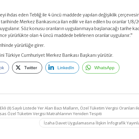
i ihdas eden Tebliğ ile 4 üncü maddede yapılan değişiklik çerçevesi
arihinde Merkez Bankasınca ilan edilir ve ilan edilen bu oranlar 1/8/
e uygulanır. Söz konusu oranların uygulanmaya başlanacağı tarihe ka
ce yürürlükte olan 4 üncü maddede belirlenen oranlar uygulanır.”
ihinde yürürlüğe girer.
ini Türkiye Cumhuriyet Merkez Bankası Başkanı yürütür.
ok
Twitter
LinkedIn
WhatsApp
i (II) Sayılı Listede Yer Alan Bazı Malların, Özel Tüketim Vergisi Oranları il
sas Özel Tüketim Vergisi Matrahlarının Yeniden Tespiti
İzaha Davet Uygulamasına İlişkin İnfografik Yayın