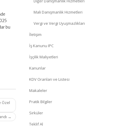
Diğer Danışmanlık Hizmetleri
Mali Danışmanlık Hizmetleri
nde
2025
Vergi ve Vergi Uyuşmazlıkları
dar bu
İletişim
İş Kanunu IPC
İşçilik Maliyetleri
Kanunlar
KDV Oranları ve Listesi
Makaleler
Pratik Bilgiler
e Özel
Sirküler
landı
→
Teklif Al