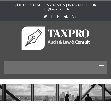
0312 511 42 61 | 0258 261 50 05 | 0242 743 00 10
info@taxpro.com.tr
Teklif Alın