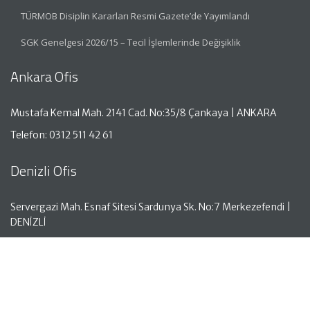
TÜRMOB Disiplin Kararları Resmi Gazete’de Yayımlandı
SGK Genelgesi 2026/15 – Tecil İşlemlerinde Değişiklik
Ankara Ofis
Mustafa Kemal Mah. 2141 Cad. No:35/8 Çankaya | ANKARA
Telefon: 0312 511 42 61
Denizli Ofis
Servergazi Mah. Esnaf Sitesi Sardunya Sk. No:7 Merkezefendi |
DENİZLİ
Telefon: 0258 261 50 05
Antalya Ofis