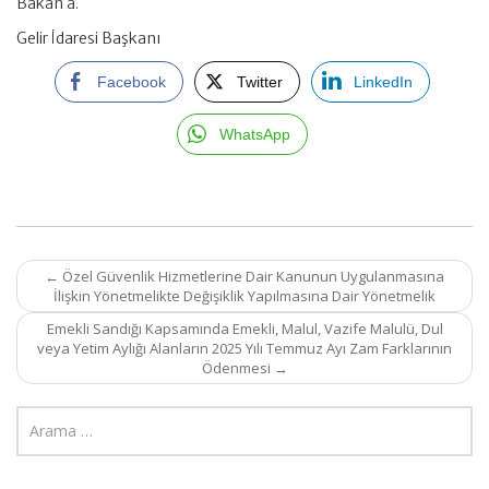
Bakan a.
Gelir İdaresi Başkanı
Facebook
Twitter
LinkedIn
WhatsApp
Post
←
Özel Güvenlik Hizmetlerine Dair Kanunun Uygulanmasına
navigation
İlişkin Yönetmelikte Değişiklik Yapılmasına Dair Yönetmelik
Emekli Sandığı Kapsamında Emekli, Malul, Vazife Malulü, Dul
veya Yetim Aylığı Alanların 2025 Yılı Temmuz Ayı Zam Farklarının
Ödenmesi
→