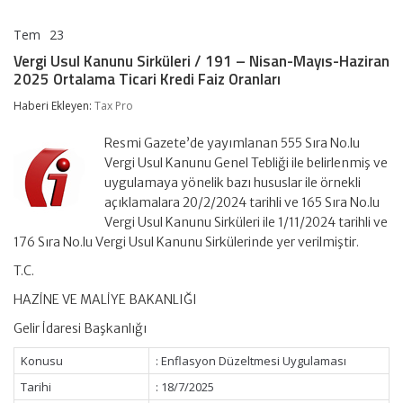
Tem
23
Vergi
yorumlar kapalı
Usul
Vergi Usul Kanunu Sirküleri / 191 – Nisan-Mayıs-Haziran
Kanunu
2025 Ortalama Ticari Kredi Faiz Oranları
Sirküleri
/
Haberi Ekleyen:
Tax Pro
191
–
Nisan-
Resmi Gazete’de yayımlanan 555 Sıra No.lu
Mayıs-
Vergi Usul Kanunu Genel Tebliği ile belirlenmiş ve
Haziran
uygulamaya yönelik bazı hususlar ile örnekli
2025
açıklamalara 20/2/2024 tarihli ve 165 Sıra No.lu
Ortalama
Ticari
Vergi Usul Kanunu Sirküleri ile 1/11/2024 tarihli ve
Kredi
176 Sıra No.lu Vergi Usul Kanunu Sirkülerinde yer verilmiştir.
Faiz
Oranları
T.C.
için
HAZİNE VE MALİYE BAKANLIĞI
Gelir İdaresi Başkanlığı
Konusu
: Enflasyon Düzeltmesi Uygulaması
Tarihi
: 18/7/2025