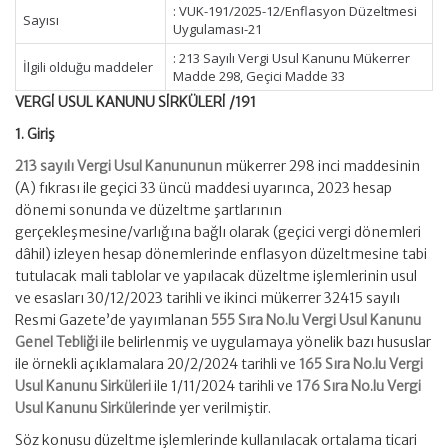
: VUK-191/2025-12/Enflasyon Düzeltmesi
Sayısı
Uygulaması-21
: 213 Sayılı Vergi Usul Kanunu Mükerrer
İlgili olduğu maddeler
Madde 298, Geçici Madde 33
VERGİ USUL KANUNU SİRKÜLERİ /191
1. Giriş
213 sayılı Vergi Usul Kanununun
mükerrer 298 inci maddesinin
(A) fıkrası ile geçici 33 üncü maddesi uyarınca, 2023 hesap
dönemi sonunda ve düzeltme şartlarının
gerçekleşmesine/varlığına bağlı olarak (geçici vergi dönemleri
dâhil) izleyen hesap dönemlerinde enflasyon düzeltmesine tabi
tutulacak mali tablolar ve yapılacak düzeltme işlemlerinin usul
ve esasları 30/12/2023 tarihli ve ikinci mükerrer 32415 sayılı
Resmi Gazete’de yayımlanan
555 Sıra No.lu Vergi Usul Kanunu
Genel Tebliği
ile belirlenmiş ve uygulamaya yönelik bazı hususlar
ile örnekli açıklamalara 20/2/2024 tarihli ve
165 Sıra No.lu Vergi
Usul Kanunu Sirküleri
ile 1/11/2024 tarihli ve
176 Sıra No.lu Vergi
Usul Kanunu Sirkülerinde
yer verilmiştir.
Söz konusu düzeltme işlemlerinde kullanılacak ortalama ticari