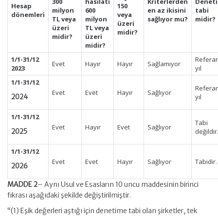
300
hasılatı
Kriterlerden
Denet
Hesap
150
milyon
600
en az ikisini
tabi
dönemleri
veya
TL veya
milyon
sağlıyor mu?
midir?
üzeri
üzeri
TL veya
midir?
midir?
üzeri
midir?
1/1-31/12
Refera
Evet
Hayır
Hayır
Sağlamıyor
2023
yıl
1/1-31/12
Refera
Evet
Evet
Hayır
Sağlıyor
2024
yıl
1/1-31/12
Tabi
Evet
Hayır
Evet
Sağlıyor
2025
değildir
1/1-31/12
Evet
Evet
Hayır
Sağlıyor
Tabidir.
2026
MADDE 2
– Aynı Usul ve Esasların 10 uncu maddesinin birinci
fıkrası aşağıdaki şekilde değiştirilmiştir.
“(1) Eşik değerleri aştığı için denetime tabi olan şirketler, tek