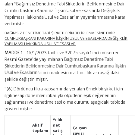
alan “Bağımsız Denetime Tabi Şirketlerin Belirlenmesine Dair
Cumhurbaşkanı Kararına İlişkin Usul ve Esaslarda Değişiklik
Yapılması Hakkında Usul ve Esaslar”ın yayımlanmasına karar
verilmiştir.
BAĞIMSIZ DENETİME TABİ ŞİRKETLERİN BELİRLENMESİNE DAİR
CUMHURBAŞKANI KARARINA İLİŞKİN USUL VE ESASLARDA DEĞİŞİKLİK
YAPILMASI HAKKINDA USUL VE ESASLAR
MADDE 1
– 16/1/2023 tarihli ve 32075 sayılı 1 inci mükerrer
Resmî Gazete’de yayımlanan
Bağımsız Denetime Tabi
Şirketlerin Belirlenmesine Dair Cumhurbaşkanı Kararına İlişkin
Usul ve Esasların
5 inci maddesinin altıncı fıkrası aşağıdaki
şekilde değiştirilmiştir.
“(6) Dördüncü fıkra kapsamında yer alan örnek bir şirket için
ilgili hesap dönemleri itibarıyla ölçütlerin eşik değerlerinin
sağlanması ve denetime tabi olma durumu aşağıdaki tabloda
gösterilmiştir:
Yıllık
Aktif
net
Çalışan
toplamı
satış
sayısı