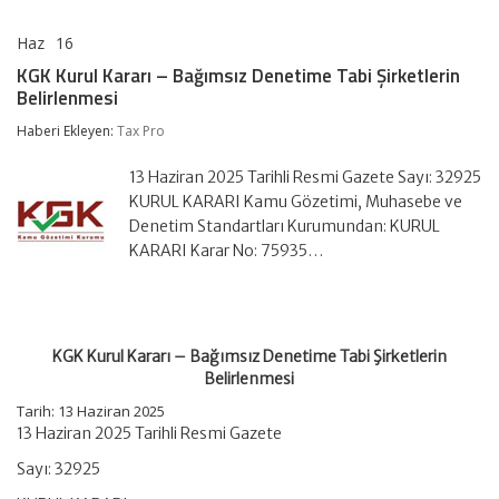
Haz
16
KGK
yorumlar kapalı
Kurul
KGK Kurul Kararı – Bağımsız Denetime Tabi Şirketlerin
Kararı
Belirlenmesi
–
Bağımsız
Haberi Ekleyen:
Tax Pro
Denetime
Tabi
Şirketlerin
13 Haziran 2025 Tarihli Resmi Gazete Sayı: 32925
Belirlenmesi
KURUL KARARI Kamu Gözetimi, Muhasebe ve
için
Denetim Standartları Kurumundan: KURUL
KARARI Karar No: 75935…
KGK Kurul Kararı – Bağımsız Denetime Tabi Şirketlerin
Belirlenmesi
Tarih: 13 Haziran 2025
13 Haziran 2025 Tarihli Resmi Gazete
Sayı: 32925