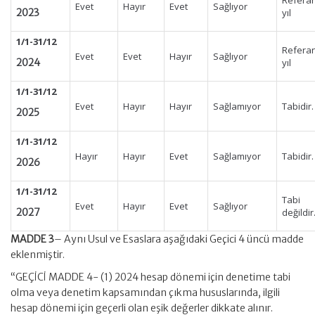
Refera
Evet
Hayır
Evet
Sağlıyor
2023
yıl
1/1-31/12
Refera
Evet
Evet
Hayır
Sağlıyor
2024
yıl
1/1-31/12
Evet
Hayır
Hayır
Sağlamıyor
Tabidir.
2025
1/1-31/12
Hayır
Hayır
Evet
Sağlamıyor
Tabidir.
2026
1/1-31/12
Tabi
Evet
Hayır
Evet
Sağlıyor
2027
değildir
MADDE 3
– Aynı Usul ve Esaslara aşağıdaki Geçici 4 üncü madde
eklenmiştir.
“GEÇİCİ MADDE 4- (1) 2024 hesap dönemi için denetime tabi
olma veya denetim kapsamından çıkma hususlarında, ilgili
hesap dönemi için geçerli olan eşik değerler dikkate alınır.