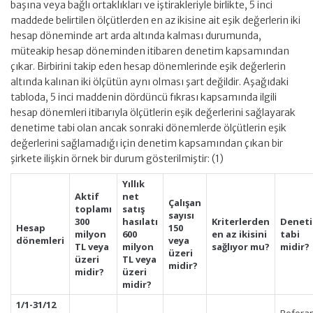
başına veya bağlı ortaklıkları ve iştirakleriyle birlikte, 5 inci
maddede belirtilen ölçütlerden en az ikisine ait eşik değerlerin iki
hesap döneminde art arda altında kalması durumunda,
müteakip hesap döneminden itibaren denetim kapsamından
çıkar. Birbirini takip eden hesap dönemlerinde eşik değerlerin
altında kalınan iki ölçütün aynı olması şart değildir. Aşağıdaki
tabloda, 5 inci maddenin dördüncü fıkrası kapsamında ilgili
hesap dönemleri itibarıyla ölçütlerin eşik değerlerini sağlayarak
denetime tabi olan ancak sonraki dönemlerde ölçütlerin eşik
değerlerini sağlamadığı için denetim kapsamından çıkan bir
şirkete ilişkin örnek bir durum gösterilmiştir: (1)
Yıllık
Aktif
net
Çalışan
toplamı
satış
sayısı
300
hasılatı
Kriterlerden
Denet
Hesap
150
milyon
600
en az ikisini
tabi
dönemleri
veya
TL veya
milyon
sağlıyor mu?
midir?
üzeri
üzeri
TL veya
midir?
midir?
üzeri
midir?
1/1-31/12