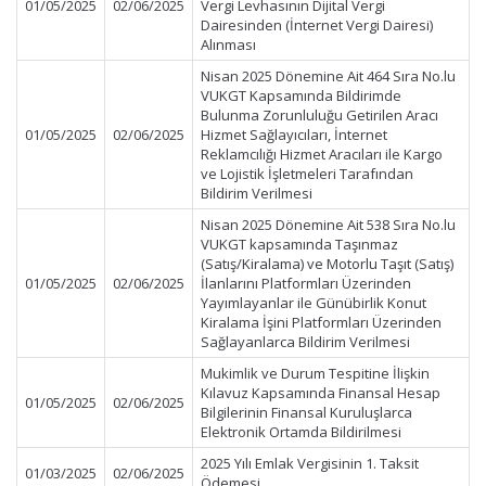
01/05/2025
02/06/2025
Vergi Levhasının Dijital Vergi
Dairesinden (İnternet Vergi Dairesi)
Alınması
Nisan 2025 Dönemine Ait 464 Sıra No.lu
VUKGT Kapsamında Bildirimde
Bulunma Zorunluluğu Getirilen Aracı
01/05/2025
02/06/2025
Hizmet Sağlayıcıları, İnternet
Reklamcılığı Hizmet Aracıları ile Kargo
ve Lojistik İşletmeleri Tarafından
Bildirim Verilmesi
Nisan 2025 Dönemine Ait 538 Sıra No.lu
VUKGT kapsamında Taşınmaz
(Satış/Kiralama) ve Motorlu Taşıt (Satış)
01/05/2025
02/06/2025
İlanlarını Platformları Üzerinden
Yayımlayanlar ile Günübirlik Konut
Kiralama İşini Platformları Üzerinden
Sağlayanlarca Bildirim Verilmesi
Mukimlik ve Durum Tespitine İlişkin
Kılavuz Kapsamında Finansal Hesap
01/05/2025
02/06/2025
Bilgilerinin Finansal Kuruluşlarca
Elektronik Ortamda Bildirilmesi
2025 Yılı Emlak Vergisinin 1. Taksit
01/03/2025
02/06/2025
Ödemesi