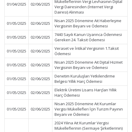
Mükelleflerinin Vergi Levhasının Dijital
01/04/2025
02/06/2025
Vergi Dairesinden (İnternet Vergi
Dairesi) Alınması
Nisan 2025 Dönemine Ait Haberleşme
01/05/2025
02/06/2025
Vergisinin Beyanı ve Ödemesi
7440 Sayılı Kanun Uyarınca Ödenmesi
01/05/2025
02/06/2025
Gereken 24. Taksit Ödemesi
Veraset ve İntikal Vergisinin 1.Taksit
01/05/2025
02/06/2025
Ödemesi
Nisan 2025 Dönemine Ait Dijital Hizmet
01/05/2025
02/06/2025
Vergisinin Beyanı ve Ödemesi
Denetim Kuruluşları Yetkilendirme
01/05/2025
02/06/2025
Belgesi Yıllık Harç Ödemesi
Elektrik Üretimi Lisans Harçları Yıllık
01/05/2025
02/06/2025
Harç Ödemesi
Nisan 2025 Dönemine Ait Kurumlar
01/05/2025
02/06/2025
Vergisi Mükellefleri İçin Turizm Payının
Beyanı ve Ödemesi
2024 Yılına Ait Kurumlar Vergisi
Mükelleflerinin (Sermaye Şirketlerinin)