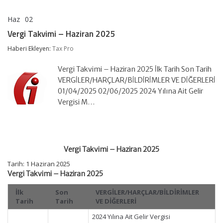
Haz
02
Vergi
yorumlar kapalı
Takvimi
Vergi Takvimi – Haziran 2025
–
Haziran
Haberi Ekleyen:
Tax Pro
2025
için
Vergi Takvimi – Haziran 2025 İlk Tarih Son Tarih
VERGİLER/HARÇLAR/BİLDİRİMLER VE DİĞERLERİ
01/04/2025 02/06/2025 2024 Yılına Ait Gelir
Vergisi M…
Vergi Takvimi – Haziran 2025
Tarih: 1 Haziran 2025
Vergi Takvimi – Haziran 2025
İlk
Son
VERGİLER/HARÇLAR/BİLDİRİMLER
Tarih
Tarih
VE DİĞERLERİ
2024 Yılına Ait Gelir Vergisi