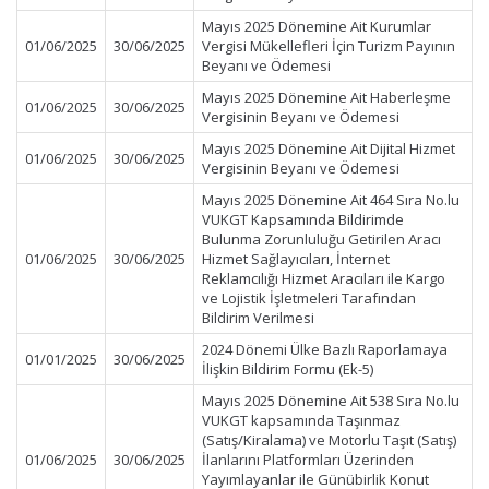
Mayıs 2025 Dönemine Ait Kurumlar
01/06/2025
30/06/2025
Vergisi Mükellefleri İçin Turizm Payının
Beyanı ve Ödemesi
Mayıs 2025 Dönemine Ait Haberleşme
01/06/2025
30/06/2025
Vergisinin Beyanı ve Ödemesi
Mayıs 2025 Dönemine Ait Dijital Hizmet
01/06/2025
30/06/2025
Vergisinin Beyanı ve Ödemesi
Mayıs 2025 Dönemine Ait 464 Sıra No.lu
VUKGT Kapsamında Bildirimde
Bulunma Zorunluluğu Getirilen Aracı
01/06/2025
30/06/2025
Hizmet Sağlayıcıları, İnternet
Reklamcılığı Hizmet Aracıları ile Kargo
ve Lojistik İşletmeleri Tarafından
Bildirim Verilmesi
2024 Dönemi Ülke Bazlı Raporlamaya
01/01/2025
30/06/2025
İlişkin Bildirim Formu (Ek-5)
Mayıs 2025 Dönemine Ait 538 Sıra No.lu
VUKGT kapsamında Taşınmaz
(Satış/Kiralama) ve Motorlu Taşıt (Satış)
01/06/2025
30/06/2025
İlanlarını Platformları Üzerinden
Yayımlayanlar ile Günübirlik Konut