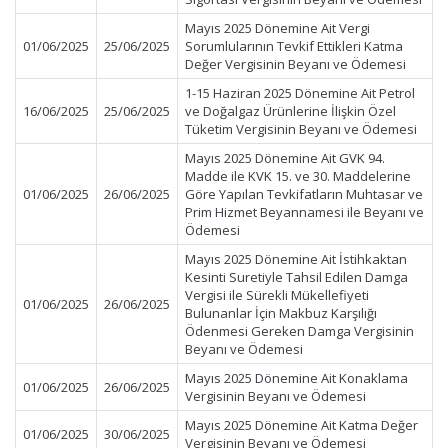
Mayıs 2025 Dönemine Ait Vergi
01/06/2025
25/06/2025
Sorumlularının Tevkif Ettikleri Katma
Değer Vergisinin Beyanı ve Ödemesi
1-15 Haziran 2025 Dönemine Ait Petrol
16/06/2025
25/06/2025
ve Doğalgaz Ürünlerine İlişkin Özel
Tüketim Vergisinin Beyanı ve Ödemesi
Mayıs 2025 Dönemine Ait GVK 94.
Madde ile KVK 15. ve 30. Maddelerine
01/06/2025
26/06/2025
Göre Yapılan Tevkifatların Muhtasar ve
Prim Hizmet Beyannamesi ile Beyanı ve
Ödemesi
Mayıs 2025 Dönemine Ait İstihkaktan
Kesinti Suretiyle Tahsil Edilen Damga
Vergisi ile Sürekli Mükellefiyeti
01/06/2025
26/06/2025
Bulunanlar İçin Makbuz Karşılığı
Ödenmesi Gereken Damga Vergisinin
Beyanı ve Ödemesi
Mayıs 2025 Dönemine Ait Konaklama
01/06/2025
26/06/2025
Vergisinin Beyanı ve Ödemesi
Mayıs 2025 Dönemine Ait Katma Değer
01/06/2025
30/06/2025
Vergisinin Beyanı ve Ödemesi