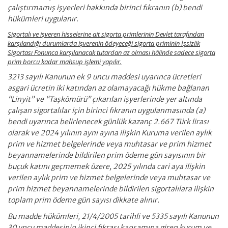
çalıştırmamış işyerleri hakkında birinci fıkranın (b) bendi
hükümleri uygulanır.
Sigortalı ve işveren hisselerine ait sigorta primlerinin Devlet tarafından
karşılandığı durumlarda işverenin ödeyeceği sigorta priminin İşsizlik
Sigortası Fonunca karşılanacak tutardan az olması hâlinde sadece sigorta
prim borcu kadar mahsup işlemi yapılır.
3213 sayılı Kanunun ek 9 uncu maddesi uyarınca ücretleri
asgari ücretin iki katından az olamayacağı hükme bağlanan
“Linyit” ve “Taşkömürü” çıkarılan işyerlerinde yer altında
çalışan sigortalılar için birinci fıkranın uygulanmasında (a)
bendi uyarınca belirlenecek günlük kazanç 2.667 Türk lirası
olarak ve 2024 yılının aynı ayına ilişkin Kuruma verilen aylık
prim ve hizmet belgelerinde veya muhtasar ve prim hizmet
beyannamelerinde bildirilen prim ödeme gün sayısının bir
buçuk katını geçmemek üzere, 2025 yılında cari aya ilişkin
verilen aylık prim ve hizmet belgelerinde veya muhtasar ve
prim hizmet beyannamelerinde bildirilen sigortalılara ilişkin
toplam prim ödeme gün sayısı dikkate alınır.
Bu madde hükümleri, 21/4/2005 tarihli ve 5335 sayılı Kanunun
30 uncu maddesinin ikinci fıkrası kapsamına giren kurum ve