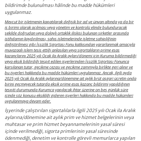
bildirimde bulunulması hâlinde bu madde hükümleri
uygulanmaz.
Mevcut bir işletmenin kapatılarak değişik bir ad ve ünvan altında ya da bir
iş birimi olarak açılması veya yönetim ve kontrolü elinde bulunduracak
şekilde doğrudan veya dolaylı ortaklık ilişkisi bulunan şirketler arasında
istihdamın kaydırılması, şahıs işletmelerinde işletme sahipliğinin
değiştirilmesi gibi İşsizlik Sigortası Fonu katkısından yararlanmak amacıyla
muvazaalı işlem tesis ettiği anlaşılan veya sigortalıların prime esas
kazançlarını 2025 yılı Ocak ila Aralık ayları/dönemi için Kuruma bildirmediği
veya eksik bildirdiği tespit edilen işyerlerinden İşsizlik Sigortası Fonunca
karşılanan tutar, gecikme cezası ve gecikme zammıyla birlikte geri alınır ve
bu işyerleri hakkında bu madde hükümleri uygulanmaz. Ancak, ilgili ayda
2025 yılı Ocak ila Aralık aylarına/dönemine ait aylık brüt asgari ücretin onda
birini geçmeyecek tutarda eksik prime esas kazanç bildirimi yapıldığının
tespiti durumunda Kurumca yapılacak ihtar üzerine on beş günlük süre
içinde söz konusu eksikliği gideren işyerleri hakkında bu madde hükümleri
uygulanmaya devam eder.
İşyerinde çalıştırılan sigortalılarla ilgili 2025 yılı Ocak ila Aralık
aylarına/dönemine ait aylık prim ve hizmet belgelerinin veya
muhtasar ve prim hizmet beyannamelerinin yasal süresi
içinde verilmediği, sigorta primlerinin yasal süresinde
ödenmediği, denetim ve kontrolle görevli memurlarca yapılan