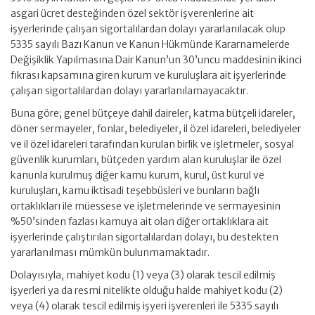
asgari ücret desteğinden özel sektör işverenlerine ait
işyerlerinde çalışan sigortalılardan dolayı yararlanılacak olup
5335 sayılı Bazı Kanun ve Kanun Hükmünde Kararnamelerde
Değişiklik Yapılmasına Dair Kanun’un 30’uncu maddesinin ikinci
fıkrası kapsamına giren kurum ve kuruluşlara ait işyerlerinde
çalışan sigortalılardan dolayı yararlanılamayacaktır.
Buna göre; genel bütçeye dahil daireler, katma bütçeli idareler,
döner sermayeler, fonlar, belediyeler, il özel idareleri, belediyeler
ve il özel idareleri tarafından kurulan birlik ve işletmeler, sosyal
güvenlik kurumları, bütçeden yardım alan kuruluşlar ile özel
kanunla kurulmuş diğer kamu kurum, kurul, üst kurul ve
kuruluşları, kamu iktisadi teşebbüsleri ve bunların bağlı
ortaklıkları ile müessese ve işletmelerinde ve sermayesinin
%50’sinden fazlası kamuya ait olan diğer ortaklıklara ait
işyerlerinde çalıştırılan sigortalılardan dolayı, bu destekten
yararlanılması mümkün bulunmamaktadır.
Dolayısıyla, mahiyet kodu (1) veya (3) olarak tescil edilmiş
işyerleri ya da resmi nitelikte olduğu halde mahiyet kodu (2)
veya (4) olarak tescil edilmiş işyeri işverenleri ile 5335 sayılı