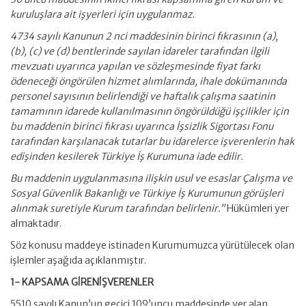
kuruluşlara ait işyerleri için uygulanmaz.
4734 sayılı Kanunun 2 nci maddesinin birinci fıkrasının (a),
(b), (c) ve (d) bentlerinde sayılan idareler tarafından ilgili
mevzuatı uyarınca yapılan ve sözleşmesinde fiyat farkı
ödeneceği öngörülen hizmet alımlarında, ihale dokümanında
personel sayısının belirlendiği ve haftalık çalışma saatinin
tamamının idarede kullanılmasının öngörüldüğü işçilikler için
bu maddenin birinci fıkrası uyarınca İşsizlik Sigortası Fonu
tarafından karşılanacak tutarlar bu idarelerce işverenlerin hak
edişinden kesilerek Türkiye İş Kurumuna iade edilir.
Bu maddenin uygulanmasına ilişkin usul ve esaslar Çalışma ve
Sosyal Güvenlik Bakanlığı ve Türkiye İş Kurumunun görüşleri
alınmak suretiyle Kurum tarafından belirlenir.”
Hükümleri yer
almaktadır.
Söz konusu maddeye istinaden Kurumumuzca yürütülecek olan
işlemler aşağıda açıklanmıştır.
1- KAPSAMA GİRENİŞVERENLER
5510 sayılı Kanun’un geçici 109’uncu maddesinde yer alan