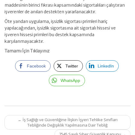
maddesinin birinci fıkrası kapsamındaki sigortalıları çalıştıran
işverenler de anılan destekten yararlanacaktır.
Öte yandan uygulama, işsizlik sigortası primleri hariç
yapılacağından, işsizlik sigortasına ait sigortalı hissesi ve
işveren hissesi primleri bu destek kapsamında
karşılanmayacaktır.
Tamamı İçin Tıklayınız
Facebook
Twitter
LinkedIn
WhatsApp
Post
←
İş Sağlığı ve Güvenliğine İlişkin İşyeri Tehlike Sınıfları
navigation
Tebliğinde Değişiklik Yapılmasına Dair Tebliğ
7545 Sayılı Siber Güvenlik Kanunu
→