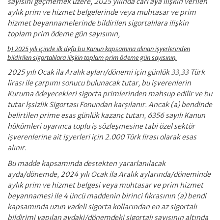
sayısını geçmemek üzere, 2025 yılında cari aya ilişkin verilen
aylık prim ve hizmet belgelerinde veya muhtasar ve prim
hizmet beyannamelerinde bildirilen sigortalılara ilişkin
toplam prim ödeme gün sayısının,
b) 2025 yılı içinde ilk defa bu Kanun kapsamına alınan işyerlerinden
bildirilen sigortalılara ilişkin toplam prim ödeme gün sayısının,
2025 yılı Ocak ila Aralık ayları/dönemi için günlük 33,33 Türk
lirası ile çarpımı sonucu bulunacak tutar, bu işverenlerin
Kuruma ödeyecekleri sigorta primlerinden mahsup edilir ve bu
tutar İşsizlik Sigortası Fonundan karşılanır. Ancak (a) bendinde
belirtilen prime esas günlük kazanç tutarı, 6356 sayılı Kanun
hükümleri uyarınca toplu iş sözleşmesine tabi özel sektör
işverenlerine ait işyerleri için 2.000 Türk lirası olarak esas
alınır.
Bu madde kapsamında destekten yararlanılacak
ayda/dönemde, 2024 yılı Ocak ila Aralık aylarında/döneminde
aylık prim ve hizmet belgesi veya muhtasar ve prim hizmet
beyannamesi ile 4 üncü maddenin birinci fıkrasının (a) bendi
kapsamında uzun vadeli sigorta kollarından en az sigortalı
bildirimi yapılan aydaki/dönemdeki sigortalı sayısının altında