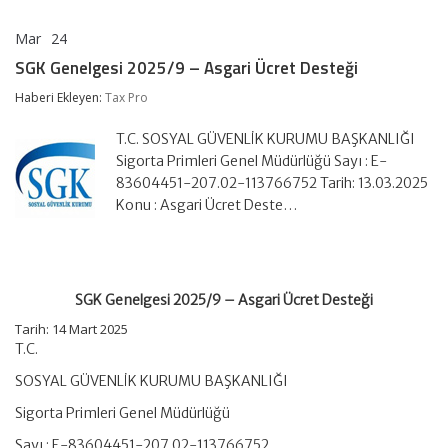
Mar
24
SGK
yorumlar kapalı
Genelgesi
SGK Genelgesi 2025/9 – Asgari Ücret Desteği
2025/9
–
Haberi Ekleyen:
Tax Pro
Asgari
Ücret
T.C. SOSYAL GÜVENLİK KURUMU BAŞKANLIĞI
Desteği
için
Sigorta Primleri Genel Müdürlüğü Sayı : E-
83604451-207.02-113766752 Tarih: 13.03.2025
Konu : Asgari Ücret Deste…
SGK Genelgesi 2025/9 – Asgari Ücret Desteği
Tarih: 14 Mart 2025
T.C.
SOSYAL GÜVENLİK KURUMU BAŞKANLIĞI
Sigorta Primleri Genel Müdürlüğü
Sayı : E-83604451-207.02-113766752