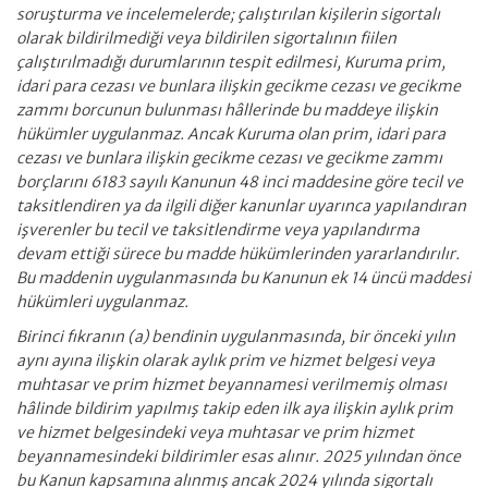
soruşturma ve incelemelerde; çalıştırılan kişilerin sigortalı
olarak bildirilmediği veya bildirilen sigortalının fiilen
çalıştırılmadığı durumlarının tespit edilmesi, Kuruma prim,
idari para cezası ve bunlara ilişkin gecikme cezası ve gecikme
zammı borcunun bulunması hâllerinde bu maddeye ilişkin
hükümler uygulanmaz. Ancak Kuruma olan prim, idari para
cezası ve bunlara ilişkin gecikme cezası ve gecikme zammı
borçlarını 6183 sayılı Kanunun 48 inci maddesine göre tecil ve
taksitlendiren ya da ilgili diğer kanunlar uyarınca yapılandıran
işverenler bu tecil ve taksitlendirme veya yapılandırma
devam ettiği sürece bu madde hükümlerinden yararlandırılır.
Bu maddenin uygulanmasında bu Kanunun ek 14 üncü maddesi
hükümleri uygulanmaz.
Birinci fıkranın (a) bendinin uygulanmasında, bir önceki yılın
aynı ayına ilişkin olarak aylık prim ve hizmet belgesi veya
muhtasar ve prim hizmet beyannamesi verilmemiş olması
hâlinde bildirim yapılmış takip eden ilk aya ilişkin aylık prim
ve hizmet belgesindeki veya muhtasar ve prim hizmet
beyannamesindeki bildirimler esas alınır. 2025 yılından önce
bu Kanun kapsamına alınmış ancak 2024 yılında sigortalı