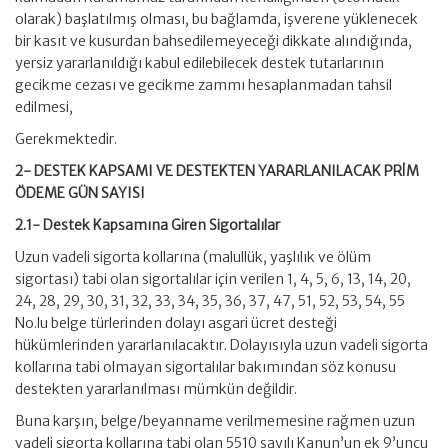
olarak) başlatılmış olması, bu bağlamda, işverene yüklenecek
bir kasıt ve kusurdan bahsedilemeyeceği dikkate alındığında,
yersiz yararlanıldığı kabul edilebilecek destek tutarlarının
gecikme cezası ve gecikme zammı hesaplanmadan tahsil
edilmesi,
Gerekmektedir.
2- DESTEK KAPSAMI VE DESTEKTEN YARARLANILACAK PRİM
ÖDEME GÜN SAYISI
2.1- Destek Kapsamına Giren Sigortalılar
Uzun vadeli sigorta kollarına (malullük, yaşlılık ve ölüm
sigortası) tabi olan sigortalılar için verilen 1, 4, 5, 6, 13, 14, 20,
24, 28, 29, 30, 31, 32, 33, 34, 35, 36, 37, 47, 51, 52, 53, 54, 55
No.lu belge türlerinden dolayı asgari ücret desteği
hükümlerinden yararlanılacaktır. Dolayısıyla uzun vadeli sigorta
kollarına tabi olmayan sigortalılar bakımından söz konusu
destekten yararlanılması mümkün değildir.
Buna karşın, belge/beyanname verilmemesine rağmen uzun
vadeli sigorta kollarına tabi olan 5510 sayılı Kanun’un ek 9’uncu