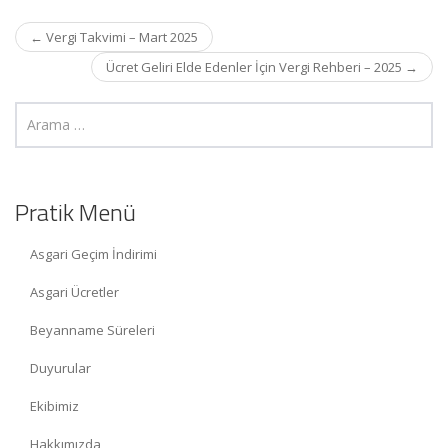
Post
←
Vergi Takvimi – Mart 2025
navigation
Ücret Geliri Elde Edenler İçin Vergi Rehberi – 2025
→
Pratik Menü
Asgari Geçim İndirimi
Asgari Ücretler
Beyanname Süreleri
Duyurular
Ekibimiz
Hakkımızda