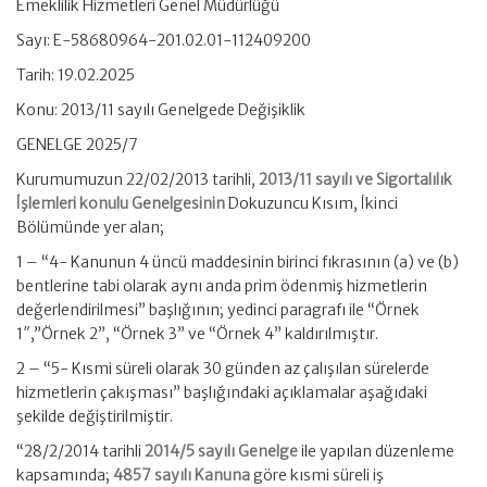
Emeklilik Hizmetleri Genel Müdürlüğü
Sayı: E-58680964-201.02.01-112409200
Tarih: 19.02.2025
Konu: 2013/11 sayılı Genelgede Değişiklik
GENELGE 2025/7
Kurumumuzun 22/02/2013 tarihli,
2013/11 sayılı ve Sigortalılık
İşlemleri konulu Genelgesinin
Dokuzuncu Kısım, İkinci
Bölümünde yer alan;
1 – “4- Kanunun 4 üncü maddesinin birinci fıkrasının (a) ve (b)
bentlerine tabi olarak aynı anda prim ödenmiş hizmetlerin
değerlendirilmesi” başlığının; yedinci paragrafı ile “Örnek
1″,”Örnek 2”, “Örnek 3” ve “Örnek 4” kaldırılmıştır.
2 – “5- Kısmi süreli olarak 30 günden az çalışılan sürelerde
hizmetlerin çakışması” başlığındaki açıklamalar aşağıdaki
şekilde değiştirilmiştir.
“28/2/2014 tarihli
2014/5 sayılı Genelge
ile yapılan düzenleme
kapsamında;
4857 sayılı Kanuna
göre kısmi süreli iş