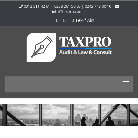
0312 511 42 61 | 0258 261 50 05 | 0242 743 00 10
info@taxpro.com.tr
Teklif Alın