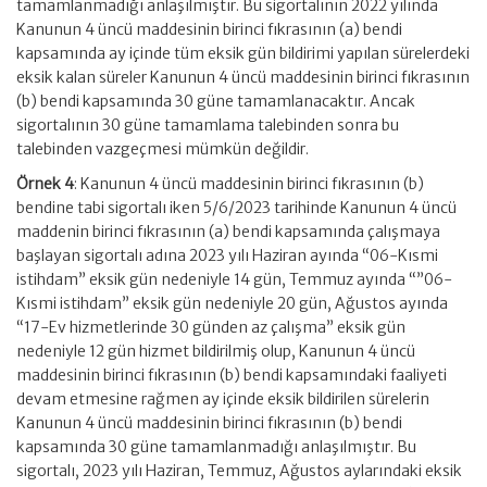
tamamlanmadığı anlaşılmıştır. Bu sigortalının 2022 yılında
Kanunun 4 üncü maddesinin birinci fıkrasının (a) bendi
kapsamında ay içinde tüm eksik gün bildirimi yapılan sürelerdeki
eksik kalan süreler Kanunun 4 üncü maddesinin birinci fıkrasının
(b) bendi kapsamında 30 güne tamamlanacaktır. Ancak
sigortalının 30 güne tamamlama talebinden sonra bu
talebinden vazgeçmesi mümkün değildir.
Örnek 4
: Kanunun 4 üncü maddesinin birinci fıkrasının (b)
bendine tabi sigortalı iken 5/6/2023 tarihinde Kanunun 4 üncü
maddenin birinci fıkrasının (a) bendi kapsamında çalışmaya
başlayan sigortalı adına 2023 yılı Haziran ayında “06-Kısmi
istihdam” eksik gün nedeniyle 14 gün, Temmuz ayında “”06-
Kısmi istihdam” eksik gün nedeniyle 20 gün, Ağustos ayında
“17-Ev hizmetlerinde 30 günden az çalışma” eksik gün
nedeniyle 12 gün hizmet bildirilmiş olup, Kanunun 4 üncü
maddesinin birinci fıkrasının (b) bendi kapsamındaki faaliyeti
devam etmesine rağmen ay içinde eksik bildirilen sürelerin
Kanunun 4 üncü maddesinin birinci fıkrasının (b) bendi
kapsamında 30 güne tamamlanmadığı anlaşılmıştır. Bu
sigortalı, 2023 yılı Haziran, Temmuz, Ağustos aylarındaki eksik