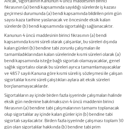
Ancak, sigortalının Kanunun 4 üncü maddesinin birinci
fıkrasının (a) bendi kapsamında sayıldığı sürelerde iş kazası
geçirmesi durumunda (a) bendi kapsamında bildirilen prim gün
sayısı kaza tarihine yaslanacak ve öncesinde eksik kalan
sürelerde (b) bendi kapsamında sigortalılığı sağlanacaktır.
Kanunun 4 üncü maddesinin birinci fıkrasının (a) bendi
kapsamında kısmi süreli olarak çalışanlar, bu süreleri dışında
kalan günleri (b) bendine tabi zorunlu çalışmaları ile
tamamladıklarından kalan sürelerinde kısmi süreleri olarak (a)
bendi kapsamında isteğe bağlı sigortalı olamayacaklar, genel
sağlık sigortalısı olarak bu süreleri ayrıca tamamlamayacaklar
ve 4857 sayılı Kanuna göre kısmi süreli iş sözleşmesi ile çalışan
sigortalılar kısmi süreli çalıştıkları aylara ait eksik süreleri
borçlanamayacaklardır.
Sigortalıların ay içinde birden fazla işyerinde çalışmaları halinde
eksik gün nedenine bakılmaksızın 4 üncü maddenin birinci
fıkrasının (a) bendine tabi çalışmalarının tamamı toplanacak
olup sigortalılar ay içinde kalan günler için (b) bendine tabi
sigortalı sayılacaktır. Birden fazla işyerinde çalışması toplam 30
gün olan sigortalılar hakkında (b) bendine tabi prim