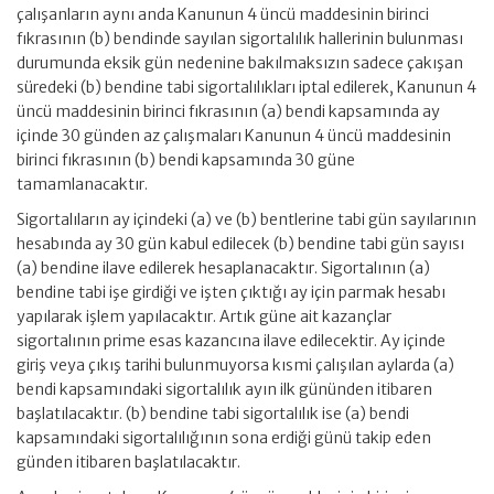
çalışanların aynı anda Kanunun 4 üncü maddesinin birinci
fıkrasının (b) bendinde sayılan sigortalılık hallerinin bulunması
durumunda eksik gün nedenine bakılmaksızın sadece çakışan
süredeki (b) bendine tabi sigortalılıkları iptal edilerek, Kanunun 4
üncü maddesinin birinci fıkrasının (a) bendi kapsamında ay
içinde 30 günden az çalışmaları Kanunun 4 üncü maddesinin
birinci fıkrasının (b) bendi kapsamında 30 güne
tamamlanacaktır.
Sigortalıların ay içindeki (a) ve (b) bentlerine tabi gün sayılarının
hesabında ay 30 gün kabul edilecek (b) bendine tabi gün sayısı
(a) bendine ilave edilerek hesaplanacaktır. Sigortalının (a)
bendine tabi işe girdiği ve işten çıktığı ay için parmak hesabı
yapılarak işlem yapılacaktır. Artık güne ait kazançlar
sigortalının prime esas kazancına ilave edilecektir. Ay içinde
giriş veya çıkış tarihi bulunmuyorsa kısmi çalışılan aylarda (a)
bendi kapsamındaki sigortalılık ayın ilk gününden itibaren
başlatılacaktır. (b) bendine tabi sigortalılık ise (a) bendi
kapsamındaki sigortalılığının sona erdiği günü takip eden
günden itibaren başlatılacaktır.