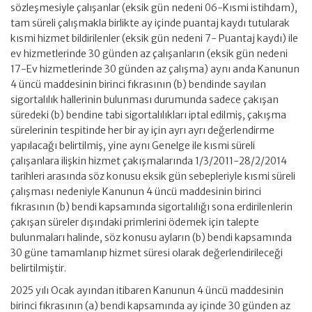
sözleşmesiyle çalışanlar (eksik gün nedeni 06-Kısmi istihdam),
tam süreli çalışmakla birlikte ay içinde puantaj kaydı tutularak
kısmi hizmet bildirilenler (eksik gün nedeni 7- Puantaj kaydı) ile
ev hizmetlerinde 30 günden az çalışanların (eksik gün nedeni
17-Ev hizmetlerinde 30 günden az çalışma) aynı anda Kanunun
4 üncü maddesinin birinci fıkrasının (b) bendinde sayılan
sigortalılık hallerinin bulunması durumunda sadece çakışan
süredeki (b) bendine tabi sigortalılıkları iptal edilmiş, çakışma
sürelerinin tespitinde her bir ay için ayrı ayrı değerlendirme
yapılacağı belirtilmiş, yine aynı Genelge ile kısmi süreli
çalışanlara ilişkin hizmet çakışmalarında 1/3/2011-28/2/2014
tarihleri arasında söz konusu eksik gün sebepleriyle kısmi süreli
çalışması nedeniyle Kanunun 4 üncü maddesinin birinci
fıkrasının (b) bendi kapsamında sigortalılığı sona erdirilenlerin
çakışan süreler dışındaki primlerini ödemek için talepte
bulunmaları halinde, söz konusu ayların (b) bendi kapsamında
30 güne tamamlanıp hizmet süresi olarak değerlendirileceği
belirtilmiştir.
2025 yılı Ocak ayından itibaren Kanunun 4 üncü maddesinin
birinci fıkrasının (a) bendi kapsamında ay içinde 30 günden az