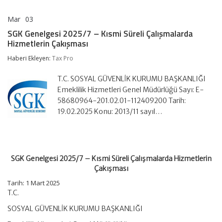
Mar
03
SGK
yorumlar kapalı
Genelgesi
SGK Genelgesi 2025/7 – Kısmi Süreli Çalışmalarda
2025/7
Hizmetlerin Çakışması
–
Kısmi
Haberi Ekleyen:
Tax Pro
Süreli
Çalışmalarda
Hizmetlerin
T.C. SOSYAL GÜVENLİK KURUMU BAŞKANLIĞI
Çakışması
Emeklilik Hizmetleri Genel Müdürlüğü Sayı: E-
için
58680964-201.02.01-112409200 Tarih:
19.02.2025 Konu: 2013/11 sayıl…
SGK Genelgesi 2025/7 – Kısmi Süreli Çalışmalarda Hizmetlerin
Çakışması
Tarih: 1 Mart 2025
T.C.
SOSYAL GÜVENLİK KURUMU BAŞKANLIĞI