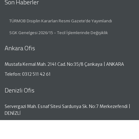
Son Haberler
TÜRMOB Disiplin Kararları Resmi Gazete’de Yayımlandı
SGK Genelgesi 2026/15 – Tecil İşlemlerinde Değişiklik
Ankara Ofis
Mustafa Kemal Mah. 2141 Cad. No:35/8 Çankaya | ANKARA
Telefon: 0312 511 42 61
Denizli Ofis
Servergazi Mah. Esnaf Sitesi Sardunya Sk. No:7 Merkezefendi |
DENİZLİ
Telefon: 0258 261 50 05