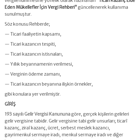
vergilendirilmesine yönelik olarak hazırlanan
“Ticari Kazanç
Elde
Eden Mükellefler İçin Vergi Rehberi”
güncellenerek kullanıma
sunulmuştur.
Söz konusu Rehberde;
— Ticari faaliyetin kapsamı,
— Ticari kazancın tespiti,
— Ticari kazancın istisnaları,
— Yıllık beyannamenin verilmesi,
— Verginin ödeme zamanı,
— Ticari kazancın beyanına ilişkin örnekler,
gibi konulara yer verilmiştir.
GİRİŞ
193 sayılı Gelir Vergisi Kanununa
göre, gerçek kişilerin gelirleri
gelir vergisine tabidir. Gelir vergisine tabi gelir unsurları; ticarî
kazanç, ziraî kazanç, ücret, serbest meslek kazancı,
gayrimenkul sermaye iradı, menkul sermaye iradı ve diğer