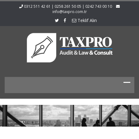
0312 511 42 61 | 0258 261 50 05 | 0242 743 00 10
info@taxpro.com.tr
Teklif Alın