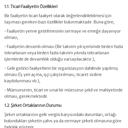
1.1. Ticari Faaliyetin Özellikleri
Bir faaliyetin ticari faaliyet olarak değerlendirilebilmesi için
taşıması gereken bazı özellikler bulunmaktadır. Buna göre;
• Faaliyetin yerine getirilmesinin sermaye ve emeğe dayanıyor
olması,
• Faaliyetin devamlı olması (Bir takvim yılı içerisinde birden fazla
tekrarlanan veya birden fazla takvim yılında tekrarlanan
işlemlerde de devamlılık olduğu varsayılacaktır.),
• Gelir getirici faaliyetlerin bir organizasyon dahilinde yapılmış
olması (İş yeri açma, işçi çalıştırılması, ticaret siciline
kaydolunması vb.),
• Müessesenin, ticari ve sınai bir müessese şekil ve mahiyetinde
olması, gerekmektedir.
1.2. Şirket Ortaklarının Durumu
Şirket ortaklarının gelir vergisi karşısındaki durumları, ortağı
bulundukları şirketin şahıs ya da sermaye şirketi olmasına göre
farklılık gösterir.