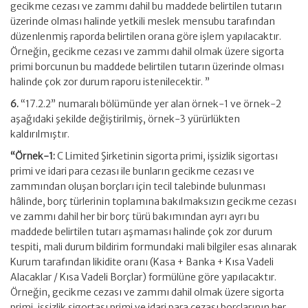
gecikme cezası ve zammı dahil bu maddede belirtilen tutarın
üzerinde olması halinde yetkili meslek mensubu tarafından
düzenlenmiş raporda belirtilen orana göre işlem yapılacaktır.
Örneğin, gecikme cezası ve zammı dahil olmak üzere sigorta
primi borcunun bu maddede belirtilen tutarın üzerinde olması
halinde çok zor durum raporu istenilecektir. ”
6.
“17.2.2” numaralı bölümünde yer alan örnek-1 ve örnek-2
aşağıdaki şekilde değiştirilmiş, örnek-3 yürürlükten
kaldırılmıştır.
“Örnek-1:
C Limited Şirketinin sigorta primi, işsizlik sigortası
primi ve idari para cezası ile bunların gecikme cezası ve
zammından oluşan borçları için tecil talebinde bulunması
hâlinde, borç türlerinin toplamına bakılmaksızın gecikme cezası
ve zammı dahil her bir borç türü bakımından ayrı ayrı bu
maddede belirtilen tutarı aşmaması halinde çok zor durum
tespiti, mali durum bildirim formundaki mali bilgiler esas alınarak
Kurum tarafından likidite oranı (Kasa + Banka + Kısa Vadeli
Alacaklar / Kısa Vadeli Borçlar) formülüne göre yapılacaktır.
Örneğin, gecikme cezası ve zammı dahil olmak üzere sigorta
primi, işsizlik sigortası primi ve idari para cezası borçlarının her