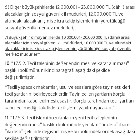
6) Diğer büyükşehirlerde 12.000.001- 23.000.000 TL (dâhil) arası
alacaklar için sosyal güvenlik il müdürleri, 12.000.000 TL ve
altındaki alacaklar için ise icra takip işlemlerinin yürütüldüğü
sosyal güvenlik merkez müdürleri,
7) Büyükşehir olmayan illerde 10.000.001- 20.000.000 TL (dâhil) arası
alacaklar için sosyal güvenlik il müdürleri, 10.000.000 TL ve altındaki
alacaklar için ise icra takip işlemlerinin yürütüldüğü sosyal güvenlik
merkez müdürleri”
10
. “17.5.2. Tecil talebinin değerlendirilmesi ve karar alınması”
başlıklı bölümünün ikinci paragrafı aşağıdaki şekilde
değiştirilmiştir.
“Tecili yapacak makamlar, usul ve esaslara göre tayin ettikleri
tecil şartlarını belirleyeceklerdir. Tayin edilen şartların borçlu
tarafından kabul edilmesi esastır. Borçlu tarafından tecil şartları
kabul edilmediği takdirde tecil işlemi yapılmayacaktır.”
11.
“17.5.3. Tecil işlemi bozulanların yeni tecil taleplerinin
değerlendirilmesi” başlıklı bölümünde yer alan “üç defa” ibaresi
“iki defa” şeklinde değiştirilmiş ve bu bölümdeki örnek aşağıdaki
şekilde değiştirilmiştir.