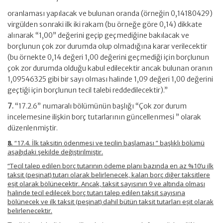
oranlaması yapılacak ve bulunan oranda (örneğin 0,14180429)
virgülden sonraki ilk iki rakam (bu örneğe göre 0,14) dikkate
alınarak “1,00” değerini geçip geçmediğine bakılacak ve
borçlunun çok zor durumda olup olmadığına karar verilecektir
(bu örnekte 0,14 değeri 1,00 değerini geçmediği için borçlunun
çok zor durumda olduğu kabul edilecektir ancak bulunan oranın
1,09546325 gibi bir sayı olması halinde 1,09 değeri 1,00 değerini
geçtiği için borçlunun tecil talebi reddedilecektir).”
7.
“17.2.6” numaralı bölümünün başlığı “Çok zor durum
incelemesine ilişkin borç tutarlarının güncellenmesi ” olarak
düzenlenmiştir.
8.
“17.4. İlk taksitin ödenmesi ve tecilin başlaması ” başlıklı bölümü
aşağıdaki şekilde değiştirilmiştir.
“Tecil talep edilen borç tutarının ödeme planı bazında en az %10’u ilk
taksit (peşinat) tutarı olarak belirlenecek, kalan borç diğer taksitlere
eşit olarak bölünecektir. Ancak, taksit sayısının 9 ve altında olması
halinde tecil edilecek borç tutarı talep edilen taksit sayısına
bölünecek ve ilk taksit (peşinat) dahil bütün taksit tutarları eşit olarak
belirlenecektir.