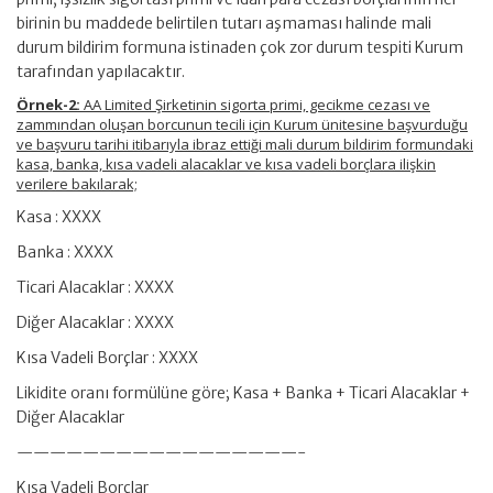
birinin bu maddede belirtilen tutarı aşmaması halinde mali
durum bildirim formuna istinaden çok zor durum tespiti Kurum
tarafından yapılacaktır.
Örnek-2:
AA Limited Şirketinin sigorta primi, gecikme cezası ve
zammından oluşan borcunun tecili için Kurum ünitesine başvurduğu
ve başvuru tarihi itibarıyla ibraz ettiği mali durum bildirim formundaki
kasa, banka, kısa vadeli alacaklar ve kısa vadeli borçlara ilişkin
verilere bakılarak;
Kasa : XXXX
Banka : XXXX
Ticari Alacaklar : XXXX
Diğer Alacaklar : XXXX
Kısa Vadeli Borçlar : XXXX
Likidite oranı formülüne göre; Kasa + Banka + Ticari Alacaklar +
Diğer Alacaklar
—————————————————-
Kısa Vadeli Borçlar