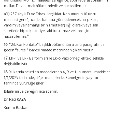
Kanununun
40 ıncı maddesi gereğince, spor federasyonlarının
malları Devlet malı hükmündedir ve haczedilemez.
43) 257 sayılı Er ve Erbaş Harçlıkları Kanununun 10 uncu
maddesi gereğince, bu kanuna göre ödenecek harçlıklar,
yardım veya herhangi bir hizmet karşılığı olarak veya sair
suretlerle hiçbir kesintiye tabi tutulamaz ve borç için
haczedilemez.”
16.
“23. Konkordato” başlıklı bölümünün altıncı paragrafında
geçen “süresi” ibaresi madde metninden çıkarılmıştır.
17.
Ek-1 ve Ek-1/a formları ile Ek-5 yazı örneği ekteki şekilde
değiştirilmiştir.
18.
Yukarıda belirtilen maddelerden 4, 9 ve 11 numaralı maddeler
1/1/2025 tarihinde, diğer maddeler bu Genelgenin yayımı
tarihinde yürürlüğe girer.
Bilgilerini ve gereğini rica ederim.
Dr. Raci KAYA
Kurum Başkanı