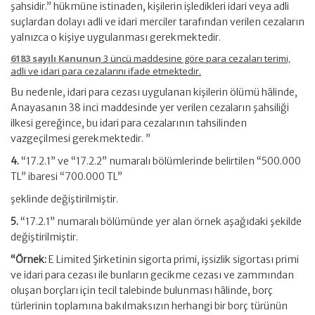
şahsidir.” hükmüne istinaden, kişilerin işledikleri idari veya adli
suçlardan dolayı adli ve idari merciler tarafından verilen cezaların
yalnızca o kişiye uygulanması gerekmektedir.
6183 sayılı Kanunun
3 üncü maddesine göre para cezaları terimi,
adli ve idari para cezalarını ifade etmektedir.
Bu nedenle, idari para cezası uygulanan kişilerin ölümü hâlinde,
Anayasanın 38 inci maddesinde yer verilen cezaların şahsiliği
ilkesi gereğince, bu idari para cezalarının tahsilinden
vazgeçilmesi gerekmektedir. ”
4.
“17.2.1” ve “17.2.2” numaralı bölümlerinde belirtilen “500.000
TL” ibaresi “700.000 TL”
şeklinde değiştirilmiştir.
5.
“17.2.1” numaralı bölümünde yer alan örnek aşağıdaki şekilde
değiştirilmiştir.
“Örnek:
E Limited Şirketinin sigorta primi, işsizlik sigortası primi
ve idari para cezası ile bunların gecikme cezası ve zammından
oluşan borçları için tecil talebinde bulunması hâlinde, borç
türlerinin toplamına bakılmaksızın herhangi bir borç türünün