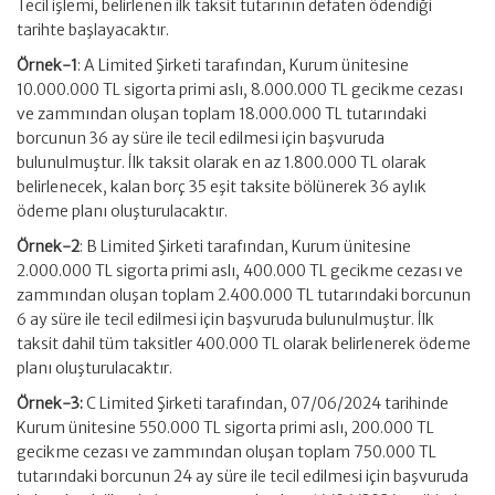
Tecil işlemi, belirlenen ilk taksit tutarının defaten ödendiği
tarihte başlayacaktır.
Örnek-1
: A Limited Şirketi tarafından, Kurum ünitesine
10.000.000 TL sigorta primi aslı, 8.000.000 TL gecikme cezası
ve zammından oluşan toplam 18.000.000 TL tutarındaki
borcunun 36 ay süre ile tecil edilmesi için başvuruda
bulunulmuştur. İlk taksit olarak en az 1.800.000 TL olarak
belirlenecek, kalan borç 35 eşit taksite bölünerek 36 aylık
ödeme planı oluşturulacaktır.
Örnek-2
: B Limited Şirketi tarafından, Kurum ünitesine
2.000.000 TL sigorta primi aslı, 400.000 TL gecikme cezası ve
zammından oluşan toplam 2.400.000 TL tutarındaki borcunun
6 ay süre ile tecil edilmesi için başvuruda bulunulmuştur. İlk
taksit dahil tüm taksitler 400.000 TL olarak belirlenerek ödeme
planı oluşturulacaktır.
Örnek-3:
C Limited Şirketi tarafından, 07/06/2024 tarihinde
Kurum ünitesine 550.000 TL sigorta primi aslı, 200.000 TL
gecikme cezası ve zammından oluşan toplam 750.000 TL
tutarındaki borcunun 24 ay süre ile tecil edilmesi için başvuruda