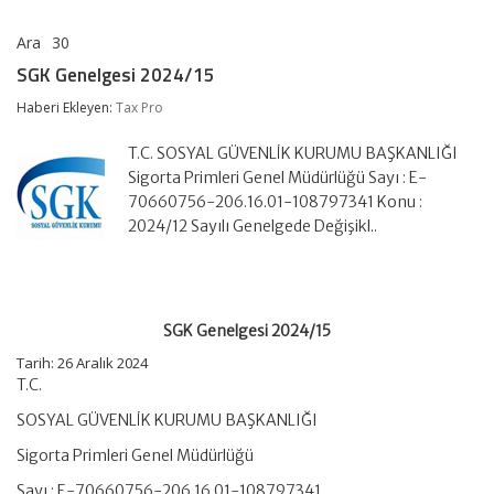
Ara
30
SGK
yorumlar kapalı
Genelgesi
SGK Genelgesi 2024/15
2024/15
için
Haberi Ekleyen:
Tax Pro
T.C. SOSYAL GÜVENLİK KURUMU BAŞKANLIĞI
Sigorta Primleri Genel Müdürlüğü Sayı : E-
70660756-206.16.01-108797341 Konu :
2024/12 Sayılı Genelgede Değişikl..
SGK Genelgesi 2024/15
Tarih: 26 Aralık 2024
T.C.
SOSYAL GÜVENLİK KURUMU BAŞKANLIĞI
Sigorta Primleri Genel Müdürlüğü
Sayı : E-70660756-206.16.01-108797341