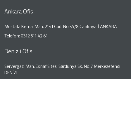
Ankara Ofis
Mustafa Kemal Mah. 2141 Cad. No:35/8 Çankaya | ANKARA
Telefon: 0312 511 42 61
Denizli Ofis
Servergazi Mah. Esnaf Sitesi Sardunya Sk. No:7 Merkezefendi |
DENİZLİ
Telefon: 0258 261 50 05
Antalya Ofis
Aşağı Hisar Mah. Hisar Cad. No:18 Kat:1 Manavgat | ANTALYA
Telefon: 0242 743 00 10