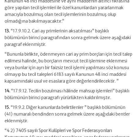
Kanunun
48 inci maddesine ve aynı maddenin altıncı fıkrasına
göre yapılan tecil işlemleri ile özel kanunlardan yararlanmak
amacıyla bozulmuş olan tecil işlemlerinin bozulmuş olup
olmadığına bakılmayacaktır.”
13.
“17.9.10.2. Cari ay primlerinin aksatılması” başlıklı
bölümünün birinci paragrafından sonra gelmek üzere aşağıdaki
paragraf eklenmiştir.
“Bununla birlikte, ödenmeyen cari ay prim borçları için tecil talep
edilmesi halinde, bu borçların mevcut tecil işlemine eklenmesi
veya bunlar için ayrı bir faizsiz tecil işlemi yapılması söz konusu
olmayıp bu tecil talepleri 6183 sayılı Kanunun 48 inci maddesi
kapsamındaki usul ve esaslara göre değerlendirilecektir. ”
14.
“17.9.12. Tecilin bozulması hâlinde mahsup işlemleri” başlıklı
bölümünün birinci paragrafı yürürlükten kaldırılmıştır.
15.
“19.9.2. Diğer kanunlarda belirtilenler ” başlıklı bölümünün
(41) numaralı bendinden sonra gelmek üzere aşağıdaki bentler
eklenmiştir.
“4 2)
7405 sayılı Spor Kulüpleri ve Spor Federasyonları