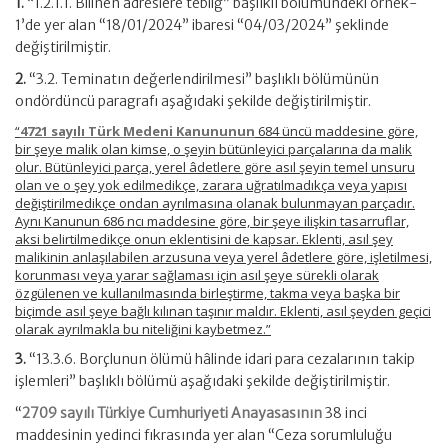
1.
“1.2.1.1. Bilinen adreslere tebliğ” başlıklı bölümündeki örnek-
1’de yer alan “18/01/2024” ibaresi “04/03/2024” şeklinde
değiştirilmiştir.
2.
“3.2. Teminatın değerlendirilmesi” başlıklı bölümünün
ondördüncü paragrafı aşağıdaki şekilde değiştirilmiştir.
“
4721 sayılı Türk Medeni Kanununun
684 üncü maddesine göre,
bir şeye malik olan kimse, o şeyin bütünleyici parçalarına da malik
olur. Bütünleyici parça, yerel âdetlere göre asıl şeyin temel unsuru
olan ve o şey yok edilmedikçe, zarara uğratılmadıkça veya yapısı
değiştirilmedikçe ondan ayrılmasına olanak bulunmayan parçadır.
Aynı Kanunun 686 ncı maddesine göre, bir şeye ilişkin tasarruflar,
aksi belirtilmedikçe onun eklentisini de kapsar. Eklenti, asıl şey
malikinin anlaşılabilen arzusuna veya yerel âdetlere göre, işletilmesi,
korunması veya yarar sağlaması için asıl şeye sürekli olarak
özgülenen ve kullanılmasında birleştirme, takma veya başka bir
biçimde asıl şeye bağlı kılınan taşınır maldır. Eklenti, asıl şeyden geçici
olarak ayrılmakla bu niteliğini kaybetmez.”
3.
“13.3.6. Borçlunun ölümü hâlinde idari para cezalarının takip
işlemleri” başlıklı bölümü aşağıdaki şekilde değiştirilmiştir.
“
2709 sayılı Türkiye Cumhuriyeti Anayasasının
38 inci
maddesinin yedinci fıkrasında yer alan “Ceza sorumluluğu