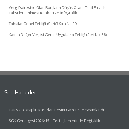
Vergi Dairesine Olan Borçların Düşük Oranlı Tecil Faizi ile
Taksitlendirilmesi Rehberi ve İnfografik
Tahsilat Genel Tebliği (Seri:B Sıra No:20)
Katma Değer Vergisi Genel Uygulama Tebliğ (Seri No: 58)
Son Haberler
TÜRMOB Disiplin Kararları Resmi Gazete’de Yayımlandı
SGK Genelgesi 2026/15 – Tecil İşlemlerinde Değişiklik