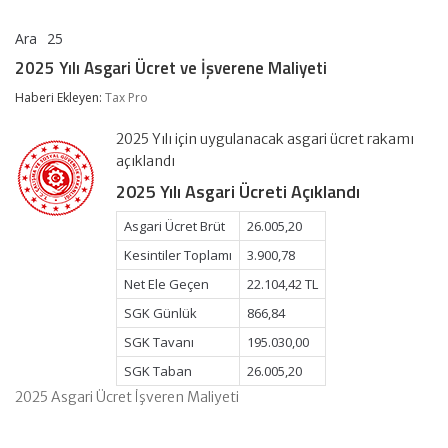
Ara
25
2025
yorumlar kapalı
Yılı
2025 Yılı Asgari Ücret ve İşverene Maliyeti
Asgari
Ücret
Haberi Ekleyen:
Tax Pro
ve
İşverene
2025 Yılı için uygulanacak asgari ücret rakamı
Maliyeti
için
açıklandı
2025 Yılı Asgari Ücreti Açıklandı
Asgari Ücret Brüt
26.005,20
Kesintiler Toplamı
3.900,78
Net Ele Geçen
22.104,42 TL
SGK Günlük
866,84
SGK Tavanı
195.030,00
SGK Taban
26.005,20
2025 Asgari Ücret İşveren Maliyeti