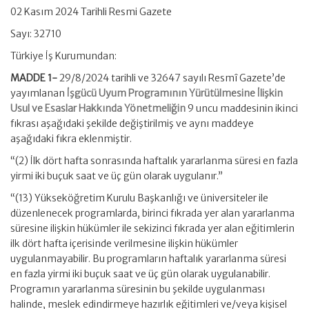
02 Kasım 2024 Tarihli Resmi Gazete
Sayı: 32710
Türkiye İş Kurumundan:
MADDE 1-
29/8/2024 tarihli ve 32647 sayılı Resmî Gazete’de
yayımlanan
İşgücü Uyum Programının Yürütülmesine İlişkin
Usul ve Esaslar Hakkında Yönetmeliğin
9 uncu maddesinin ikinci
fıkrası aşağıdaki şekilde değiştirilmiş ve aynı maddeye
aşağıdaki fıkra eklenmiştir.
“(2) İlk dört hafta sonrasında haftalık yararlanma süresi en fazla
yirmi iki buçuk saat ve üç gün olarak uygulanır.”
“(13) Yükseköğretim Kurulu Başkanlığı ve üniversiteler ile
düzenlenecek programlarda, birinci fıkrada yer alan yararlanma
süresine ilişkin hükümler ile sekizinci fıkrada yer alan eğitimlerin
ilk dört hafta içerisinde verilmesine ilişkin hükümler
uygulanmayabilir. Bu programların haftalık yararlanma süresi
en fazla yirmi iki buçuk saat ve üç gün olarak uygulanabilir.
Programın yararlanma süresinin bu şekilde uygulanması
halinde, meslek edindirmeye hazırlık eğitimleri ve/veya kişisel