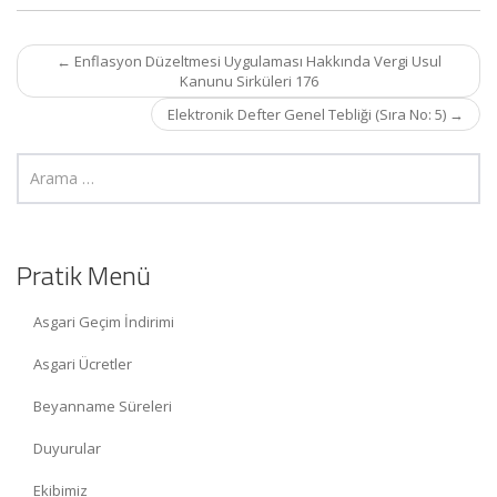
Post
←
Enflasyon Düzeltmesi Uygulaması Hakkında Vergi Usul
navigation
Kanunu Sirküleri 176
Elektronik Defter Genel Tebliği (Sıra No: 5)
→
Pratik Menü
Asgari Geçim İndirimi
Asgari Ücretler
Beyanname Süreleri
Duyurular
Ekibimiz