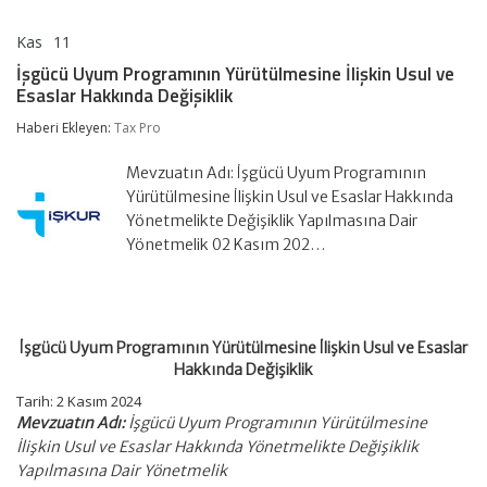
Kas
11
İşgücü
yorumlar kapalı
Uyum
İşgücü Uyum Programının Yürütülmesine İlişkin Usul ve
Programının
Esaslar Hakkında Değişiklik
Yürütülmesine
İlişkin
Haberi Ekleyen:
Tax Pro
Usul
ve
Esaslar
Mevzuatın Adı: İşgücü Uyum Programının
Hakkında
Yürütülmesine İlişkin Usul ve Esaslar Hakkında
Değişiklik
Yönetmelikte Değişiklik Yapılmasına Dair
için
Yönetmelik 02 Kasım 202…
İşgücü Uyum Programının Yürütülmesine İlişkin Usul ve Esaslar
Hakkında Değişiklik
Tarih: 2 Kasım 2024
Mevzuatın Adı:
İşgücü Uyum Programının Yürütülmesine
İlişkin Usul ve Esaslar Hakkında Yönetmelikte Değişiklik
Yapılmasına Dair Yönetmelik